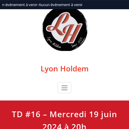
Aller
un événement à venir
•
Aucun événement à venir
au
contenu
Lyon Holdem
TD #16 – Mercredi 19 juin
2024 à 20h