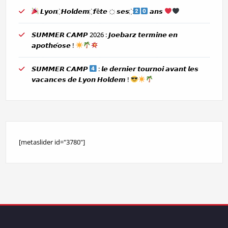
𝙇𝙮𝙤𝙣 ҉ 𝙃𝙤𝙡𝙙𝙚𝙢 ҉ 𝙛ê𝙩𝙚 ҉ 𝙨𝙚𝙨 ҉
𝙖𝙣𝙨
𝙎𝙐𝙈𝙈𝙀𝙍 𝘾𝘼𝙈𝙋 2026 : 𝙅𝙤𝙚𝙗𝙖𝙧𝙯 𝙩𝙚𝙧𝙢𝙞𝙣𝙚 𝙚𝙣
𝙖𝙥𝙤𝙩𝙝𝙚́𝙤𝙨𝙚 !
𝙎𝙐𝙈𝙈𝙀𝙍 𝘾𝘼𝙈𝙋
: 𝙡𝙚 𝙙𝙚𝙧𝙣𝙞𝙚𝙧 𝙩𝙤𝙪𝙧𝙣𝙤𝙞 𝙖𝙫𝙖𝙣𝙩 𝙡𝙚𝙨
𝙫𝙖𝙘𝙖𝙣𝙘𝙚𝙨 𝙙𝙚 𝙇𝙮𝙤𝙣 𝙃𝙤𝙡𝙙𝙚𝙢 !
[metaslider id="3780"]