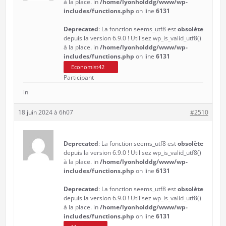
à la place. in
/home/lyonholddg/www/wp-
includes/functions.php
on line
6131
Deprecated
: La fonction seems_utf8 est
obsolète
depuis la version 6.9.0 ! Utilisez wp_is_valid_utf8()
à la place. in
/home/lyonholddg/www/wp-
includes/functions.php
on line
6131
Economist42
Participant
in
18 juin 2024 à 6h07
#2510
Deprecated
: La fonction seems_utf8 est
obsolète
depuis la version 6.9.0 ! Utilisez wp_is_valid_utf8()
à la place. in
/home/lyonholddg/www/wp-
includes/functions.php
on line
6131
Deprecated
: La fonction seems_utf8 est
obsolète
depuis la version 6.9.0 ! Utilisez wp_is_valid_utf8()
à la place. in
/home/lyonholddg/www/wp-
includes/functions.php
on line
6131