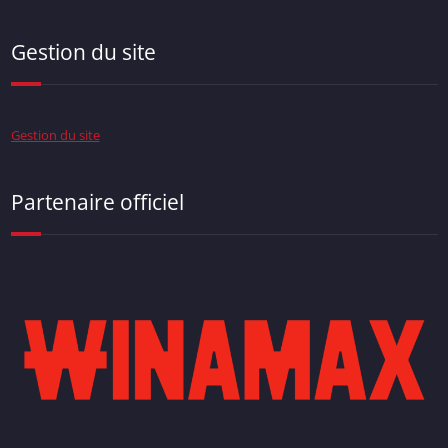
Gestion du site
Gestion du site
Partenaire officiel