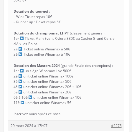
50k / 8k
Dotation du tournoi
:
– Win : Ticket repas 10€
– Runner up : Ticket repas 5€
Dotation du championnat LHPT
(classement général) :
1er
Ticket Main Event Riviera 330€ au Casino Grand Cercle
d’Aix-les-Bains
2è
Ticket online Winamax à 50€
3è
Ticket online Winamax à 10€
Dotation des Masters 2024
(grande Finale des champions) :
1er
un siège Winamax Live 500€
2è
un ticket online Winamax 100€
3è
un ticket online Winamax 50€
4è
un ticket online Winamax 20€ + 10€
5è
un ticket online Winamax 20€
6è à 10è
un ticket online Winamax 10€
11è
un ticket online Winamax 5€
Inscrivez-vous après ce post.
29 mars 2024 à 17h07
#2275