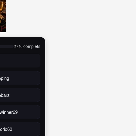
27% complets
oping
ebarz
 winner69
torio60