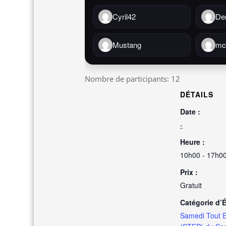
Cyril42
De
Mustang
mc
Nombre de participants: 12
DÉTAILS
Date :
-
Heure :
10h00 - 17h0
Prix :
Gratuit
Catégorie d’
Samedi Tout E