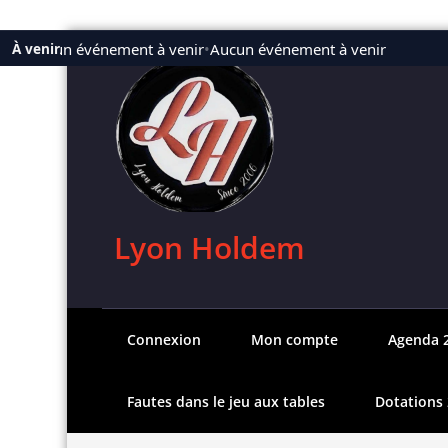
Aller
Aucun événement à venir
•
Aucun événement à venir
À venir
au
contenu
Lyon Holdem
Connexion
Mon compte
Agenda 
Fautes dans le jeu aux tables
Dotations