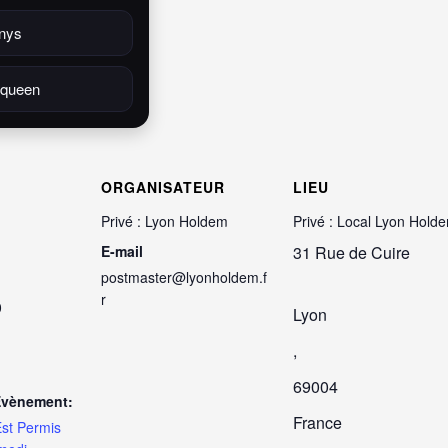
nys
queen
ORGANISATEUR
LIEU
Privé : Lyon Holdem
Privé : Local Lyon Hold
E-mail
31 Rue de Cuire
postmaster@lyonholdem.f
r
0
Lyon
,
69004
Évènement:
France
st Permis