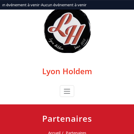
Aller
un événement à venir
•
Aucun événement à venir
au
contenu
Lyon Holdem
Partenaires
Accueil
Partenaires