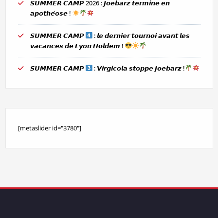
𝙎𝙐𝙈𝙈𝙀𝙍 𝘾𝘼𝙈𝙋 2026 : 𝙅𝙤𝙚𝙗𝙖𝙧𝙯 𝙩𝙚𝙧𝙢𝙞𝙣𝙚 𝙚𝙣
𝙖𝙥𝙤𝙩𝙝𝙚́𝙤𝙨𝙚 !
𝙎𝙐𝙈𝙈𝙀𝙍 𝘾𝘼𝙈𝙋
: 𝙡𝙚 𝙙𝙚𝙧𝙣𝙞𝙚𝙧 𝙩𝙤𝙪𝙧𝙣𝙤𝙞 𝙖𝙫𝙖𝙣𝙩 𝙡𝙚𝙨
𝙫𝙖𝙘𝙖𝙣𝙘𝙚𝙨 𝙙𝙚 𝙇𝙮𝙤𝙣 𝙃𝙤𝙡𝙙𝙚𝙢 !
𝙎𝙐𝙈𝙈𝙀𝙍 𝘾𝘼𝙈𝙋
: 𝙑𝙞𝙧𝙜𝙞𝙘𝙤𝙡𝙖 𝙨𝙩𝙤𝙥𝙥𝙚 𝙅𝙤𝙚𝙗𝙖𝙧𝙯 !
[metaslider id="3780"]