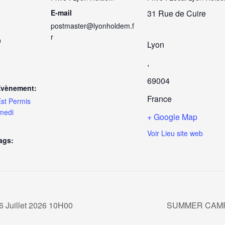
E-mail
31 Rue de Cuire
postmaster@lyonholdem.f
r
0
Lyon
,
69004
Évènement:
France
st Permis
medi
+ Google Map
Voir Lieu site web
ags:
uillet 2026 10H00
SUMMER CAMP #