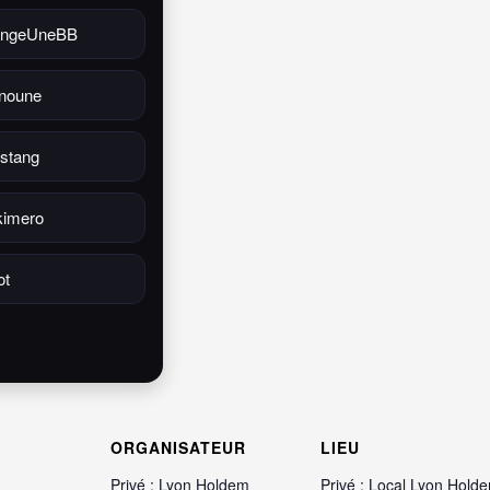
ngeUneBB
noune
stang
kimero
ot
ORGANISATEUR
LIEU
Privé : Lyon Holdem
Privé : Local Lyon Hold