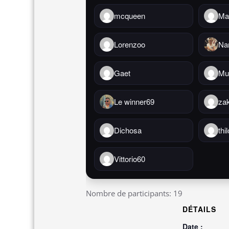
mcqueen
Ma
Lorenzoo
Na
Gaet
Mu
Le winner69
za
Dichosa
thil
Vittorio60
Nombre de participants: 19
DÉTAILS
Date :