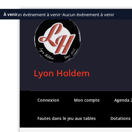
Aller
Aucun événement à venir
•
Aucun événement à venir
À venir
au
contenu
Lyon Holdem
Connexion
Mon compte
Agenda 
Fautes dans le jeu aux tables
Dotations