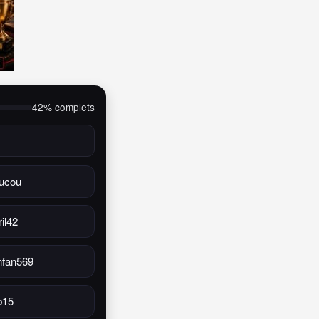
42% complets
ucou
il42
nfan569
b15