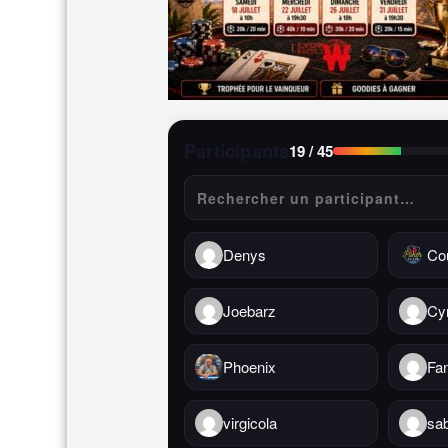
Participants
19
/ 45
Denys
Co
Joebarz
Cyr
Phoenix
Fa
virgicola
sa