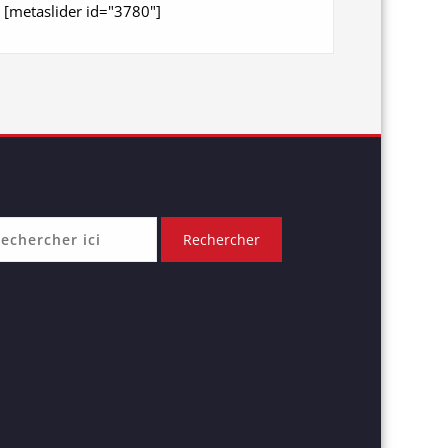
[metaslider id="3780"]