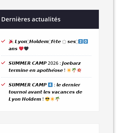
Dernières actualités
𝙇𝙮𝙤𝙣 ҉ 𝙃𝙤𝙡𝙙𝙚𝙢 ҉ 𝙛ê𝙩𝙚 ҉ 𝙨𝙚𝙨 ҉
𝙖𝙣𝙨
𝙎𝙐𝙈𝙈𝙀𝙍 𝘾𝘼𝙈𝙋 2026 : 𝙅𝙤𝙚𝙗𝙖𝙧𝙯
𝙩𝙚𝙧𝙢𝙞𝙣𝙚 𝙚𝙣 𝙖𝙥𝙤𝙩𝙝𝙚́𝙤𝙨𝙚 !
𝙎𝙐𝙈𝙈𝙀𝙍 𝘾𝘼𝙈𝙋
: 𝙡𝙚 𝙙𝙚𝙧𝙣𝙞𝙚𝙧
𝙩𝙤𝙪𝙧𝙣𝙤𝙞 𝙖𝙫𝙖𝙣𝙩 𝙡𝙚𝙨 𝙫𝙖𝙘𝙖𝙣𝙘𝙚𝙨 𝙙𝙚
𝙇𝙮𝙤𝙣 𝙃𝙤𝙡𝙙𝙚𝙢 !