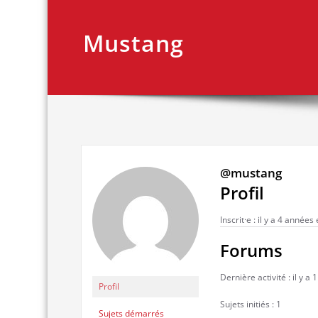
Mustang
@mustang
Profil
Inscrit·e : il y a 4 années
Forums
Dernière activité : il y a
Profil
Sujets initiés : 1
Sujets démarrés