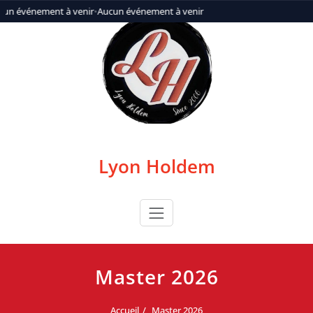
Aller
cun événement à venir
•
Aucun événement à venir
au
contenu
Lyon Holdem
Master 2026
Accueil
Master 2026