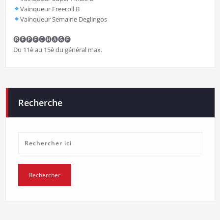
Vainqueur Freeroll B
Vainqueur Semaine Deglingos
🅡🅔🅟🅔🅒🅗🅐🅖🅔
Du 11è au 15è du général max.
Recherche