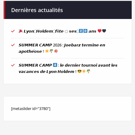
Dernières actualités
𝙇𝙮𝙤𝙣 ҉ 𝙃𝙤𝙡𝙙𝙚𝙢 ҉ 𝙛ê𝙩𝙚 ҉ 𝙨𝙚𝙨 ҉
𝙖𝙣𝙨
𝙎𝙐𝙈𝙈𝙀𝙍 𝘾𝘼𝙈𝙋 2026 : 𝙅𝙤𝙚𝙗𝙖𝙧𝙯 𝙩𝙚𝙧𝙢𝙞𝙣𝙚 𝙚𝙣
𝙖𝙥𝙤𝙩𝙝𝙚́𝙤𝙨𝙚 !
𝙎𝙐𝙈𝙈𝙀𝙍 𝘾𝘼𝙈𝙋
: 𝙡𝙚 𝙙𝙚𝙧𝙣𝙞𝙚𝙧 𝙩𝙤𝙪𝙧𝙣𝙤𝙞 𝙖𝙫𝙖𝙣𝙩 𝙡𝙚𝙨
𝙫𝙖𝙘𝙖𝙣𝙘𝙚𝙨 𝙙𝙚 𝙇𝙮𝙤𝙣 𝙃𝙤𝙡𝙙𝙚𝙢 !
[metaslider id="3780"]