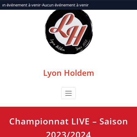
Aller
un événement à venir
•
Aucun événement à venir
au
contenu
Lyon Holdem
Championnat LIVE – Saison
2023/2024