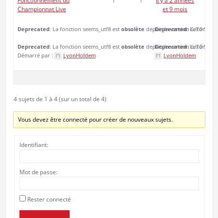
Fonctionnement du
1
1
il y a 2 années
Championnat Live
et 9 mois
Deprecated
: La fonction seems_utf8 est
obsolète
depuis la version 6.9.0 ! Utili
Deprecated
: La fonctio
Deprecated
: La fonction seems_utf8 est
obsolète
depuis la version 6.9.0 ! Utili
Deprecated
: La fonctio
Démarré par :
LyonHoldem
LyonHoldem
4 sujets de 1 à 4 (sur un total de 4)
Vous devez être connecté pour créer de nouveaux sujets.
Identifiant:
Mot de passe:
Rester connecté