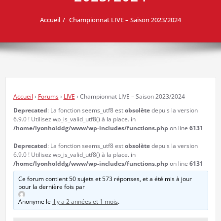
Accueil
Championnat LIVE – Saison 2023/2024
Accueil
›
Forums
›
LIVE
›
Championnat LIVE – Saison 2023/2024
Deprecated
: La fonction seems_utf8 est
obsolète
depuis la version
6.9.0 ! Utilisez wp_is_valid_utf8() à la place. in
/home/lyonholddg/www/wp-includes/functions.php
on line
6131
Deprecated
: La fonction seems_utf8 est
obsolète
depuis la version
6.9.0 ! Utilisez wp_is_valid_utf8() à la place. in
/home/lyonholddg/www/wp-includes/functions.php
on line
6131
Ce forum contient 50 sujets et 573 réponses, et a été mis à jour
pour la dernière fois par
Anonyme
le
il y a 2 années et 1 mois
.