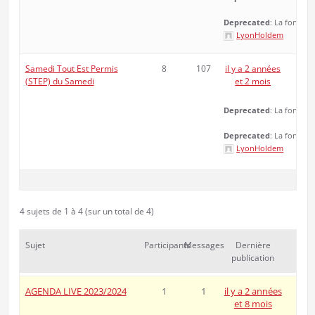
Deprecated
: La fonctio
LyonHoldem
Samedi Tout Est Permis
8
107
il y a 2 années
(STEP) du Samedi
et 2 mois
Deprecated
: La fonctio
Deprecated
: La fonctio
LyonHoldem
4 sujets de 1 à 4 (sur un total de 4)
Sujet
Participants
Messages
Dernière
publication
AGENDA LIVE 2023/2024
1
1
il y a 2 années
et 8 mois