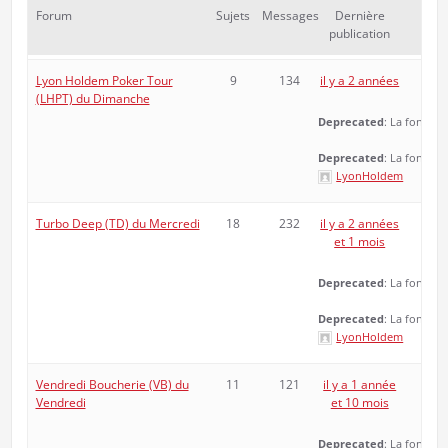
Forum
Sujets
Messages
Dernière
publication
Lyon Holdem Poker Tour
9
134
il y a 2 années
(LHPT) du Dimanche
Deprecated
: La fonctio
Deprecated
: La fonctio
LyonHoldem
Turbo Deep (TD) du Mercredi
18
232
il y a 2 années
et 1 mois
Deprecated
: La fonctio
Deprecated
: La fonctio
LyonHoldem
Vendredi Boucherie (VB) du
11
121
il y a 1 année
Vendredi
et 10 mois
Deprecated
: La fonctio