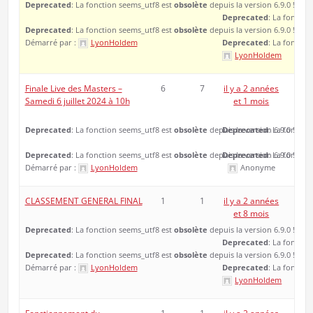
Deprecated
: La fonction seems_utf8 est
obsolète
depuis la version 6.9.0 ! Utili
Deprecated
: La fonctio
Deprecated
: La fonction seems_utf8 est
obsolète
depuis la version 6.9.0 ! Utili
Démarré par :
LyonHoldem
Deprecated
: La fonctio
LyonHoldem
Finale Live des Masters –
6
7
il y a 2 années
Samedi 6 juillet 2024 à 10h
et 1 mois
Deprecated
: La fonction seems_utf8 est
obsolète
depuis la version 6.9.0 ! Utili
Deprecated
: La fonctio
Deprecated
: La fonction seems_utf8 est
obsolète
depuis la version 6.9.0 ! Utili
Deprecated
: La fonctio
Démarré par :
LyonHoldem
Anonyme
CLASSEMENT GENERAL FINAL
1
1
il y a 2 années
et 8 mois
Deprecated
: La fonction seems_utf8 est
obsolète
depuis la version 6.9.0 ! Utili
Deprecated
: La fonctio
Deprecated
: La fonction seems_utf8 est
obsolète
depuis la version 6.9.0 ! Utili
Démarré par :
LyonHoldem
Deprecated
: La fonctio
LyonHoldem