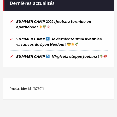
Dernières actualités
𝙎𝙐𝙈𝙈𝙀𝙍 𝘾𝘼𝙈𝙋 2026 : 𝙅𝙤𝙚𝙗𝙖𝙧𝙯 𝙩𝙚𝙧𝙢𝙞𝙣𝙚 𝙚𝙣
𝙖𝙥𝙤𝙩𝙝𝙚́𝙤𝙨𝙚 !
𝙎𝙐𝙈𝙈𝙀𝙍 𝘾𝘼𝙈𝙋
: 𝙡𝙚 𝙙𝙚𝙧𝙣𝙞𝙚𝙧 𝙩𝙤𝙪𝙧𝙣𝙤𝙞 𝙖𝙫𝙖𝙣𝙩 𝙡𝙚𝙨
𝙫𝙖𝙘𝙖𝙣𝙘𝙚𝙨 𝙙𝙚 𝙇𝙮𝙤𝙣 𝙃𝙤𝙡𝙙𝙚𝙢 !
𝙎𝙐𝙈𝙈𝙀𝙍 𝘾𝘼𝙈𝙋
: 𝙑𝙞𝙧𝙜𝙞𝙘𝙤𝙡𝙖 𝙨𝙩𝙤𝙥𝙥𝙚 𝙅𝙤𝙚𝙗𝙖𝙧𝙯 !
[metaslider id="3780"]