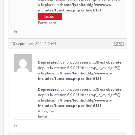
à la place. in
/home/lyonholddg/www/wp-
includes/functions.php
on line
6131
lilassou
Participant
In
18 septembre 2024 à 6h44
#2707
Deprecated
: La fonction seems_utf8 est
obsolète
depuis la version 6.9.0 ! Utilisez wp_is_valid_utf8()
à la place. in
/home/lyonholddg/www/wp-
includes/functions.php
on line
6131
Deprecated
: La fonction seems_utf8 est
obsolète
depuis la version 6.9.0 ! Utilisez wp_is_valid_utf8()
à la place. in
/home/lyonholddg/www/wp-
includes/functions.php
on line
6131
Anonyme
Invité
In