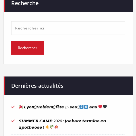
Recherche
Dernières actualités
𝙇𝙮𝙤𝙣 ҉ 𝙃𝙤𝙡𝙙𝙚𝙢 ҉ 𝙛ê𝙩𝙚 ҉ 𝙨𝙚𝙨 ҉
𝙖𝙣𝙨
𝙎𝙐𝙈𝙈𝙀𝙍 𝘾𝘼𝙈𝙋 2026 : 𝙅𝙤𝙚𝙗𝙖𝙧𝙯 𝙩𝙚𝙧𝙢𝙞𝙣𝙚 𝙚𝙣
𝙖𝙥𝙤𝙩𝙝𝙚́𝙤𝙨𝙚 !