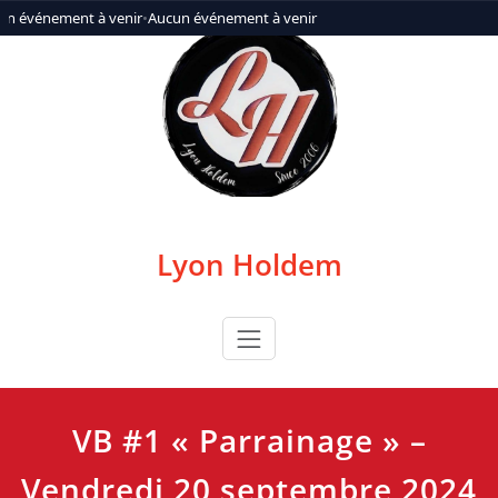
Aller
n événement à venir
•
Aucun événement à venir
au
contenu
Lyon Holdem
VB #1 « Parrainage » –
Vendredi 20 septembre 2024