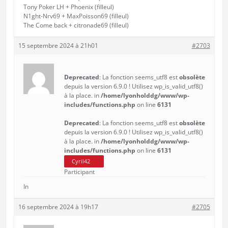
Tony Poker LH + Phoenix (filleul)
N1ght-Nrv69 + MaxPoisson69 (filleul)
The Come back + citronade69 (filleul)
15 septembre 2024 à 21h01
#2703
Deprecated
: La fonction seems_utf8 est
obsolète
depuis la version 6.9.0 ! Utilisez wp_is_valid_utf8()
à la place. in
/home/lyonholddg/www/wp-
includes/functions.php
on line
6131
Deprecated
: La fonction seems_utf8 est
obsolète
depuis la version 6.9.0 ! Utilisez wp_is_valid_utf8()
à la place. in
/home/lyonholddg/www/wp-
includes/functions.php
on line
6131
Cyril42
Participant
In
16 septembre 2024 à 19h17
#2705