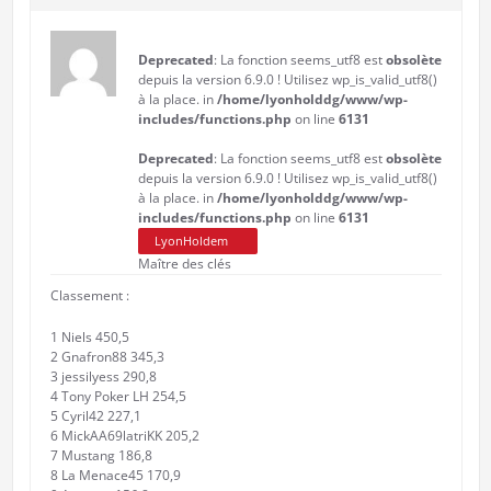
Deprecated
: La fonction seems_utf8 est
obsolète
depuis la version 6.9.0 ! Utilisez wp_is_valid_utf8()
à la place. in
/home/lyonholddg/www/wp-
includes/functions.php
on line
6131
Deprecated
: La fonction seems_utf8 est
obsolète
depuis la version 6.9.0 ! Utilisez wp_is_valid_utf8()
à la place. in
/home/lyonholddg/www/wp-
includes/functions.php
on line
6131
LyonHoldem
Maître des clés
Classement :
1 Niels 450,5
2 Gnafron88 345,3
3 jessilyess 290,8
4 Tony Poker LH 254,5
5 Cyril42 227,1
6 MickAA69latriKK 205,2
7 Mustang 186,8
8 La Menace45 170,9