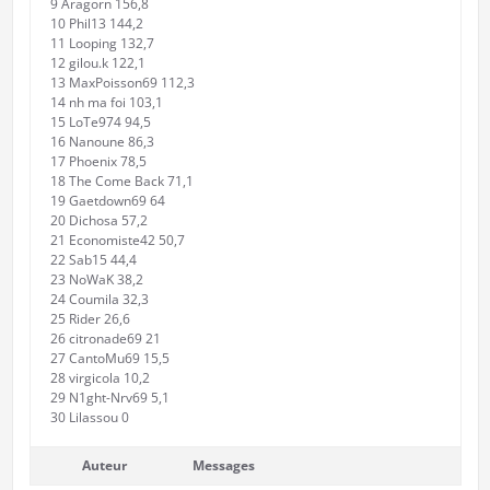
9 Aragorn 156,8
10 Phil13 144,2
11 Looping 132,7
12 gilou.k 122,1
13 MaxPoisson69 112,3
14 nh ma foi 103,1
15 LoTe974 94,5
16 Nanoune 86,3
17 Phoenix 78,5
18 The Come Back 71,1
19 Gaetdown69 64
20 Dichosa 57,2
21 Economiste42 50,7
22 Sab15 44,4
23 NoWaK 38,2
24 Coumila 32,3
25 Rider 26,6
26 citronade69 21
27 CantoMu69 15,5
28 virgicola 10,2
29 N1ght-Nrv69 5,1
30 Lilassou 0
Auteur
Messages