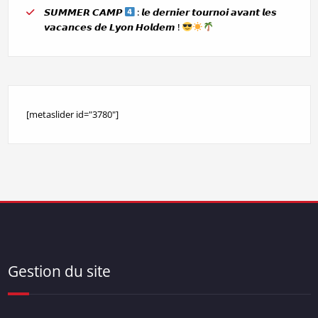
𝙎𝙐𝙈𝙈𝙀𝙍 𝘾𝘼𝙈𝙋
: 𝙡𝙚 𝙙𝙚𝙧𝙣𝙞𝙚𝙧 𝙩𝙤𝙪𝙧𝙣𝙤𝙞 𝙖𝙫𝙖𝙣𝙩 𝙡𝙚𝙨
𝙫𝙖𝙘𝙖𝙣𝙘𝙚𝙨 𝙙𝙚 𝙇𝙮𝙤𝙣 𝙃𝙤𝙡𝙙𝙚𝙢 !
[metaslider id="3780"]
Gestion du site