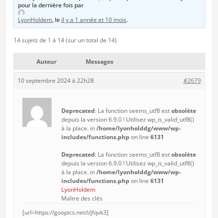
pour la dernière fois par
LyonHoldem
, le
il y a 1 année et 10 mois
.
14 sujets de 1 à 14 (sur un total de 14)
Auteur
Messages
10 septembre 2024 à 22h28
#2679
Deprecated
: La fonction seems_utf8 est
obsolète
depuis la version 6.9.0 ! Utilisez wp_is_valid_utf8()
à la place. in
/home/lyonholddg/www/wp-
includes/functions.php
on line
6131
Deprecated
: La fonction seems_utf8 est
obsolète
depuis la version 6.9.0 ! Utilisez wp_is_valid_utf8()
à la place. in
/home/lyonholddg/www/wp-
includes/functions.php
on line
6131
LyonHoldem
Maître des clés
[url=https://goopics.net/i/jfqvk3]