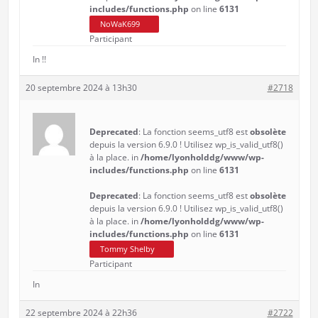
includes/functions.php
on line
6131
NoWaK699
Participant
In !!
20 septembre 2024 à 13h30
#2718
Deprecated
: La fonction seems_utf8 est
obsolète
depuis la version 6.9.0 ! Utilisez wp_is_valid_utf8()
à la place. in
/home/lyonholddg/www/wp-
includes/functions.php
on line
6131
Deprecated
: La fonction seems_utf8 est
obsolète
depuis la version 6.9.0 ! Utilisez wp_is_valid_utf8()
à la place. in
/home/lyonholddg/www/wp-
includes/functions.php
on line
6131
Tommy Shelby
Participant
In
22 septembre 2024 à 22h36
#2722