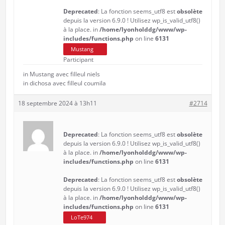
Deprecated
: La fonction seems_utf8 est
obsolète
depuis la version 6.9.0 ! Utilisez wp_is_valid_utf8()
à la place. in
/home/lyonholddg/www/wp-
includes/functions.php
on line
6131
Mustang
Participant
in Mustang avec filleul niels
in dichosa avec filleul coumila
18 septembre 2024 à 13h11
#2714
Deprecated
: La fonction seems_utf8 est
obsolète
depuis la version 6.9.0 ! Utilisez wp_is_valid_utf8()
à la place. in
/home/lyonholddg/www/wp-
includes/functions.php
on line
6131
Deprecated
: La fonction seems_utf8 est
obsolète
depuis la version 6.9.0 ! Utilisez wp_is_valid_utf8()
à la place. in
/home/lyonholddg/www/wp-
includes/functions.php
on line
6131
LoTe974