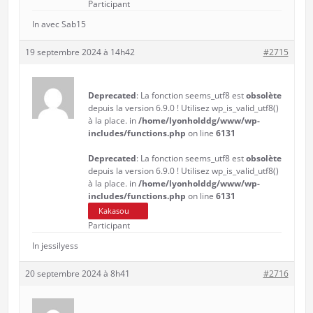
Participant
In avec Sab15
19 septembre 2024 à 14h42
#2715
Deprecated
: La fonction seems_utf8 est
obsolète
depuis la version 6.9.0 ! Utilisez wp_is_valid_utf8()
à la place. in
/home/lyonholddg/www/wp-
includes/functions.php
on line
6131
Deprecated
: La fonction seems_utf8 est
obsolète
depuis la version 6.9.0 ! Utilisez wp_is_valid_utf8()
à la place. in
/home/lyonholddg/www/wp-
includes/functions.php
on line
6131
Kakasou
Participant
In jessilyess
20 septembre 2024 à 8h41
#2716