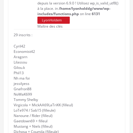
depuis la version 6.9.0 ! Utilisez wp_is_valid_utf8()
à la place. in
/home/lyonholddg/www/wp-
includes/functions.php
on line
6131
LyonHoldem
Maître des clés
29 inscrits :
Cyril42
Economist42
Aragorn
Lilassou
Gilou.k
Phil13
Nh ma foi
jessilyess
Gnafron88
NoWaK699
Tommy Shelby
Virgicola + MickAA69LaTriKK (filleul)
LoTe974 / Sab15 (filleule)
Nanoune / Rider (filleul)
Gaetdown69 + filleul
Mustang + Niels (filleul)
Dichosa + Coumila (filleule)