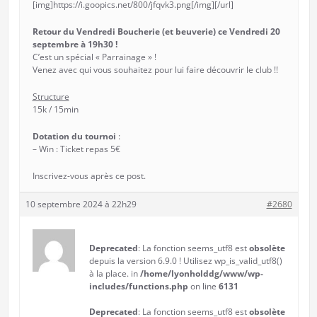
[img]https://i.goopics.net/800/jfqvk3.png[/img][/url]
Retour du Vendredi Boucherie (et beuverie) ce Vendredi 20
septembre à 19h30 !
C’est un spécial « Parrainage » !
Venez avec qui vous souhaitez pour lui faire découvrir le club !!
Structure
15k / 15min
Dotation du tournoi
:
– Win : Ticket repas 5€
Inscrivez-vous après ce post.
10 septembre 2024 à 22h29
#2680
Deprecated
: La fonction seems_utf8 est
obsolète
depuis la version 6.9.0 ! Utilisez wp_is_valid_utf8()
à la place. in
/home/lyonholddg/www/wp-
includes/functions.php
on line
6131
Deprecated
: La fonction seems_utf8 est
obsolète