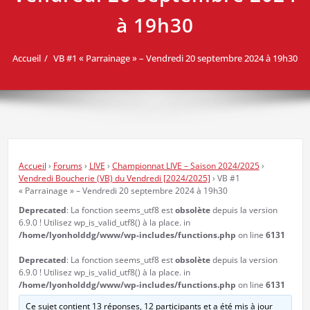
à 19h30
Accueil
VB #1 « Parrainage » – Vendredi 20 septembre 2024 à 19h30
Accueil
›
Forums
›
LIVE
›
Championnat LIVE – Saison 2024/2025
›
Vendredi Boucherie (VB) du Vendredi [2024/2025]
›
VB #1
« Parrainage » – Vendredi 20 septembre 2024 à 19h30
Deprecated
: La fonction seems_utf8 est
obsolète
depuis la version
6.9.0 ! Utilisez wp_is_valid_utf8() à la place. in
/home/lyonholddg/www/wp-includes/functions.php
on line
6131
Deprecated
: La fonction seems_utf8 est
obsolète
depuis la version
6.9.0 ! Utilisez wp_is_valid_utf8() à la place. in
/home/lyonholddg/www/wp-includes/functions.php
on line
6131
Ce sujet contient 13 réponses, 12 participants et a été mis à jour