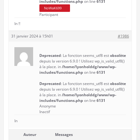
includes/functions.php
on line
6131
NoWaK699
Participant
In !!
31 janvier 2024 à 15h01
#1986
Deprecated
: La fonction seems_utf8 est
obsolète
depuis la version 6.9.0 ! Utilisez wp_is_valid_utf8()
à la place. in
/home/lyonholddg/www/wp-
includes/functions.php
on line
6131
Deprecated
: La fonction seems_utf8 est
obsolète
depuis la version 6.9.0 ! Utilisez wp_is_valid_utf8()
à la place. in
/home/lyonholddg/www/wp-
includes/functions.php
on line
6131
Anonyme
Inactif
In
Auteur
Messages