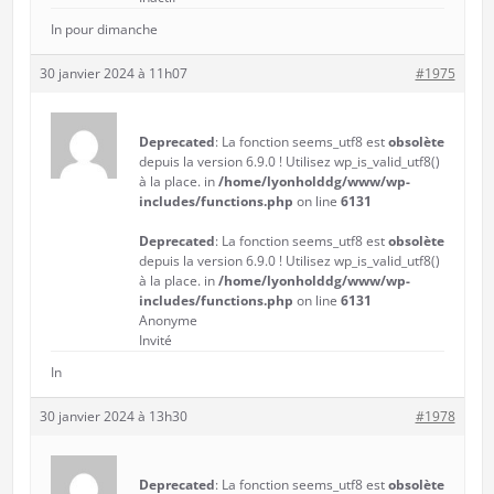
In pour dimanche
30 janvier 2024 à 11h07
#1975
Deprecated
: La fonction seems_utf8 est
obsolète
depuis la version 6.9.0 ! Utilisez wp_is_valid_utf8()
à la place. in
/home/lyonholddg/www/wp-
includes/functions.php
on line
6131
Deprecated
: La fonction seems_utf8 est
obsolète
depuis la version 6.9.0 ! Utilisez wp_is_valid_utf8()
à la place. in
/home/lyonholddg/www/wp-
includes/functions.php
on line
6131
Anonyme
Invité
In
30 janvier 2024 à 13h30
#1978
Deprecated
: La fonction seems_utf8 est
obsolète