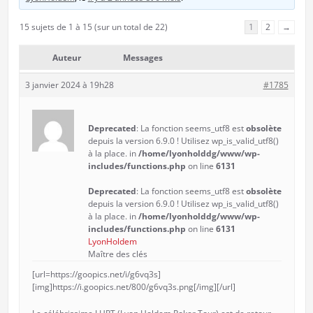
15 sujets de 1 à 15 (sur un total de 22)
1
2
→
Auteur
Messages
3 janvier 2024 à 19h28
#1785
Deprecated
: La fonction seems_utf8 est
obsolète
depuis la version 6.9.0 ! Utilisez wp_is_valid_utf8()
à la place. in
/home/lyonholddg/www/wp-
includes/functions.php
on line
6131
Deprecated
: La fonction seems_utf8 est
obsolète
depuis la version 6.9.0 ! Utilisez wp_is_valid_utf8()
à la place. in
/home/lyonholddg/www/wp-
includes/functions.php
on line
6131
LyonHoldem
Maître des clés
[url=https://goopics.net/i/g6vq3s]
[img]https://i.goopics.net/800/g6vq3s.png[/img][/url]