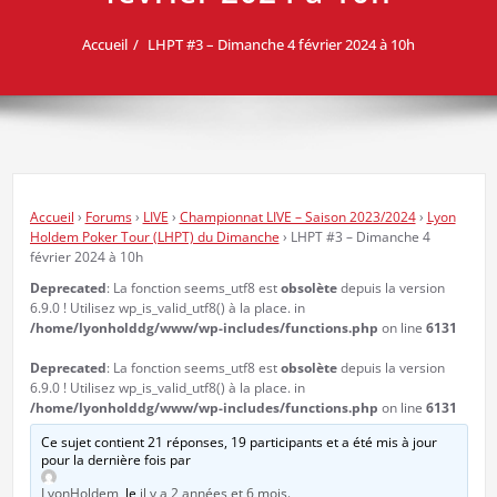
Accueil
LHPT #3 – Dimanche 4 février 2024 à 10h
Accueil
›
Forums
›
LIVE
›
Championnat LIVE – Saison 2023/2024
›
Lyon
Holdem Poker Tour (LHPT) du Dimanche
›
LHPT #3 – Dimanche 4
février 2024 à 10h
Deprecated
: La fonction seems_utf8 est
obsolète
depuis la version
6.9.0 ! Utilisez wp_is_valid_utf8() à la place. in
/home/lyonholddg/www/wp-includes/functions.php
on line
6131
Deprecated
: La fonction seems_utf8 est
obsolète
depuis la version
6.9.0 ! Utilisez wp_is_valid_utf8() à la place. in
/home/lyonholddg/www/wp-includes/functions.php
on line
6131
Ce sujet contient 21 réponses, 19 participants et a été mis à jour
pour la dernière fois par
LyonHoldem
, le
il y a 2 années et 6 mois
.