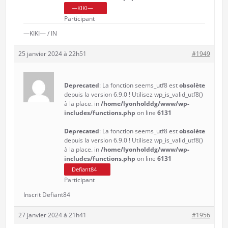
—KIKI—
Participant
—KIKI— / IN
25 janvier 2024 à 22h51
#1949
Deprecated
: La fonction seems_utf8 est
obsolète
depuis la version 6.9.0 ! Utilisez wp_is_valid_utf8()
à la place. in
/home/lyonholddg/www/wp-
includes/functions.php
on line
6131
Deprecated
: La fonction seems_utf8 est
obsolète
depuis la version 6.9.0 ! Utilisez wp_is_valid_utf8()
à la place. in
/home/lyonholddg/www/wp-
includes/functions.php
on line
6131
Defiant84
Participant
Inscrit Defiant84
27 janvier 2024 à 21h41
#1956