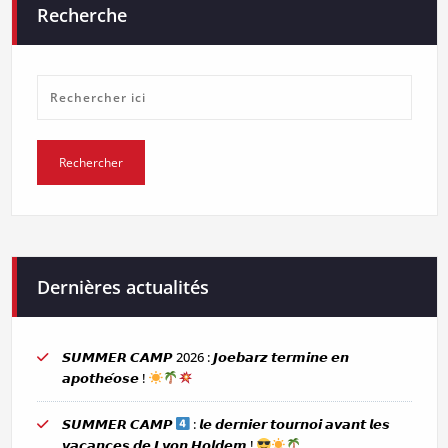
Recherche
Dernières actualités
𝙎𝙐𝙈𝙈𝙀𝙍 𝘾𝘼𝙈𝙋 2026 : 𝙅𝙤𝙚𝙗𝙖𝙧𝙯 𝙩𝙚𝙧𝙢𝙞𝙣𝙚 𝙚𝙣
𝙖𝙥𝙤𝙩𝙝𝙚́𝙤𝙨𝙚 !
𝙎𝙐𝙈𝙈𝙀𝙍 𝘾𝘼𝙈𝙋
: 𝙡𝙚 𝙙𝙚𝙧𝙣𝙞𝙚𝙧 𝙩𝙤𝙪𝙧𝙣𝙤𝙞 𝙖𝙫𝙖𝙣𝙩 𝙡𝙚𝙨
𝙫𝙖𝙘𝙖𝙣𝙘𝙚𝙨 𝙙𝙚 𝙇𝙮𝙤𝙣 𝙃𝙤𝙡𝙙𝙚𝙢 !