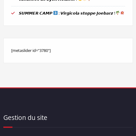
𝙎𝙐𝙈𝙈𝙀𝙍 𝘾𝘼𝙈𝙋
: 𝙑𝙞𝙧𝙜𝙞𝙘𝙤𝙡𝙖 𝙨𝙩𝙤𝙥𝙥𝙚 𝙅𝙤𝙚𝙗𝙖𝙧𝙯 !
[metaslider id="3780"]
Gestion du site