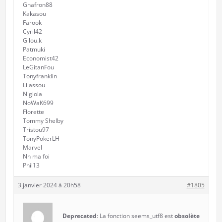
Gnafron88
Kakasou
Farook
Cyril42
Gilou.k
Patmuki
Economist42
LeGitanFou
Tonyfranklin
Lilassou
Niglola
NoWaK699
Florette
Tommy Shelby
Tristou97
TonyPokerLH
Marvel
Nh ma foi
Phil13
3 janvier 2024 à 20h58
#1805
Deprecated
: La fonction seems_utf8 est
obsolète