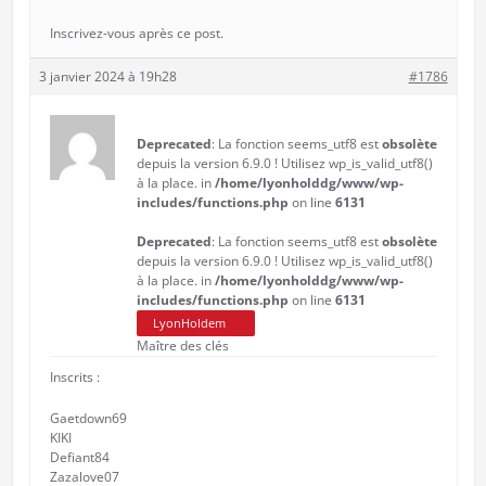
Inscrivez-vous après ce post.
3 janvier 2024 à 19h28
#1786
Deprecated
: La fonction seems_utf8 est
obsolète
depuis la version 6.9.0 ! Utilisez wp_is_valid_utf8()
à la place. in
/home/lyonholddg/www/wp-
includes/functions.php
on line
6131
Deprecated
: La fonction seems_utf8 est
obsolète
depuis la version 6.9.0 ! Utilisez wp_is_valid_utf8()
à la place. in
/home/lyonholddg/www/wp-
includes/functions.php
on line
6131
LyonHoldem
Maître des clés
Inscrits :
Gaetdown69
KIKI
Defiant84
Zazalove07