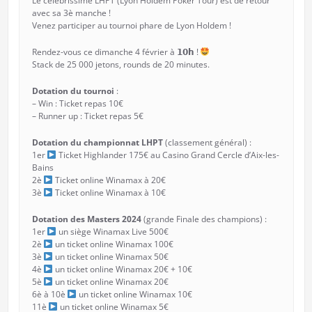
Le célébrissime LHPT (Lyon Holdem Poker Tour) est de retour
avec sa 3è manche !
Venez participer au tournoi phare de Lyon Holdem !
Rendez-vous ce dimanche 4 février à 𝟭𝟬𝗵 !
Stack de 25 000 jetons, rounds de 20 minutes.
Dotation du tournoi
:
– Win : Ticket repas 10€
– Runner up : Ticket repas 5€
Dotation du championnat LHPT
(classement général) :
1er
Ticket Highlander 175€ au Casino Grand Cercle d’Aix-les-
Bains
2è
Ticket online Winamax à 20€
3è
Ticket online Winamax à 10€
Dotation des Masters 2024
(grande Finale des champions) :
1er
un siège Winamax Live 500€
2è
un ticket online Winamax 100€
3è
un ticket online Winamax 50€
4è
un ticket online Winamax 20€ + 10€
5è
un ticket online Winamax 20€
6è à 10è
un ticket online Winamax 10€
11è
un ticket online Winamax 5€