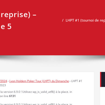
reprise) –
LHPT #1 (tournoi de re
e 5
/2024
›
Lyon Holdem Poker Tour (LHPT) du Dimanche
›
LHPT #1
 2023
a version 6.9.0 ! Utilisez wp_is_valid_utf8() à la place. in
on line
6131
a version 6.9.0 ! Utilisez wp_is_valid_utf8() à la place. in