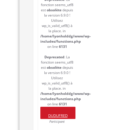
fonction seems_utf8
est
obsolète
depuis
la version 6.9.0 !
Utilisez
wp_is_valid_utf8() à
la place. in
/home/lyonholddg/www/wp-
includes/functions.php
on line
6131
Deprecated
: La
fonction seems_utf8
est
obsolète
depuis
la version 6.9.0 !
Utilisez
wp_is_valid_utf8() à
la place. in
/home/lyonholddg/www/wp-
includes/functions.php
on line
6131
DUDUFRED
Participant