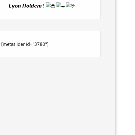
𝙇𝙮𝙤𝙣 𝙃𝙤𝙡𝙙𝙚𝙢 !
[metaslider id="3780"]