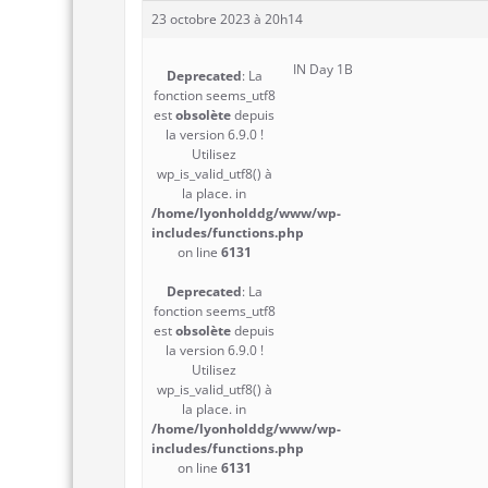
23 octobre 2023 à 20h14
IN Day 1B
Deprecated
: La
fonction seems_utf8
est
obsolète
depuis
la version 6.9.0 !
Utilisez
wp_is_valid_utf8() à
la place. in
/home/lyonholddg/www/wp-
includes/functions.php
on line
6131
Deprecated
: La
fonction seems_utf8
est
obsolète
depuis
la version 6.9.0 !
Utilisez
wp_is_valid_utf8() à
la place. in
/home/lyonholddg/www/wp-
includes/functions.php
on line
6131