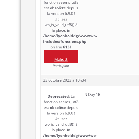
fonction seems_utf8
est
obsolète
depuis
la version 6.9.0 !
Utilisez
wp_is_valid_utf8() à
la place. in
/home/lyonholddg/www/wp-
includes/functions.php
on line
6131
Maliott
Participant
23 octobre 2023 à 10h34
IN Day 1B
Deprecated
: La
fonction seems_utf8
est
obsolète
depuis
la version 6.9.0 !
Utilisez
wp_is_valid_utf8() à
la place. in
/home/lyonholddg/www/wp-