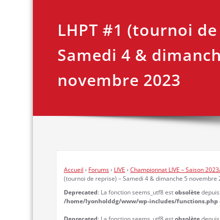
LHPT #1 (tournoi de 
Samedi 4 & dimanch
novembre 2023
Accueil
›
Forums
›
LIVE
›
Championnat LIVE – Saison 2023
(tournoi de reprise) – Samedi 4 & dimanche 5 novembre
Deprecated
: La fonction seems_utf8 est
obsolète
depuis l
/home/lyonholddg/www/wp-includes/functions.php
Deprecated
: La fonction seems_utf8 est
obsolète
depuis l