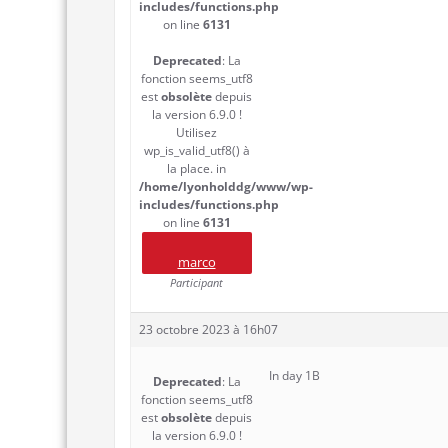
includes/functions.php
on line
6131
Deprecated
: La
fonction seems_utf8
est
obsolète
depuis
la version 6.9.0 !
Utilisez
wp_is_valid_utf8() à
la place. in
/home/lyonholddg/www/wp-
includes/functions.php
on line
6131
marco
Participant
23 octobre 2023 à 16h07
In day 1B
Deprecated
: La
fonction seems_utf8
est
obsolète
depuis
la version 6.9.0 !