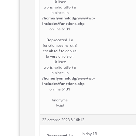
Utilisez
wp_is_valid_utf8() à
la place. in
/home/lyonholddg/www/wp-
includes/functions.php
on line
6131
Deprecated
: La
fonction seems_utf8
est
obsolète
depuis
la version 6.9.0 !
Utilisez
wp_is_valid_utf8() à
la place. in
/home/lyonholddg/www/wp-
includes/functions.php
on line
6131
Anonyme
Invité
23 octobre 2023 à 16h12
In day 1B
Deprecated
: La