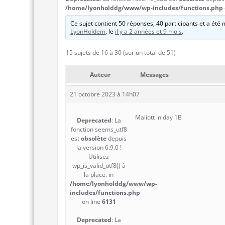
/home/lyonholddg/www/wp-includes/functions.php
Ce sujet contient 50 réponses, 40 participants et a été m
LyonHoldem
, le
il y a 2 années et 9 mois
.
15 sujets de 16 à 30 (sur un total de 51)
Auteur
Messages
21 octobre 2023 à 14h07
Maliott in day 1B
Deprecated
: La
fonction seems_utf8
est
obsolète
depuis
la version 6.9.0 !
Utilisez
wp_is_valid_utf8() à
la place. in
/home/lyonholddg/www/wp-
includes/functions.php
on line
6131
Deprecated
: La