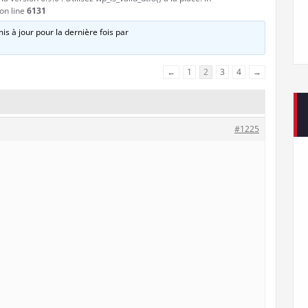
on line
6131
is à jour pour la dernière fois par
←
1
2
3
4
→
#1225