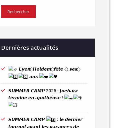
Dernières actualités
𝙇𝙮𝙤𝙣 ҉ 𝙃𝙤𝙡𝙙𝙚𝙢 ҉ 𝙛ê𝙩𝙚 ҉ 𝙨𝙚𝙨 ҉
𝙖𝙣𝙨
𝙎𝙐𝙈𝙈𝙀𝙍 𝘾𝘼𝙈𝙋 2026 : 𝙅𝙤𝙚𝙗𝙖𝙧𝙯
𝙩𝙚𝙧𝙢𝙞𝙣𝙚 𝙚𝙣 𝙖𝙥𝙤𝙩𝙝𝙚́𝙤𝙨𝙚 !
𝙎𝙐𝙈𝙈𝙀𝙍 𝘾𝘼𝙈𝙋
: 𝙡𝙚 𝙙𝙚𝙧𝙣𝙞𝙚𝙧
𝙩𝙤𝙪𝙧𝙣𝙤𝙞 𝙖𝙫𝙖𝙣𝙩 𝙡𝙚𝙨 𝙫𝙖𝙘𝙖𝙣𝙘𝙚𝙨 𝙙𝙚