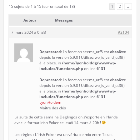
15 sujets de 1 à 15 (sur un total de 18)
1
2
→
Auteur
Messages
7 mars 2024 à 0h33
#2104
Deprecated
: La fonction seems_utf8 est
obsolète
depuis la version 6.9.0 ! Utilisez wp_is_valid_utf8()
à la place. in
/home/lyonholddg/www/wp-
includes/functions.php
on line
6131
Deprecated
: La fonction seems_utf8 est
obsolète
depuis la version 6.9.0 ! Utilisez wp_is_valid_utf8()
à la place. in
/home/lyonholddg/www/wp-
includes/functions.php
on line
6131
LyonHoldem
Maître des clés
La suite de cette semaine Deglingos on s’exporte en Irlande
avec le format Irish Poker ce jeudi 14 mars à 20h !
Les règles : L’Irish Poker est un véritable mix entre Texas