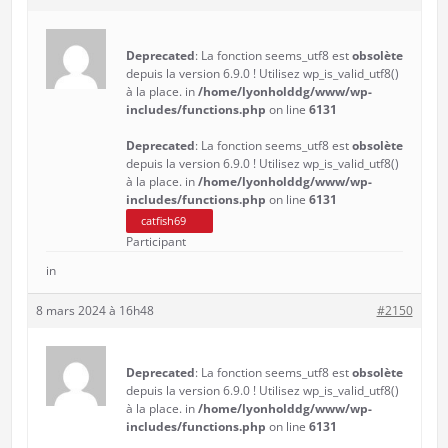
Deprecated
: La fonction seems_utf8 est
obsolète
depuis la version 6.9.0 ! Utilisez wp_is_valid_utf8()
à la place. in
/home/lyonholddg/www/wp-
includes/functions.php
on line
6131
Deprecated
: La fonction seems_utf8 est
obsolète
depuis la version 6.9.0 ! Utilisez wp_is_valid_utf8()
à la place. in
/home/lyonholddg/www/wp-
includes/functions.php
on line
6131
catfish69
Participant
in
8 mars 2024 à 16h48
#2150
Deprecated
: La fonction seems_utf8 est
obsolète
depuis la version 6.9.0 ! Utilisez wp_is_valid_utf8()
à la place. in
/home/lyonholddg/www/wp-
includes/functions.php
on line
6131