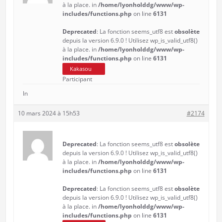
à la place. in
/home/lyonholddg/www/wp-
includes/functions.php
on line
6131
Deprecated
: La fonction seems_utf8 est
obsolète
depuis la version 6.9.0 ! Utilisez wp_is_valid_utf8()
à la place. in
/home/lyonholddg/www/wp-
includes/functions.php
on line
6131
Kakasou
Participant
In
10 mars 2024 à 15h53
#2174
Deprecated
: La fonction seems_utf8 est
obsolète
depuis la version 6.9.0 ! Utilisez wp_is_valid_utf8()
à la place. in
/home/lyonholddg/www/wp-
includes/functions.php
on line
6131
Deprecated
: La fonction seems_utf8 est
obsolète
depuis la version 6.9.0 ! Utilisez wp_is_valid_utf8()
à la place. in
/home/lyonholddg/www/wp-
includes/functions.php
on line
6131