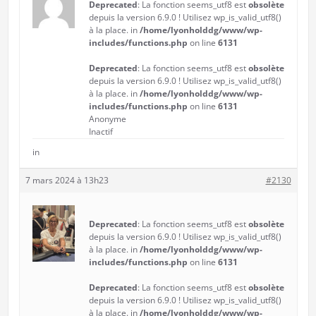
Deprecated
: La fonction seems_utf8 est
obsolète
depuis la version 6.9.0 ! Utilisez wp_is_valid_utf8()
à la place. in
/home/lyonholddg/www/wp-
includes/functions.php
on line
6131
Deprecated
: La fonction seems_utf8 est
obsolète
depuis la version 6.9.0 ! Utilisez wp_is_valid_utf8()
à la place. in
/home/lyonholddg/www/wp-
includes/functions.php
on line
6131
Anonyme
Inactif
in
7 mars 2024 à 13h23
#2130
Deprecated
: La fonction seems_utf8 est
obsolète
depuis la version 6.9.0 ! Utilisez wp_is_valid_utf8()
à la place. in
/home/lyonholddg/www/wp-
includes/functions.php
on line
6131
Deprecated
: La fonction seems_utf8 est
obsolète
depuis la version 6.9.0 ! Utilisez wp_is_valid_utf8()
à la place. in
/home/lyonholddg/www/wp-