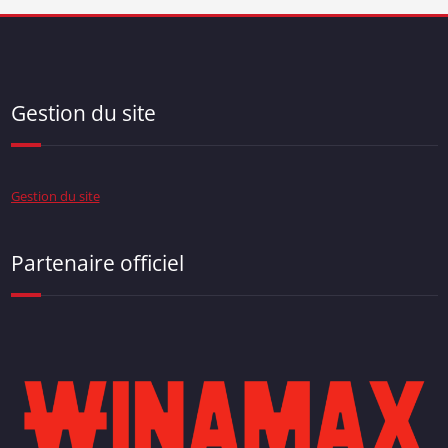
Gestion du site
Gestion du site
Partenaire officiel