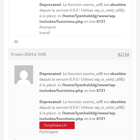
Deprecated
: La fonction seems_utf8 est
obsolète
depuis la version 6.9.0 ! Utilisez wp_is_valid_utf8()
à la place. in
/home/lyonholddg/www/wp-
includes/functions.php
on line
6131
Anonyme
Inactif
IN
9 mars 2024 à 1h36
#2154
Deprecated
: La fonction seems_utf8 est
obsolète
depuis la version 6.9.0 ! Utilisez wp_is_valid_utf8()
à la place. in
/home/lyonholddg/www/wp-
includes/functions.php
on line
6131
Deprecated
: La fonction seems_utf8 est
obsolète
depuis la version 6.9.0 ! Utilisez wp_is_valid_utf8()
à la place. in
/home/lyonholddg/www/wp-
includes/functions.php
on line
6131
TonyPokerLH
Participant