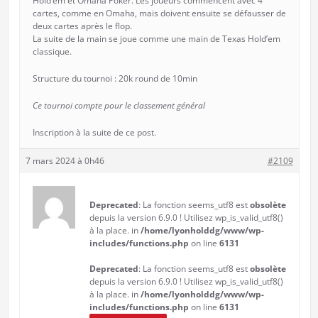
Hold’em et Omaha Poker. Les joueurs commencent avec 4
cartes, comme en Omaha, mais doivent ensuite se défausser de
deux cartes après le flop.
La suite de la main se joue comme une main de Texas Hold’em
classique.
Structure du tournoi : 20k round de 10min
Ce tournoi compte pour le classement général
Inscription à la suite de ce post.
7 mars 2024 à 0h46
#2109
Deprecated
: La fonction seems_utf8 est
obsolète
depuis la version 6.9.0 ! Utilisez wp_is_valid_utf8()
à la place. in
/home/lyonholddg/www/wp-
includes/functions.php
on line
6131
Deprecated
: La fonction seems_utf8 est
obsolète
depuis la version 6.9.0 ! Utilisez wp_is_valid_utf8()
à la place. in
/home/lyonholddg/www/wp-
includes/functions.php
on line
6131