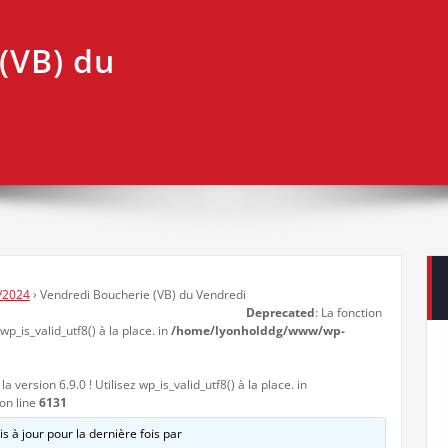
(VB) du
/2024
›
Vendredi Boucherie (VB) du Vendredi
Deprecated
: La fonction
 wp_is_valid_utf8() à la place. in
/home/lyonholddg/www/wp-
a version 6.9.0 ! Utilisez wp_is_valid_utf8() à la place. in
on line
6131
s à jour pour la dernière fois par