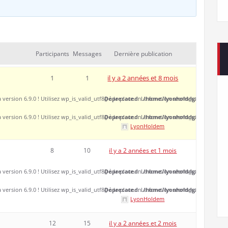
Participants
Messages
Dernière publication
1
1
il y a 2 années et 8 mois
 version 6.9.0 ! Utilisez wp_is_valid_utf8() à la place. in
Deprecated
: La fonction seems_utf8 est
/home/lyonholddg/www/wp-inc
obso
 version 6.9.0 ! Utilisez wp_is_valid_utf8() à la place. in
Deprecated
: La fonction seems_utf8 est
/home/lyonholddg/www/wp-inc
obso
LyonHoldem
8
10
il y a 2 années et 1 mois
 version 6.9.0 ! Utilisez wp_is_valid_utf8() à la place. in
Deprecated
: La fonction seems_utf8 est
/home/lyonholddg/www/wp-inc
obso
 version 6.9.0 ! Utilisez wp_is_valid_utf8() à la place. in
Deprecated
: La fonction seems_utf8 est
/home/lyonholddg/www/wp-inc
obso
LyonHoldem
12
15
il y a 2 années et 2 mois