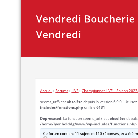
Vendredi Boucherie 
Vendredi
Accueil
›
Forums
›
LIVE
›
Championnat LIVE – Saison 2023
seems_utf8 est
obsolète
depuis la version 6.9.0 ! Utilisez
includes/functions.php
on line
6131
Deprecated
: La fonction seems_utf8 est
obsolète
depuis l
/home/lyonholddg/www/wp-includes/functions.php
Ce forum contient 11 sujets et 110 réponses, et a été mi