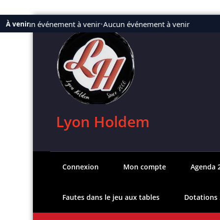
Aller
Aucun événement à venir
•
Aucun événement à venir
À venir
au
contenu
Lyon Holdem
Connexion
Mon compte
Agenda 
Fautes dans le jeu aux tables
Dotations