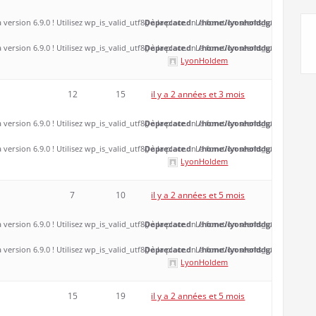
 version 6.9.0 ! Utilisez wp_is_valid_utf8() à la place. in
Deprecated
: La fonction seems_utf8 est
/home/lyonholddg/www/wp-inc
obso
 version 6.9.0 ! Utilisez wp_is_valid_utf8() à la place. in
Deprecated
: La fonction seems_utf8 est
/home/lyonholddg/www/wp-inc
obso
LyonHoldem
12
15
il y a 2 années et 3 mois
 version 6.9.0 ! Utilisez wp_is_valid_utf8() à la place. in
Deprecated
: La fonction seems_utf8 est
/home/lyonholddg/www/wp-inc
obso
 version 6.9.0 ! Utilisez wp_is_valid_utf8() à la place. in
Deprecated
: La fonction seems_utf8 est
/home/lyonholddg/www/wp-inc
obso
LyonHoldem
7
10
il y a 2 années et 5 mois
 version 6.9.0 ! Utilisez wp_is_valid_utf8() à la place. in
Deprecated
: La fonction seems_utf8 est
/home/lyonholddg/www/wp-inc
obso
 version 6.9.0 ! Utilisez wp_is_valid_utf8() à la place. in
Deprecated
: La fonction seems_utf8 est
/home/lyonholddg/www/wp-inc
obso
LyonHoldem
15
19
il y a 2 années et 5 mois