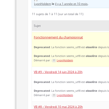
LyonHoldem
le
il y a 1 année et 10 mois
.
11 sujets de 1 à 11 (sur un total de 11)
Sujet
Fonctionnement du championnat
Deprecated
: La fonction seems_utf8 est
obsolète
depuis la
Deprecated
: La fonction seems_utf8 est
obsolète
depuis la
Démarré par :
LyonHoldem
VB #9 – Vendredi 14 juin 2024 à 20h
Deprecated
: La fonction seems_utf8 est
obsolète
depuis la
Deprecated
: La fonction seems_utf8 est
obsolète
depuis la
Démarré par :
LyonHoldem
VB #8 – Vendredi 10 mai 2024 à 20h