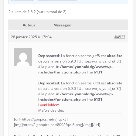
2 sujets de 1 à 2 (sur un total de 2)
Auteur
Messages
28 janvier 2025 à 17h04
#4527
Deprecated
: La fonction seems_utf8 est
obsolète
depuis la version 6.9.0 ! Utilisez wp_is_valid_utf8()
à la place. in
/home/lyonholddg/www/wp-
includes/functions.php
on line
6131
Deprecated
: La fonction seems_utf8 est
obsolète
depuis la version 6.9.0 ! Utilisez wp_is_valid_utf8()
à la place. in
/home/lyonholddg/www/wp-
includes/functions.php
on line
6131
LyonHoldem
Maître des clés
[url=https://goopics.net/i/jfqvk3]
[img]https://i.goopics.net/800/jfqvk3.png[/img][/url]