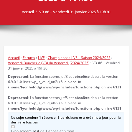
Accueil
VB #6 – Vendredi 31 janvier 2025 à 19h30
Accueil
›
Forums
›
LIVE
›
Championnat LIVE – Saison 2024/2025
›
Vendredi Boucherie (VB) du Vendredi [2024/2025]
›
VB #6 – Vendredi
31 janvier 2025 à 19h30
Deprecated
: La fonction seems_utf8 est
obsolète
depuis la version
6.9.0 ! Utilisez wp_is_valid_utf8() à la place. in
/home/lyonholddg/www/wp-includes/functions.php
on line
6131
Deprecated
: La fonction seems_utf8 est
obsolète
depuis la version
6.9.0 ! Utilisez wp_is_valid_utf8() à la place. in
/home/lyonholddg/www/wp-includes/functions.php
on line
6131
Ce sujet contient 1 réponse, 1 participant et a été mis à jour pour la
dernière fois par
LyonHoldem
, le
il y a 1 année et 6 mois
.