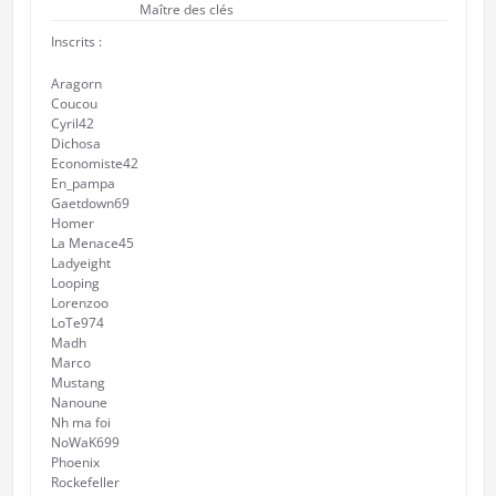
Maître des clés
Inscrits :
Aragorn
Coucou
Cyril42
Dichosa
Economiste42
En_pampa
Gaetdown69
Homer
La Menace45
Ladyeight
Looping
Lorenzoo
LoTe974
Madh
Marco
Mustang
Nanoune
Nh ma foi
NoWaK699
Phoenix
Rockefeller