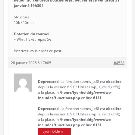
Retour du Vendredi Boucherie (et beuverie) ce Vendredi 31
janvier à 19h30 !
Structure
15k / 15min
Dotation du tournoi
:
– Win : Ticket repas 5€
Inscrivez-vous après ce post.
28 janvier 2025 à 17h05
#4528
Deprecated
: La fonction seems_utf8 est
obsolète
depuis la version 6.9.0 ! Utilisez wp_is_valid_utf8()
à la place. in
/home/lyonholddg/www/wp-
includes/functions.php
on line
6131
Deprecated
: La fonction seems_utf8 est
obsolète
depuis la version 6.9.0 ! Utilisez wp_is_valid_utf8()
à la place. in
/home/lyonholddg/www/wp-
includes/functions.php
on line
6131
LyonHoldem