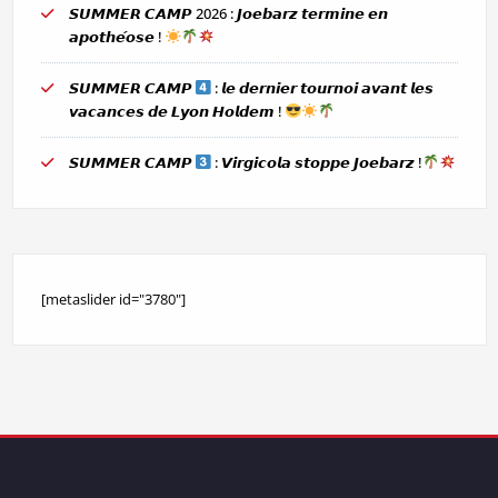
𝙎𝙐𝙈𝙈𝙀𝙍 𝘾𝘼𝙈𝙋 2026 : 𝙅𝙤𝙚𝙗𝙖𝙧𝙯 𝙩𝙚𝙧𝙢𝙞𝙣𝙚 𝙚𝙣
𝙖𝙥𝙤𝙩𝙝𝙚́𝙤𝙨𝙚 !
𝙎𝙐𝙈𝙈𝙀𝙍 𝘾𝘼𝙈𝙋
: 𝙡𝙚 𝙙𝙚𝙧𝙣𝙞𝙚𝙧 𝙩𝙤𝙪𝙧𝙣𝙤𝙞 𝙖𝙫𝙖𝙣𝙩 𝙡𝙚𝙨
𝙫𝙖𝙘𝙖𝙣𝙘𝙚𝙨 𝙙𝙚 𝙇𝙮𝙤𝙣 𝙃𝙤𝙡𝙙𝙚𝙢 !
𝙎𝙐𝙈𝙈𝙀𝙍 𝘾𝘼𝙈𝙋
: 𝙑𝙞𝙧𝙜𝙞𝙘𝙤𝙡𝙖 𝙨𝙩𝙤𝙥𝙥𝙚 𝙅𝙤𝙚𝙗𝙖𝙧𝙯 !
[metaslider id="3780"]