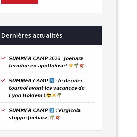
Dernières actualités
𝙎𝙐𝙈𝙈𝙀𝙍 𝘾𝘼𝙈𝙋 2026 : 𝙅𝙤𝙚𝙗𝙖𝙧𝙯
𝙩𝙚𝙧𝙢𝙞𝙣𝙚 𝙚𝙣 𝙖𝙥𝙤𝙩𝙝𝙚́𝙤𝙨𝙚 !
𝙎𝙐𝙈𝙈𝙀𝙍 𝘾𝘼𝙈𝙋
: 𝙡𝙚 𝙙𝙚𝙧𝙣𝙞𝙚𝙧
𝙩𝙤𝙪𝙧𝙣𝙤𝙞 𝙖𝙫𝙖𝙣𝙩 𝙡𝙚𝙨 𝙫𝙖𝙘𝙖𝙣𝙘𝙚𝙨 𝙙𝙚
𝙇𝙮𝙤𝙣 𝙃𝙤𝙡𝙙𝙚𝙢 !
𝙎𝙐𝙈𝙈𝙀𝙍 𝘾𝘼𝙈𝙋
: 𝙑𝙞𝙧𝙜𝙞𝙘𝙤𝙡𝙖
𝙨𝙩𝙤𝙥𝙥𝙚 𝙅𝙤𝙚𝙗𝙖𝙧𝙯 !