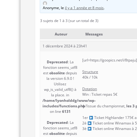
Anonyme
, le
il y a 1 année et 8 mois
.
3 sujets de 1 à 3 (sur un total de 3)
Auteur
Messages
1 décembre 2024 à 23h41
[url=https://goopics.net/i/8tpaju
Deprecated
: La
fonction seems_utf8
Structure
est
obsolète
depuis
40k / 10k
la version 6.9.0 !
Utilisez
Dotation
wp_is_valid_utf8() à
Win : Ticket repas 5€
la place. in
/home/lyonholddg/www/wp-
includes/functions.php
A l’issue du championnat,
les 3
on line
6131
1er
Ticket Highlander 175€ a
Deprecated
: La
2è
Ticket online Winamax à 
fonction seems_utf8
3è
Ticket online Winamax à 
est
obsolète
depuis