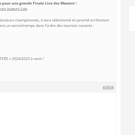
és pour une grande Finale Live des Masters
!
eurs joueurs Live
.
 plusieurs championnats, il sera sélectionné en priorité en fonction
ans un second temps dans l’ordre des tournois suivants :
STERS » 2024/2025 à venir !
#3604