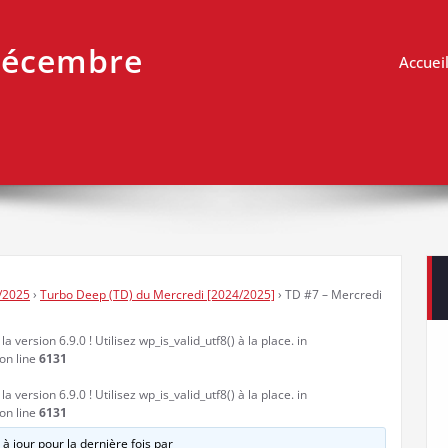
 décembre
Accuei
/2025
›
Turbo Deep (TD) du Mercredi [2024/2025]
›
TD #7 – Mercredi
a version 6.9.0 ! Utilisez wp_is_valid_utf8() à la place. in
on line
6131
a version 6.9.0 ! Utilisez wp_is_valid_utf8() à la place. in
on line
6131
 à jour pour la dernière fois par