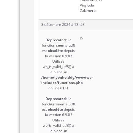
Virgicola
Zakimero
3 décembre 2024 à 13h58
IN
Deprecated
: La
fonction seems_utf8
est
obsolète
depuis
la version 6.9.0 !
Utilisez
wp_is_valid_utf8() à
la place. in
/home/lyonholddg/www/wp-
includes/functions.php
on line
6131
Deprecated
: La
fonction seems_utf8
est
obsolète
depuis
la version 6.9.0 !
Utilisez
wp_is_valid_utf8() à
la place. in