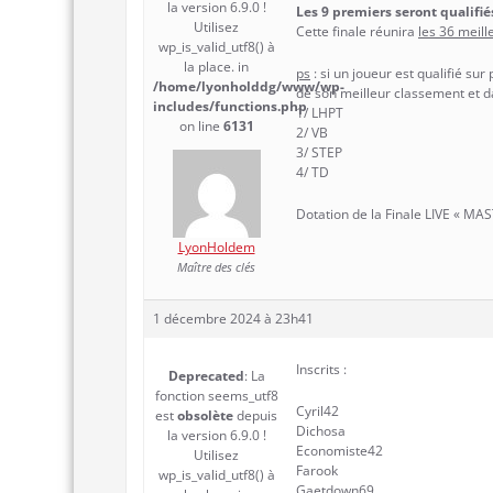
la version 6.9.0 !
Les 9 premiers seront qualifi
Utilisez
Cette finale réunira
les 36 meill
wp_is_valid_utf8() à
la place. in
ps
: si un joueur est qualifié sur
/home/lyonholddg/www/wp-
de son meilleur classement et d
includes/functions.php
1/ LHPT
on line
6131
2/ VB
3/ STEP
4/ TD
Dotation de la Finale LIVE « MA
LyonHoldem
Maître des clés
1 décembre 2024 à 23h41
Inscrits :
Deprecated
: La
fonction seems_utf8
Cyril42
est
obsolète
depuis
Dichosa
la version 6.9.0 !
Economiste42
Utilisez
Farook
wp_is_valid_utf8() à
Gaetdown69