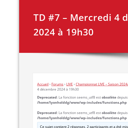
TD #7 – Mercredi 4
2024 à 19h30
Accueil
›
Forums
›
LIVE
›
Championnat LIVE – Saison 2024
4 décembre 2024 à 19h30
Deprecated
: La fonction seems_utf8 est
obsolète
depuis l
/home/lyonholddg/www/wp-includes/functions.php
Deprecated
: La fonction seems_utf8 est
obsolète
depuis l
/home/lyonholddg/www/wp-includes/functions.php
Ce sujet contient 2 réponses, 2 participants et a été mis