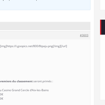
#3603
][img]https://i.goopics.net/800/8tpaju.png[/img][/url]
 premiers du classement
seront primés :
u Casino Grand Cercle d’Aix-les-Bains
50€
20€