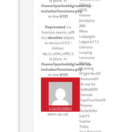
la place. in
Gilou.k
/home/lyonholddg/www/wp-
GGG
includes/functions.php
Homer
on line
6131
Jessilyess
JMK
Deprecated
: La
Kikou
fonction seems_utf8
Ladyeight
est
obsolète
depuis
Lalgeroi113
la version 6.9.0 !
Lilassou
Utilisez
Looping
wp_is_valid_utf8() à
Lorenzoo
la place. in
Marco
/home/lyonholddg/www/wp-
Mustang
includes/functions.php
N1ght-Nrv69
on line
6131
Nanoune69
Nh ma foi
NoWaK699
Patmuki
PayePourVoir69
Phoenix
LyonHoldem
Rockefeller
Maître des clés
Sab15
Sophie
Thilot
TonyPokerLH