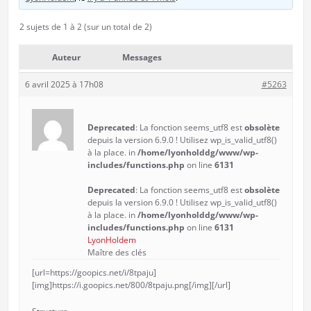
2 sujets de 1 à 2 (sur un total de 2)
Auteur
Messages
6 avril 2025 à 17h08
#5263
Deprecated
: La fonction seems_utf8 est
obsolète
depuis la version 6.9.0 ! Utilisez wp_is_valid_utf8()
à la place. in
/home/lyonholddg/www/wp-
includes/functions.php
on line
6131
Deprecated
: La fonction seems_utf8 est
obsolète
depuis la version 6.9.0 ! Utilisez wp_is_valid_utf8()
à la place. in
/home/lyonholddg/www/wp-
includes/functions.php
on line
6131
LyonHoldem
Maître des clés
[url=https://goopics.net/i/8tpaju]
[img]https://i.goopics.net/800/8tpaju.png[/img][/url]