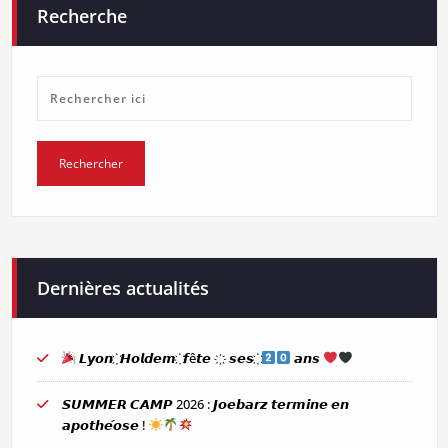
Recherche
Dernières actualités
𝙇𝙮𝙤𝙣 ҉ 𝙃𝙤𝙡𝙙𝙚𝙢 ҉ 𝙛ê𝙩𝙚 ҉ 𝙨𝙚𝙨 ҉
𝙖𝙣𝙨
𝙎𝙐𝙈𝙈𝙀𝙍 𝘾𝘼𝙈𝙋 2026 : 𝙅𝙤𝙚𝙗𝙖𝙧𝙯 𝙩𝙚𝙧𝙢𝙞𝙣𝙚 𝙚𝙣
𝙖𝙥𝙤𝙩𝙝𝙚́𝙤𝙨𝙚 !