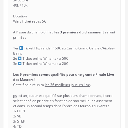
Structure
40k / 10k
Dotation
Win : Ticket repas 5€
A l’issue du championnat,
les 3 premiers du classement
seront
primés :
1er
Ticket Highlander 150€ au Casino Grand Cercle d’Aix-les-
Bains
2è
Ticket online Winamax à 50€
3è
Ticket online Winamax à 20€
Les 9 premiers seront qualifiés pour une grande Finale Live
des Masters
!
Cette finale réunira
les 36 meilleurs joueurs Live
.
ps
: si un joueur est qualifié sur plusieurs championnats, il sera
sélectionné en priorité en fonction de son meilleur classement
et dans un second temps dans l’ordre des tournois suivants :
1/ LHPT
2/ VB
3/ STEP
4/ TD