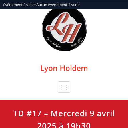
Aller
n événement à venir
•
Aucun événement à venir
au
contenu
Lyon Holdem
TD #17 – Mercredi 9 avril
2025 à 19h30