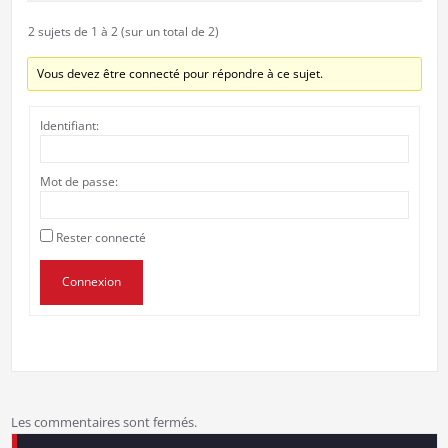
2 sujets de 1 à 2 (sur un total de 2)
Vous devez être connecté pour répondre à ce sujet.
Identifiant:
Mot de passe:
Rester connecté
Connexion
Les commentaires sont fermés.