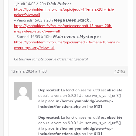
– Jeudi 14/03 à 20h 𝙄𝙧𝙞𝙨𝙝 𝙋𝙤𝙠𝙚𝙧 :
https://lyonholdem.fr/forums/topic/jeudi-14-mars-20h-irish-
poker/?view=all
– Vendredi 15/03 à 20h 𝙈𝙚𝙜𝙖 𝘿𝙚𝙚𝙥 𝙎𝙩𝙖𝙘𝙠 :
https://lyonholdem.fr/forums/topic/vendredi-15-mars-20h-
mega-deep-stack/?view=all
– Samedi 16/03 à 10h : 𝙈𝙖𝙞𝙣 𝙚𝙫𝙚𝙣𝙩 « 𝙈𝙮𝙨𝙩𝙚𝙧𝙮 » :
https://lyonholdem.fr/forums/topic/samedi-16-mars-10h-main-
event-mystery/?view=all
Ce tournoi compte pour le classement général
13 mars 2024 à 1h53
#2192
Deprecated
: La fonction seems_utf8 est
obsolète
depuis la version 6.9.0 ! Utilisez wp_is_valid_utf8()
à la place. in
/home/lyonholddg/www/wp-
includes/functions.php
on line
6131
Deprecated
: La fonction seems_utf8 est
obsolète
depuis la version 6.9.0 ! Utilisez wp_is_valid_utf8()
à la place. in
/home/lyonholddg/www/wp-
includes/functions.php
on line
6131