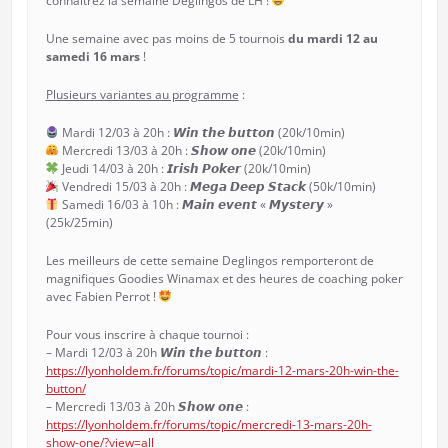
connaîtrez la semaine Deglingos de LH !
Une semaine avec pas moins de 5 tournois
du mardi 12 au
samedi 16 mars
!
Plusieurs variantes au programme
:
Mardi 12/03 à 20h : 𝙒𝙞𝙣 𝙩𝙝𝙚 𝙗𝙪𝙩𝙩𝙤𝙣 (20k/10min)
Mercredi 13/03 à 20h : 𝙎𝙝𝙤𝙬 𝙤𝙣𝙚 (20k/10min)
Jeudi 14/03 à 20h : 𝙄𝙧𝙞𝙨𝙝 𝙋𝙤𝙠𝙚𝙧 (20k/10min)
Vendredi 15/03 à 20h : 𝙈𝙚𝙜𝙖 𝘿𝙚𝙚𝙥 𝙎𝙩𝙖𝙘𝙠 (50k/10min)
Samedi 16/03 à 10h : 𝙈𝙖𝙞𝙣 𝙚𝙫𝙚𝙣𝙩 « 𝙈𝙮𝙨𝙩𝙚𝙧𝙮 »
(25k/25min)
Les meilleurs de cette semaine Deglingos remporteront de
magnifiques Goodies Winamax et des heures de coaching poker
avec Fabien Perrot !
Pour vous inscrire à chaque tournoi :
– Mardi 12/03 à 20h 𝙒𝙞𝙣 𝙩𝙝𝙚 𝙗𝙪𝙩𝙩𝙤𝙣 :
https://lyonholdem.fr/forums/topic/mardi-12-mars-20h-win-the-
button/
– Mercredi 13/03 à 20h 𝙎𝙝𝙤𝙬 𝙤𝙣𝙚 :
https://lyonholdem.fr/forums/topic/mercredi-13-mars-20h-
show-one/?view=all