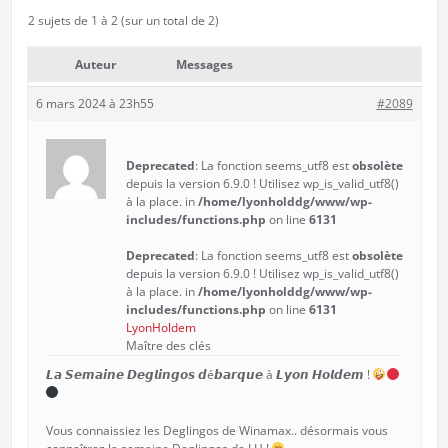
2 sujets de 1 à 2 (sur un total de 2)
Auteur
Messages
6 mars 2024 à 23h55
#2089
Deprecated
: La fonction seems_utf8 est
obsolète
depuis la version 6.9.0 ! Utilisez wp_is_valid_utf8()
à la place. in
/home/lyonholddg/www/wp-
includes/functions.php
on line
6131
Deprecated
: La fonction seems_utf8 est
obsolète
depuis la version 6.9.0 ! Utilisez wp_is_valid_utf8()
à la place. in
/home/lyonholddg/www/wp-
includes/functions.php
on line
6131
LyonHoldem
Maître des clés
𝙇𝙖 𝙎𝙚𝙢𝙖𝙞𝙣𝙚 𝘿𝙚𝙜𝙡𝙞𝙣𝙜𝙤𝙨 𝙙é𝙗𝙖𝙧𝙦𝙪𝙚 à 𝙇𝙮𝙤𝙣 𝙃𝙤𝙡𝙙𝙚𝙢 !
Vous connaissiez les Deglingos de Winamax.. désormais vous