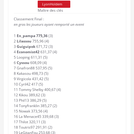
LyonHoldem
Maître des clés
Classement Final :
en gras les joueurs ayant remporté un event
1
En_pampa 775,36
(3)
2
Lilassou
755,96 (4)
3
Guiguipok
671,72 (3)
4
Economist42
631,37 (4)
5 Looping 611,31 (5)
6
Cyssou
608,09 (4)
7 Gnafron88 537,95 (5)
8 Kakasou 498,73 (5)
9 Virgicola 431,42 (5)
10 Cyril42 417 (5)
11 Tommy Shelby 400,67 (4)
12 Kikou 389,62 (3)
13 Phil13 386,29 (5)
14 Tonyfranklin 385,27 (2)
15 Nowak 373,56 (4)
16 La Menace45 339,68 (3)
17 Thilot 320,11 (3)
18 Toutris97 291,91 (2)
19 LeGitanFou 253,68 (3)