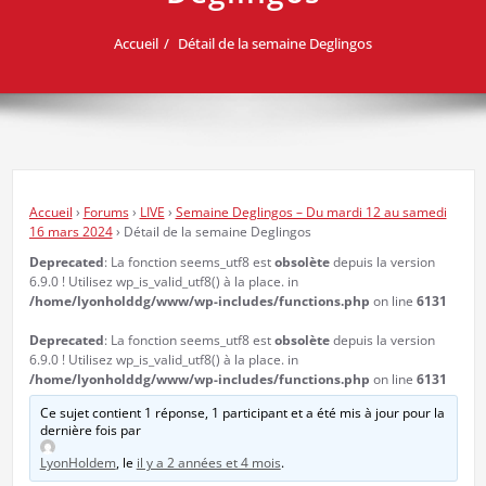
Accueil
Détail de la semaine Deglingos
Accueil
›
Forums
›
LIVE
›
Semaine Deglingos – Du mardi 12 au samedi
16 mars 2024
›
Détail de la semaine Deglingos
Deprecated
: La fonction seems_utf8 est
obsolète
depuis la version
6.9.0 ! Utilisez wp_is_valid_utf8() à la place. in
/home/lyonholddg/www/wp-includes/functions.php
on line
6131
Deprecated
: La fonction seems_utf8 est
obsolète
depuis la version
6.9.0 ! Utilisez wp_is_valid_utf8() à la place. in
/home/lyonholddg/www/wp-includes/functions.php
on line
6131
Ce sujet contient 1 réponse, 1 participant et a été mis à jour pour la
dernière fois par
LyonHoldem
, le
il y a 2 années et 4 mois
.