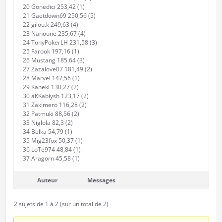
20 Gonedici 253,42 (1)
21 Gaetdown69 250,56 (5)
22 gilou.k 249,63 (4)
23 Nanoune 235,67 (4)
24 TonyPokerLH 231,58 (3)
25 Farook 197,16 (1)
26 Mustang 185,64 (3)
27 Zazalove07 181,49 (2)
28 Marvel 147,56 (1)
29 Kaneki 130,27 (2)
30 aKKabiysh 123,17 (2)
31 Zakimero 116,28 (2)
32 Patmuki 88,56 (2)
33 Niglola 82,3 (2)
34 Belka 54,79 (1)
35 Mig23fox 50,37 (1)
36 LoTe974 48,84 (1)
37 Aragorn 45,58 (1)
Auteur
Messages
2 sujets de 1 à 2 (sur un total de 2)