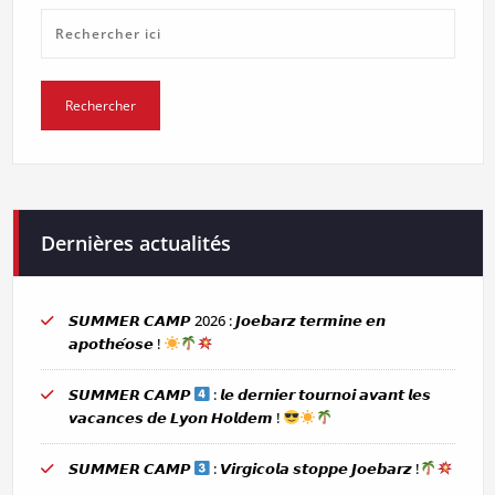
Dernières actualités
𝙎𝙐𝙈𝙈𝙀𝙍 𝘾𝘼𝙈𝙋 2026 : 𝙅𝙤𝙚𝙗𝙖𝙧𝙯 𝙩𝙚𝙧𝙢𝙞𝙣𝙚 𝙚𝙣
𝙖𝙥𝙤𝙩𝙝𝙚́𝙤𝙨𝙚 !
𝙎𝙐𝙈𝙈𝙀𝙍 𝘾𝘼𝙈𝙋
: 𝙡𝙚 𝙙𝙚𝙧𝙣𝙞𝙚𝙧 𝙩𝙤𝙪𝙧𝙣𝙤𝙞 𝙖𝙫𝙖𝙣𝙩 𝙡𝙚𝙨
𝙫𝙖𝙘𝙖𝙣𝙘𝙚𝙨 𝙙𝙚 𝙇𝙮𝙤𝙣 𝙃𝙤𝙡𝙙𝙚𝙢 !
𝙎𝙐𝙈𝙈𝙀𝙍 𝘾𝘼𝙈𝙋
: 𝙑𝙞𝙧𝙜𝙞𝙘𝙤𝙡𝙖 𝙨𝙩𝙤𝙥𝙥𝙚 𝙅𝙤𝙚𝙗𝙖𝙧𝙯 !