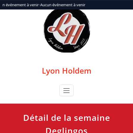
Aller
un événement à venir
•
Aucun événement à venir
au
contenu
Lyon Holdem
Détail de la semaine
Deglingos