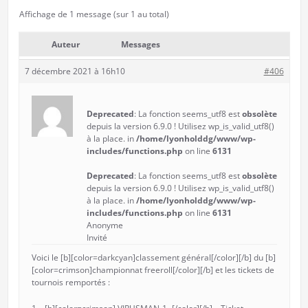
Affichage de 1 message (sur 1 au total)
Auteur
Messages
7 décembre 2021 à 16h10
#406
Deprecated
: La fonction seems_utf8 est
obsolète
depuis la version 6.9.0 ! Utilisez wp_is_valid_utf8()
à la place. in
/home/lyonholddg/www/wp-
includes/functions.php
on line
6131
Deprecated
: La fonction seems_utf8 est
obsolète
depuis la version 6.9.0 ! Utilisez wp_is_valid_utf8()
à la place. in
/home/lyonholddg/www/wp-
includes/functions.php
on line
6131
Anonyme
Invité
Voici le [b][color=darkcyan]classement général[/color][/b] du [b]
[color=crimson]championnat freeroll[/color][/b] et les tickets de
tournois remportés :