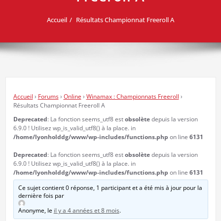
Accueil
Résultats Championnat Freeroll A
Accueil
›
Forums
›
Online
›
Winamax : Championnats Freeroll
›
Résultats Championnat Freeroll A
Deprecated
: La fonction seems_utf8 est
obsolète
depuis la version
6.9.0 ! Utilisez wp_is_valid_utf8() à la place. in
/home/lyonholddg/www/wp-includes/functions.php
on line
6131
Deprecated
: La fonction seems_utf8 est
obsolète
depuis la version
6.9.0 ! Utilisez wp_is_valid_utf8() à la place. in
/home/lyonholddg/www/wp-includes/functions.php
on line
6131
Ce sujet contient 0 réponse, 1 participant et a été mis à jour pour la
dernière fois par
Anonyme
, le
il y a 4 années et 8 mois
.