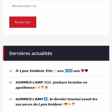
Dernières actualités
𝙇𝙮𝙤𝙣 ҉ 𝙃𝙤𝙡𝙙𝙚𝙢 ҉ 𝙛ê𝙩𝙚 ҉ 𝙨𝙚𝙨 ҉
𝙖𝙣𝙨
𝙎𝙐𝙈𝙈𝙀𝙍 𝘾𝘼𝙈𝙋 2026 : 𝙅𝙤𝙚𝙗𝙖𝙧𝙯 𝙩𝙚𝙧𝙢𝙞𝙣𝙚 𝙚𝙣
𝙖𝙥𝙤𝙩𝙝𝙚́𝙤𝙨𝙚 !
𝙎𝙐𝙈𝙈𝙀𝙍 𝘾𝘼𝙈𝙋
: 𝙡𝙚 𝙙𝙚𝙧𝙣𝙞𝙚𝙧 𝙩𝙤𝙪𝙧𝙣𝙤𝙞 𝙖𝙫𝙖𝙣𝙩 𝙡𝙚𝙨
𝙫𝙖𝙘𝙖𝙣𝙘𝙚𝙨 𝙙𝙚 𝙇𝙮𝙤𝙣 𝙃𝙤𝙡𝙙𝙚𝙢 !