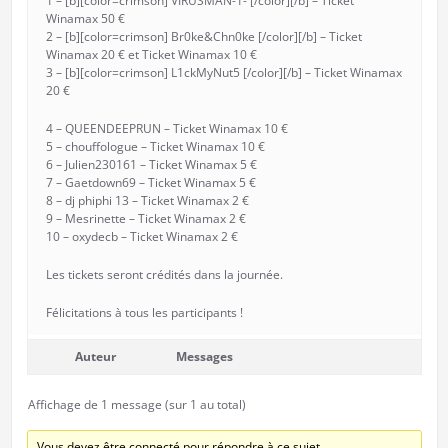
1 – [b][color=crimson] VIRUSMAN-1- [/color][/b] – Ticket
Winamax 50 €
2 – [b][color=crimson] Br0ke&Chn0ke [/color][/b] – Ticket
Winamax 20 € et Ticket Winamax 10 €
3 – [b][color=crimson] L1ckMyNut5 [/color][/b] – Ticket Winamax
20 €
4 – QUEENDEEPRUN – Ticket Winamax 10 €
5 – chouffologue – Ticket Winamax 10 €
6 – Julien230161 – Ticket Winamax 5 €
7 – Gaetdown69 – Ticket Winamax 5 €
8 – dj phiphi 13 – Ticket Winamax 2 €
9 – Mesrinette – Ticket Winamax 2 €
10 – oxydecb – Ticket Winamax 2 €
Les tickets seront crédités dans la journée.
Félicitations à tous les participants !
Auteur
Messages
Affichage de 1 message (sur 1 au total)
Vous devez être connecté pour répondre à ce sujet.