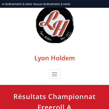
Aller
un événement à venir
•
Aucun événement à venir
au
contenu
Lyon Holdem
Résultats Championnat
Freeroll A