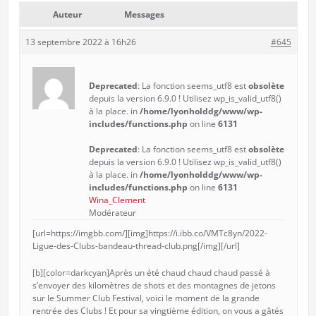
Auteur
Messages
13 septembre 2022 à 16h26
#645
Deprecated
: La fonction seems_utf8 est
obsolète
depuis la version 6.9.0 ! Utilisez wp_is_valid_utf8()
à la place. in
/home/lyonholddg/www/wp-
includes/functions.php
on line
6131
Deprecated
: La fonction seems_utf8 est
obsolète
depuis la version 6.9.0 ! Utilisez wp_is_valid_utf8()
à la place. in
/home/lyonholddg/www/wp-
includes/functions.php
on line
6131
Wina_Clement
Modérateur
[url=https://imgbb.com/][img]https://i.ibb.co/VMTc8yn/2022-
Ligue-des-Clubs-bandeau-thread-club.png[/img][/url]
[b][color=darkcyan]Après un été chaud chaud chaud passé à
s’envoyer des kilomètres de shots et des montagnes de jetons
sur le Summer Club Festival, voici le moment de la grande
rentrée des Clubs ! Et pour sa vingtième édition, on vous a gâtés