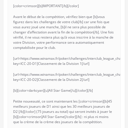
[color=crimson][b]IMPORTANT[/b][/color]
Avant le début de la compétition, vérifiez bien que [b]vous
figurez dans les challenges de votre club[/b] car une fois que
vous aurez joué une manche, [b]il ne sera plus possible de
changer d’affectation avant la fin de la compétition[/b]. Une fois
vérifié, il ne vous restera plus qu’à vous inscrire à la manche de
votre Division, votre performance sera automatiquement
comptabilisée pour le club.
[url=https://www.winamax.fr/poker/challenges/interclub_league_challen
key=ICC-20-D1]Classement de la Division 1[/url]
[url=https://www.winamax.fr/poker/challenges/interclub_league_challen
key=ICC-20-D2]Classement de la Division 2[/url]
[b][color=darkcyan][u]All Star Game[/u][/color][/b]
Petite nouveauté, ce sont maintenant les [color=crimson][b]45
meilleurs joueurs de D1 ainsi que les 30 meilleurs joueurs de
D2 [/b][/color] (75 joueurs au total) qui seront invités à jouer le
[b][color=crimson]All Star Game[/color][/b] : ni plus ni moins
que la crème de la crème des joueurs de la compétition.