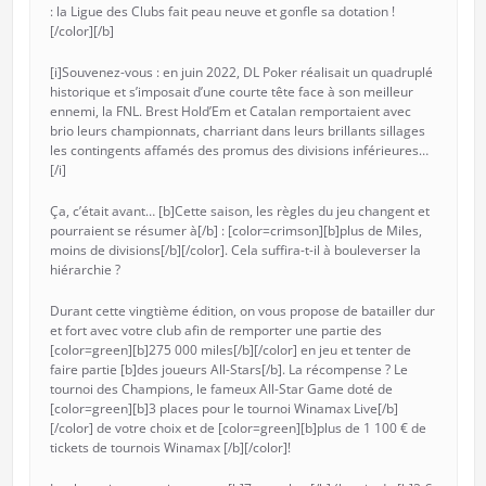
: la Ligue des Clubs fait peau neuve et gonfle sa dotation !
[/color][/b]
[i]Souvenez-vous : en juin 2022, DL Poker réalisait un quadruplé
historique et s’imposait d’une courte tête face à son meilleur
ennemi, la FNL. Brest Hold’Em et Catalan remportaient avec
brio leurs championnats, charriant dans leurs brillants sillages
les contingents affamés des promus des divisions inférieures…
[/i]
Ça, c’était avant… [b]Cette saison, les règles du jeu changent et
pourraient se résumer à[/b] : [color=crimson][b]plus de Miles,
moins de divisions[/b][/color]. Cela suffira-t-il à bouleverser la
hiérarchie ?
Durant cette vingtième édition, on vous propose de batailler dur
et fort avec votre club afin de remporter une partie des
[color=green][b]275 000 miles[/b][/color] en jeu et tenter de
faire partie [b]des joueurs All-Stars[/b]. La récompense ? Le
tournoi des Champions, le fameux All-Star Game doté de
[color=green][b]3 places pour le tournoi Winamax Live[/b]
[/color] de votre choix et de [color=green][b]plus de 1 100 € de
tickets de tournois Winamax [/b][/color]!