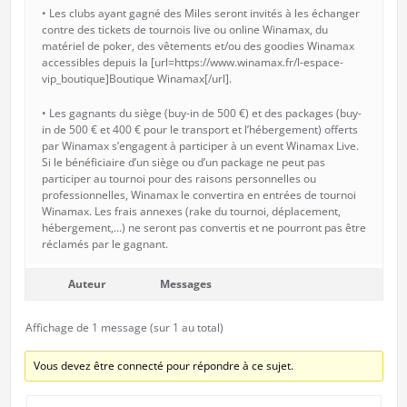
• Les clubs ayant gagné des Miles seront invités à les échanger
contre des tickets de tournois live ou online Winamax, du
matériel de poker, des vêtements et/ou des goodies Winamax
accessibles depuis la [url=https://www.winamax.fr/l-espace-
vip_boutique]Boutique Winamax[/url].
• Les gagnants du siège (buy-in de 500 €) et des packages (buy-
in de 500 € et 400 € pour le transport et l’hébergement) offerts
par Winamax s’engagent à participer à un event Winamax Live.
Si le bénéficiaire d’un siège ou d’un package ne peut pas
participer au tournoi pour des raisons personnelles ou
professionnelles, Winamax le convertira en entrées de tournoi
Winamax. Les frais annexes (rake du tournoi, déplacement,
hébergement,…) ne seront pas convertis et ne pourront pas être
réclamés par le gagnant.
Auteur
Messages
Affichage de 1 message (sur 1 au total)
Vous devez être connecté pour répondre à ce sujet.