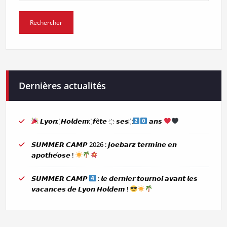
Dernières actualités
𝙇𝙮𝙤𝙣 ҉ 𝙃𝙤𝙡𝙙𝙚𝙢 ҉ 𝙛ê𝙩𝙚 ҉ 𝙨𝙚𝙨 ҉
𝙖𝙣𝙨
𝙎𝙐𝙈𝙈𝙀𝙍 𝘾𝘼𝙈𝙋 2026 : 𝙅𝙤𝙚𝙗𝙖𝙧𝙯 𝙩𝙚𝙧𝙢𝙞𝙣𝙚 𝙚𝙣
𝙖𝙥𝙤𝙩𝙝𝙚́𝙤𝙨𝙚 !
𝙎𝙐𝙈𝙈𝙀𝙍 𝘾𝘼𝙈𝙋
: 𝙡𝙚 𝙙𝙚𝙧𝙣𝙞𝙚𝙧 𝙩𝙤𝙪𝙧𝙣𝙤𝙞 𝙖𝙫𝙖𝙣𝙩 𝙡𝙚𝙨
𝙫𝙖𝙘𝙖𝙣𝙘𝙚𝙨 𝙙𝙚 𝙇𝙮𝙤𝙣 𝙃𝙤𝙡𝙙𝙚𝙢 !