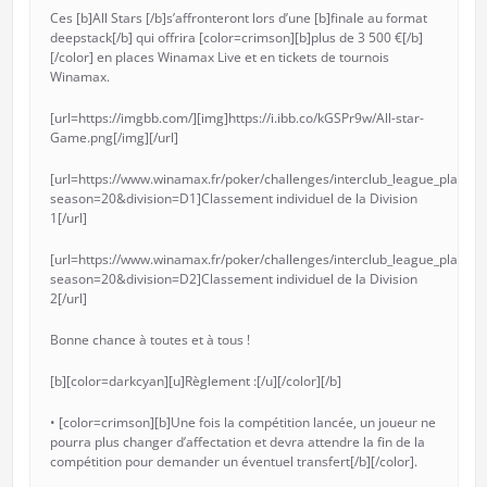
Ces [b]All Stars [/b]s’affronteront lors d’une [b]finale au format
deepstack[/b] qui offrira [color=crimson][b]plus de 3 500 €[/b]
[/color] en places Winamax Live et en tickets de tournois
Winamax.
[url=https://imgbb.com/][img]https://i.ibb.co/kGSPr9w/All-star-
Game.png[/img][/url]
[url=https://www.winamax.fr/poker/challenges/interclub_league_players
season=20&division=D1]Classement individuel de la Division
1[/url]
[url=https://www.winamax.fr/poker/challenges/interclub_league_players
season=20&division=D2]Classement individuel de la Division
2[/url]
Bonne chance à toutes et à tous !
[b][color=darkcyan][u]Règlement :[/u][/color][/b]
• [color=crimson][b]Une fois la compétition lancée, un joueur ne
pourra plus changer d’affectation et devra attendre la fin de la
compétition pour demander un éventuel transfert[/b][/color].