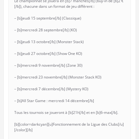
Le championnat se jouera en [b]7 manches[/b] (buy-in de [b]2 €
[/b]), chacune dans un format de jeu différent :
– [b]jeudi 15 septembre[/b] (Classique)
– [b]mercredi 28 septembre[/b] (KO)
– [b]jeudi 13 octobre[/b] (Monster Stack)
– [b]jeudi 27 octobre[/b] (Show One KO)
– [b]mercredi 9 novembre[/b] (Zone 30)
– [b]mercredi 23 novembre[/b] (Monster Stack KO)
– [b]mercredi 7 décembre[/b] (Mystery KO)
– [b]All Star Game : mercredi 14 décembre[/b]
Tous les tournois se joueront à [b]21h[/b] et en [b]6-max[/b].
[b][color=darkcyan][u]Fonctionnement de la Ligue des Clubs[/u]
[/color][/b]