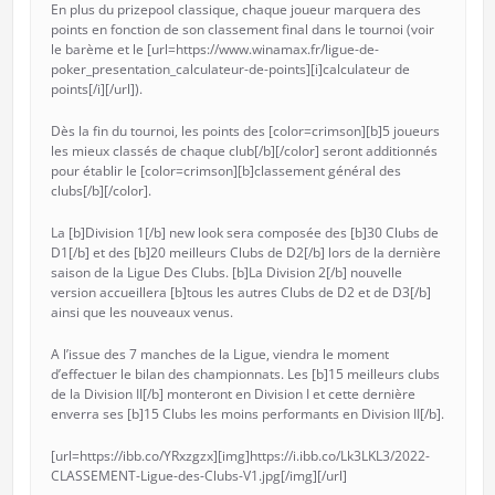
En plus du prizepool classique, chaque joueur marquera des
points en fonction de son classement final dans le tournoi (voir
le barème et le [url=https://www.winamax.fr/ligue-de-
poker_presentation_calculateur-de-points][i]calculateur de
points[/i][/url]).
Dès la fin du tournoi, les points des [color=crimson][b]5 joueurs
les mieux classés de chaque club[/b][/color] seront additionnés
pour établir le [color=crimson][b]classement général des
clubs[/b][/color].
La [b]Division 1[/b] new look sera composée des [b]30 Clubs de
D1[/b] et des [b]20 meilleurs Clubs de D2[/b] lors de la dernière
saison de la Ligue Des Clubs. [b]La Division 2[/b] nouvelle
version accueillera [b]tous les autres Clubs de D2 et de D3[/b]
ainsi que les nouveaux venus.
A l’issue des 7 manches de la Ligue, viendra le moment
d’effectuer le bilan des championnats. Les [b]15 meilleurs clubs
de la Division II[/b] monteront en Division I et cette dernière
enverra ses [b]15 Clubs les moins performants en Division II[/b].
[url=https://ibb.co/YRxzgzx][img]https://i.ibb.co/Lk3LKL3/2022-
CLASSEMENT-Ligue-des-Clubs-V1.jpg[/img][/url]