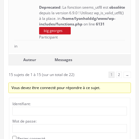
Deprecated
: La fonction seems_utf8 est
obsolète
depuis la version 6.9.0 ! Utilisez wp_is_valid_utf8()
à la place. in
/home/lyonholddg/www/wp-
includes/functions.php
on line
6131
big georges
Participant
in
Auteur
Messages
15 sujets de 1 à 15 (sur un total de 22)
1
2
→
Vous devez être connecté pour répondre à ce sujet.
Identifiant:
Mot de passe:
Rester connecté