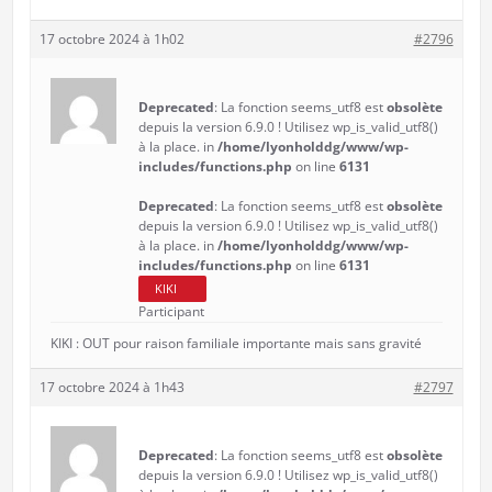
17 octobre 2024 à 1h02
#2796
Deprecated
: La fonction seems_utf8 est
obsolète
depuis la version 6.9.0 ! Utilisez wp_is_valid_utf8()
à la place. in
/home/lyonholddg/www/wp-
includes/functions.php
on line
6131
Deprecated
: La fonction seems_utf8 est
obsolète
depuis la version 6.9.0 ! Utilisez wp_is_valid_utf8()
à la place. in
/home/lyonholddg/www/wp-
includes/functions.php
on line
6131
KIKI
Participant
KIKI : OUT pour raison familiale importante mais sans gravité
17 octobre 2024 à 1h43
#2797
Deprecated
: La fonction seems_utf8 est
obsolète
depuis la version 6.9.0 ! Utilisez wp_is_valid_utf8()