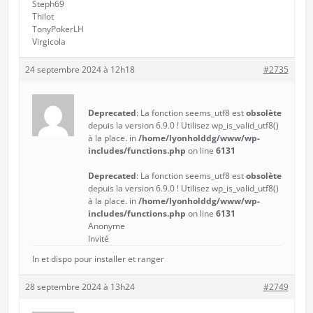
Steph69
Thilot
TonyPokerLH
Virgicola
24 septembre 2024 à 12h18
#2735
Deprecated
: La fonction seems_utf8 est
obsolète
depuis la version 6.9.0 ! Utilisez wp_is_valid_utf8()
à la place. in
/home/lyonholddg/www/wp-
includes/functions.php
on line
6131
Deprecated
: La fonction seems_utf8 est
obsolète
depuis la version 6.9.0 ! Utilisez wp_is_valid_utf8()
à la place. in
/home/lyonholddg/www/wp-
includes/functions.php
on line
6131
Anonyme
Invité
In et dispo pour installer et ranger
28 septembre 2024 à 13h24
#2749