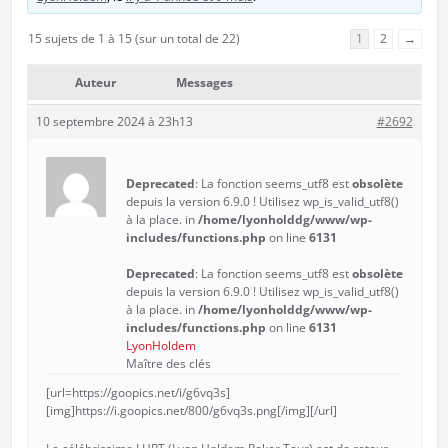
15 sujets de 1 à 15 (sur un total de 22)
1
2
→
Auteur
Messages
10 septembre 2024 à 23h13
#2692
Deprecated
: La fonction seems_utf8 est
obsolète
depuis la version 6.9.0 ! Utilisez wp_is_valid_utf8()
à la place. in
/home/lyonholddg/www/wp-
includes/functions.php
on line
6131
Deprecated
: La fonction seems_utf8 est
obsolète
depuis la version 6.9.0 ! Utilisez wp_is_valid_utf8()
à la place. in
/home/lyonholddg/www/wp-
includes/functions.php
on line
6131
LyonHoldem
Maître des clés
[url=https://goopics.net/i/g6vq3s]
[img]https://i.goopics.net/800/g6vq3s.png[/img][/url]