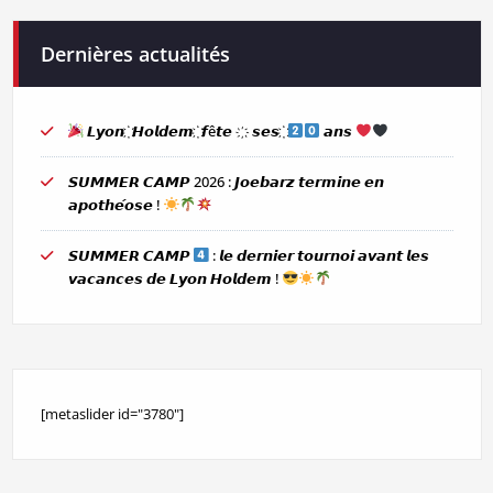
Dernières actualités
𝙇𝙮𝙤𝙣 ҉ 𝙃𝙤𝙡𝙙𝙚𝙢 ҉ 𝙛ê𝙩𝙚 ҉ 𝙨𝙚𝙨 ҉
𝙖𝙣𝙨
𝙎𝙐𝙈𝙈𝙀𝙍 𝘾𝘼𝙈𝙋 2026 : 𝙅𝙤𝙚𝙗𝙖𝙧𝙯 𝙩𝙚𝙧𝙢𝙞𝙣𝙚 𝙚𝙣
𝙖𝙥𝙤𝙩𝙝𝙚́𝙤𝙨𝙚 !
𝙎𝙐𝙈𝙈𝙀𝙍 𝘾𝘼𝙈𝙋
: 𝙡𝙚 𝙙𝙚𝙧𝙣𝙞𝙚𝙧 𝙩𝙤𝙪𝙧𝙣𝙤𝙞 𝙖𝙫𝙖𝙣𝙩 𝙡𝙚𝙨
𝙫𝙖𝙘𝙖𝙣𝙘𝙚𝙨 𝙙𝙚 𝙇𝙮𝙤𝙣 𝙃𝙤𝙡𝙙𝙚𝙢 !
[metaslider id="3780"]