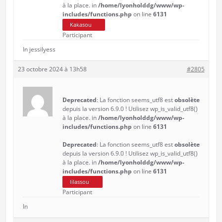
à la place. in
/home/lyonholddg/www/wp-
includes/functions.php
on line
6131
Kakasou
Participant
In jessilyess
23 octobre 2024 à 13h58
#2805
Deprecated
: La fonction seems_utf8 est
obsolète
depuis la version 6.9.0 ! Utilisez wp_is_valid_utf8()
à la place. in
/home/lyonholddg/www/wp-
includes/functions.php
on line
6131
Deprecated
: La fonction seems_utf8 est
obsolète
depuis la version 6.9.0 ! Utilisez wp_is_valid_utf8()
à la place. in
/home/lyonholddg/www/wp-
includes/functions.php
on line
6131
lilassou
Participant
In