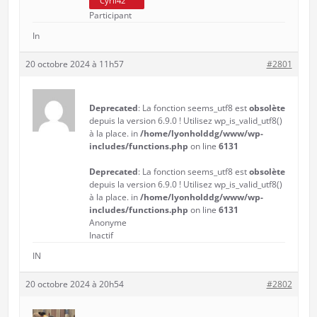
Cyril42
Participant
In
20 octobre 2024 à 11h57
#2801
Deprecated
: La fonction seems_utf8 est
obsolète
depuis la version 6.9.0 ! Utilisez wp_is_valid_utf8()
à la place. in
/home/lyonholddg/www/wp-
includes/functions.php
on line
6131
Deprecated
: La fonction seems_utf8 est
obsolète
depuis la version 6.9.0 ! Utilisez wp_is_valid_utf8()
à la place. in
/home/lyonholddg/www/wp-
includes/functions.php
on line
6131
Anonyme
Inactif
IN
20 octobre 2024 à 20h54
#2802