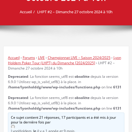
Accueil
LHPT #2 – Dimanche 27 octobre 2024 à 10h
Accueil
›
Forums
›
LIVE
›
Championnat LIVE – Saison 2024/2025
›
Lyon
Holdem Poker Tour (LHPT) du Dimanche [2024/2025]
›
LHPT #2 –
Dimanche 27 octobre 2024 à 10h
Deprecated
: La fonction seems_utf8 est
obsolète
depuis la version
6.9.0 ! Utilisez wp_is_valid_utf8() à la place. in
/home/lyonholddg/www/wp-includes/functions.php
on line
6131
Deprecated
: La fonction seems_utf8 est
obsolète
depuis la version
6.9.0 ! Utilisez wp_is_valid_utf8() à la place. in
/home/lyonholddg/www/wp-includes/functions.php
on line
6131
Ce sujet contient 21 réponses, 17 participants et a été mis à jour
pour la dernière fois par
LyonHoldem
, le
il y a 1 année et 9 mois
.