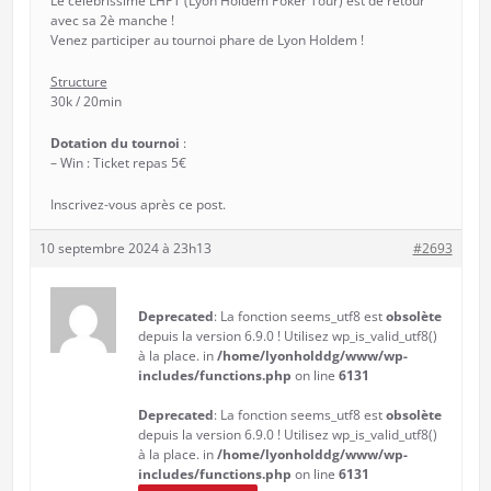
Le célébrissime LHPT (Lyon Holdem Poker Tour) est de retour
avec sa 2è manche !
Venez participer au tournoi phare de Lyon Holdem !
Structure
30k / 20min
Dotation du tournoi
:
– Win : Ticket repas 5€
Inscrivez-vous après ce post.
10 septembre 2024 à 23h13
#2693
Deprecated
: La fonction seems_utf8 est
obsolète
depuis la version 6.9.0 ! Utilisez wp_is_valid_utf8()
à la place. in
/home/lyonholddg/www/wp-
includes/functions.php
on line
6131
Deprecated
: La fonction seems_utf8 est
obsolète
depuis la version 6.9.0 ! Utilisez wp_is_valid_utf8()
à la place. in
/home/lyonholddg/www/wp-
includes/functions.php
on line
6131