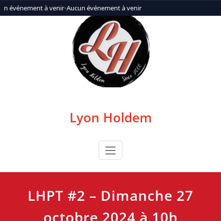
Aller
un événement à venir
•
Aucun événement à venir
au
contenu
Lyon Holdem
LHPT #2 – Dimanche 27
octobre 2024 à 10h