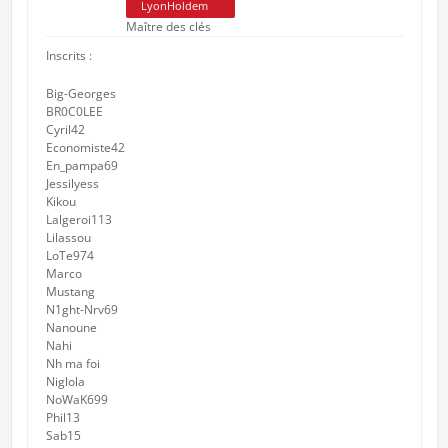
LyonHoldem
Maître des clés
Inscrits :
Big-Georges
BR0C0LEE
Cyril42
Economiste42
En_pampa69
Jessilyess
Kikou
Lalgeroi113
Lilassou
LoTe974
Marco
Mustang
N1ght-Nrv69
Nanoune
Nahi
Nh ma foi
Niglola
NoWaK699
Phil13
Sab15