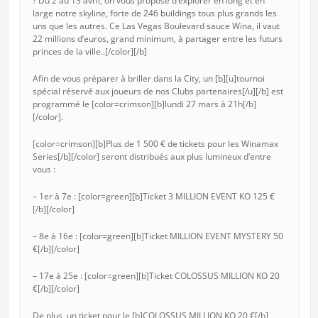
? Du 2 au 13 avril, on vous propose d’explorer en long et en
large notre skyline, forte de 246 buildings tous plus grands les
uns que les autres. Ce Las Vegas Boulevard sauce Wina, il vaut
22 millions d’euros, grand minimum, à partager entre les futurs
princes de la ville..[/color][/b]
Afin de vous préparer à briller dans la City, un [b][u]tournoi
spécial réservé aux joueurs de nos Clubs partenaires[/u][/b] est
programmé le [color=crimson][b]lundi 27 mars à 21h[/b]
[/color].
[color=crimson][b]Plus de 1 500 € de tickets pour les Winamax
Series[/b][/color] seront distribués aux plus lumineux d’entre
vous :
– 1er à 7e : [color=green][b]Ticket 3 MILLION EVENT KO 125 €
[/b][/color]
– 8e à 16e : [color=green][b]Ticket MILLION EVENT MYSTERY 50
€[/b][/color]
– 17e à 25e : [color=green][b]Ticket COLOSSUS MILLION KO 20
€[/b][/color]
De plus, un ticket pour le [b]COLOSSUS MILLION KO 20 €[/b]