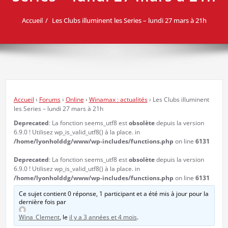
Accueil
Les Clubs illuminent les Series – lundi 27 mars à 21h
Accueil
›
Forums
›
Online
›
Winamax : actualités
›
Les Clubs illuminent
les Series – lundi 27 mars à 21h
Deprecated
: La fonction seems_utf8 est
obsolète
depuis la version
6.9.0 ! Utilisez wp_is_valid_utf8() à la place. in
/home/lyonholddg/www/wp-includes/functions.php
on line
6131
Deprecated
: La fonction seems_utf8 est
obsolète
depuis la version
6.9.0 ! Utilisez wp_is_valid_utf8() à la place. in
/home/lyonholddg/www/wp-includes/functions.php
on line
6131
Ce sujet contient 0 réponse, 1 participant et a été mis à jour pour la
dernière fois par
Wina_Clement
, le
il y a 3 années et 4 mois
.