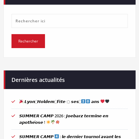
Dernières actualités
𝙇𝙮𝙤𝙣 ҉ 𝙃𝙤𝙡𝙙𝙚𝙢 ҉ 𝙛ê𝙩𝙚 ҉ 𝙨𝙚𝙨 ҉
𝙖𝙣𝙨
𝙎𝙐𝙈𝙈𝙀𝙍 𝘾𝘼𝙈𝙋 2026 : 𝙅𝙤𝙚𝙗𝙖𝙧𝙯 𝙩𝙚𝙧𝙢𝙞𝙣𝙚 𝙚𝙣
𝙖𝙥𝙤𝙩𝙝𝙚́𝙤𝙨𝙚 !
𝙎𝙐𝙈𝙈𝙀𝙍 𝘾𝘼𝙈𝙋
: 𝙡𝙚 𝙙𝙚𝙧𝙣𝙞𝙚𝙧 𝙩𝙤𝙪𝙧𝙣𝙤𝙞 𝙖𝙫𝙖𝙣𝙩 𝙡𝙚𝙨