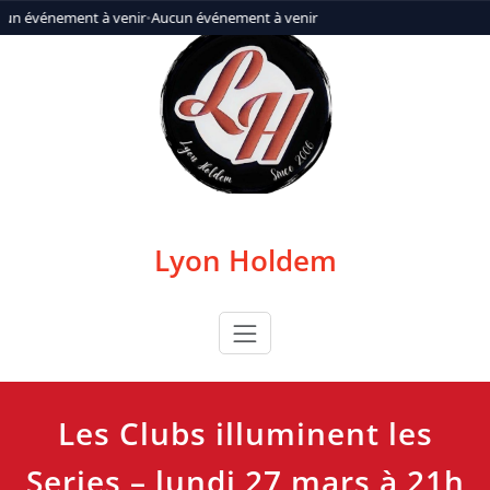
Aller
un événement à venir
•
Aucun événement à venir
au
contenu
Lyon Holdem
Les Clubs illuminent les
Series – lundi 27 mars à 21h