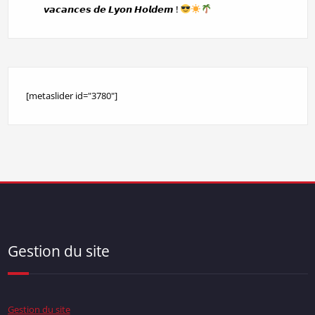
𝙫𝙖𝙘𝙖𝙣𝙘𝙚𝙨 𝙙𝙚 𝙇𝙮𝙤𝙣 𝙃𝙤𝙡𝙙𝙚𝙢 !
[metaslider id="3780"]
Gestion du site
Gestion du site