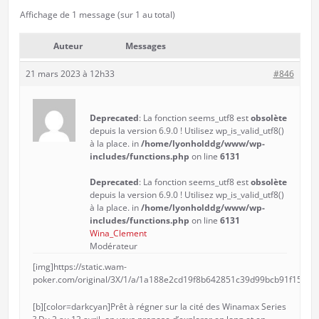
Affichage de 1 message (sur 1 au total)
Auteur
Messages
21 mars 2023 à 12h33
#846
Deprecated
: La fonction seems_utf8 est
obsolète
depuis la version 6.9.0 ! Utilisez wp_is_valid_utf8()
à la place. in
/home/lyonholddg/www/wp-
includes/functions.php
on line
6131
Deprecated
: La fonction seems_utf8 est
obsolète
depuis la version 6.9.0 ! Utilisez wp_is_valid_utf8()
à la place. in
/home/lyonholddg/www/wp-
includes/functions.php
on line
6131
Wina_Clement
Modérateur
[img]https://static.wam-
poker.com/original/3X/1/a/1a188e2cd19f8b642851c39d99bcb91f15421e
[b][color=darkcyan]Prêt à régner sur la cité des Winamax Series