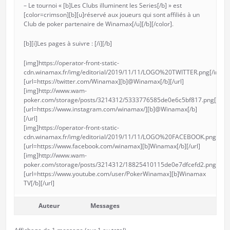
– Le tournoi « [b]Les Clubs illuminent les Series[/b] » est
[color=crimson][b][u]réservé aux joueurs qui sont affiliés à un
Club de poker partenaire de Winamax[/u][/b][/color].
[b][i]Les pages à suivre : [/i][/b]
[img]https://operator-front-static-
cdn.winamax.fr/img/editorial/2019/11/11/LOGO%20TWITTER.png[/img]
[url=https://twitter.com/Winamax][b]@Winamax[/b][/url]
[img]http://www.wam-
poker.com/storage/posts/3214312/5333776585de0e6c5bf817.png[/img
[url=https://www.instagram.com/winamax/][b]@Winamax[/b]
[/url]
[img]https://operator-front-static-
cdn.winamax.fr/img/editorial/2019/11/11/LOGO%20FACEBOOK.png[/img
[url=https://www.facebook.com/winamax][b]Winamax[/b][/url]
[img]http://www.wam-
poker.com/storage/posts/3214312/18825410115de0e7dfcefd2.png[/img
[url=https://www.youtube.com/user/PokerWinamax][b]Winamax
TV[/b][/url]
Auteur
Messages