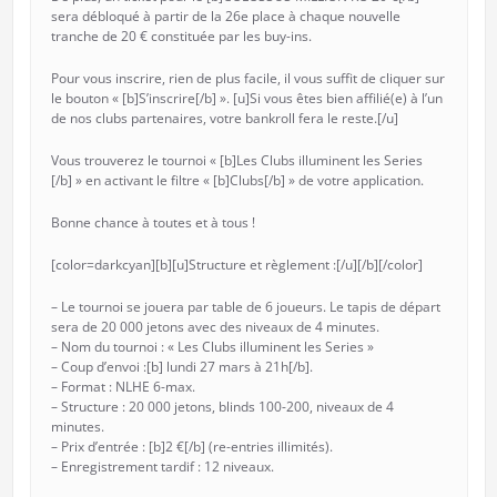
sera débloqué à partir de la 26e place à chaque nouvelle
tranche de 20 € constituée par les buy-ins.
Pour vous inscrire, rien de plus facile, il vous suffit de cliquer sur
le bouton « [b]S’inscrire[/b] ». [u]Si vous êtes bien affilié(e) à l’un
de nos clubs partenaires, votre bankroll fera le reste.[/u]
Vous trouverez le tournoi « [b]Les Clubs illuminent les Series
[/b] » en activant le filtre « [b]Clubs[/b] » de votre application.
Bonne chance à toutes et à tous !
[color=darkcyan][b][u]Structure et règlement :[/u][/b][/color]
– Le tournoi se jouera par table de 6 joueurs. Le tapis de départ
sera de 20 000 jetons avec des niveaux de 4 minutes.
– Nom du tournoi : « Les Clubs illuminent les Series »
– Coup d’envoi :[b] lundi 27 mars à 21h[/b].
– Format : NLHE 6-max.
– Structure : 20 000 jetons, blinds 100-200, niveaux de 4
minutes.
– Prix d’entrée : [b]2 €[/b] (re-entries illimités).
– Enregistrement tardif : 12 niveaux.