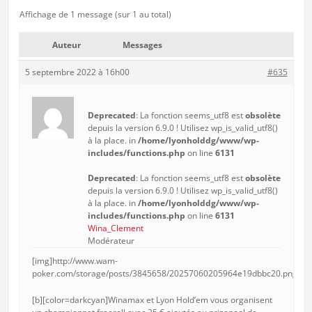
Affichage de 1 message (sur 1 au total)
Auteur
Messages
5 septembre 2022 à 16h00
#635
Deprecated
: La fonction seems_utf8 est
obsolète
depuis la version 6.9.0 ! Utilisez wp_is_valid_utf8()
à la place. in
/home/lyonholddg/www/wp-
includes/functions.php
on line
6131
Deprecated
: La fonction seems_utf8 est
obsolète
depuis la version 6.9.0 ! Utilisez wp_is_valid_utf8()
à la place. in
/home/lyonholddg/www/wp-
includes/functions.php
on line
6131
Wina_Clement
Modérateur
[img]http://www.wam-
poker.com/storage/posts/3845658/20257060205964e19dbbc20.png[/im
[b][color=darkcyan]Winamax et Lyon Hold’em vous organisent