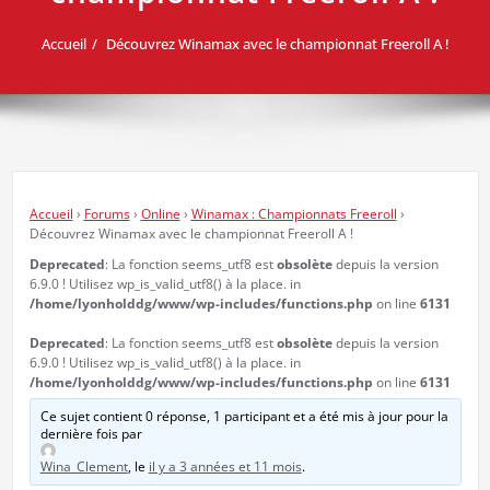
Accueil
Découvrez Winamax avec le championnat Freeroll A !
Accueil
›
Forums
›
Online
›
Winamax : Championnats Freeroll
›
Découvrez Winamax avec le championnat Freeroll A !
Deprecated
: La fonction seems_utf8 est
obsolète
depuis la version
6.9.0 ! Utilisez wp_is_valid_utf8() à la place. in
/home/lyonholddg/www/wp-includes/functions.php
on line
6131
Deprecated
: La fonction seems_utf8 est
obsolète
depuis la version
6.9.0 ! Utilisez wp_is_valid_utf8() à la place. in
/home/lyonholddg/www/wp-includes/functions.php
on line
6131
Ce sujet contient 0 réponse, 1 participant et a été mis à jour pour la
dernière fois par
Wina_Clement
, le
il y a 3 années et 11 mois
.