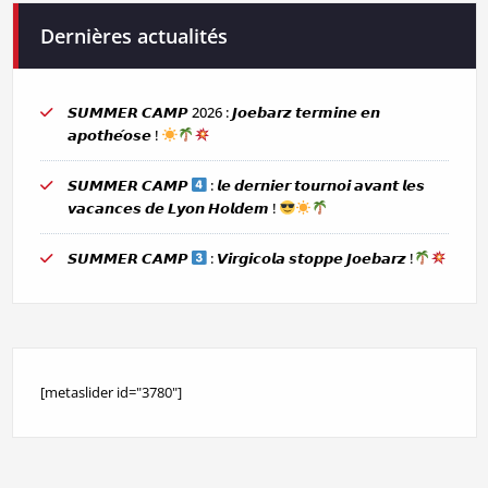
Dernières actualités
𝙎𝙐𝙈𝙈𝙀𝙍 𝘾𝘼𝙈𝙋 2026 : 𝙅𝙤𝙚𝙗𝙖𝙧𝙯 𝙩𝙚𝙧𝙢𝙞𝙣𝙚 𝙚𝙣
𝙖𝙥𝙤𝙩𝙝𝙚́𝙤𝙨𝙚 !
𝙎𝙐𝙈𝙈𝙀𝙍 𝘾𝘼𝙈𝙋
: 𝙡𝙚 𝙙𝙚𝙧𝙣𝙞𝙚𝙧 𝙩𝙤𝙪𝙧𝙣𝙤𝙞 𝙖𝙫𝙖𝙣𝙩 𝙡𝙚𝙨
𝙫𝙖𝙘𝙖𝙣𝙘𝙚𝙨 𝙙𝙚 𝙇𝙮𝙤𝙣 𝙃𝙤𝙡𝙙𝙚𝙢 !
𝙎𝙐𝙈𝙈𝙀𝙍 𝘾𝘼𝙈𝙋
: 𝙑𝙞𝙧𝙜𝙞𝙘𝙤𝙡𝙖 𝙨𝙩𝙤𝙥𝙥𝙚 𝙅𝙤𝙚𝙗𝙖𝙧𝙯 !
[metaslider id="3780"]