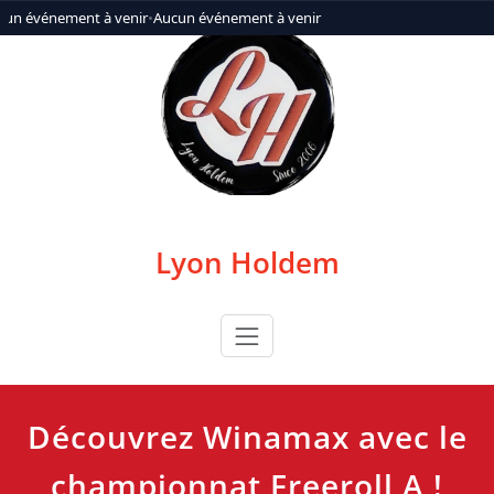
Aller
cun événement à venir
•
Aucun événement à venir
au
contenu
Lyon Holdem
Découvrez Winamax avec le
championnat Freeroll A !