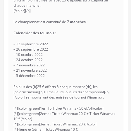
un championnat freeroll avec 25 € ajoutés au prizepool de
chaque manche !
[/color][/b]
Le championnat est constitué de
7 manches
:
Calendrier des tournois :
– 12 septembre 2022
– 26 septembre 2022
– 10 octobre 2022
– 24 octobre 2022
– 7 novembre 2022
– 21 novembre 2022
– 5 décembre 2022
En plus des [b]25 € offerts à chaque manche[/b], les
[color=crimson][b]10 meilleurs joueurs du championnat[/b]
[/color] remporteront des entrées de tournoi Winamax :
[*][color=green]1er : [b]Ticket Winamax 50 €[/b][/color]
[*][color=green]2ème : Ticket Winamax 20 € + Ticket Winamax
10 €[/color]
[*][color=green]3ème : Ticket Winamax 20 €[/color]
[*]4ème et 5ème : Ticket Winamax 10 €