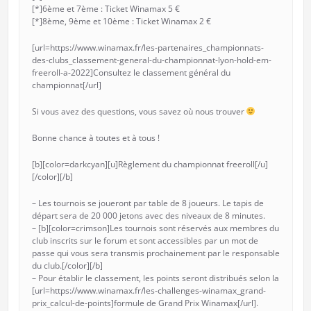
[*]6ème et 7ème : Ticket Winamax 5 €
[*]8ème, 9ème et 10ème : Ticket Winamax 2 €
[url=https://www.winamax.fr/les-partenaires_championnats-
des-clubs_classement-general-du-championnat-lyon-hold-em-
freeroll-a-2022]Consultez le classement général du
championnat[/url]
Si vous avez des questions, vous savez où nous trouver
Bonne chance à toutes et à tous !
[b][color=darkcyan][u]Règlement du championnat freeroll[/u]
[/color][/b]
– Les tournois se joueront par table de 8 joueurs. Le tapis de
départ sera de 20 000 jetons avec des niveaux de 8 minutes.
– [b][color=crimson]Les tournois sont réservés aux membres du
club inscrits sur le forum et sont accessibles par un mot de
passe qui vous sera transmis prochainement par le responsable
du club.[/color][/b]
– Pour établir le classement, les points seront distribués selon la
[url=https://www.winamax.fr/les-challenges-winamax_grand-
prix_calcul-de-points]formule de Grand Prix Winamax[/url].