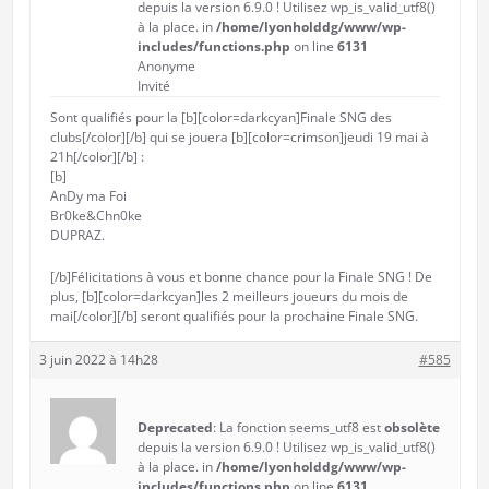
depuis la version 6.9.0 ! Utilisez wp_is_valid_utf8()
à la place. in
/home/lyonholddg/www/wp-
includes/functions.php
on line
6131
Anonyme
Invité
Sont qualifiés pour la [b][color=darkcyan]Finale SNG des
clubs[/color][/b] qui se jouera [b][color=crimson]jeudi 19 mai à
21h[/color][/b] :
[b]
AnDy ma Foi
Br0ke&Chn0ke
DUPRAZ.
[/b]Félicitations à vous et bonne chance pour la Finale SNG ! De
plus, [b][color=darkcyan]les 2 meilleurs joueurs du mois de
mai[/color][/b] seront qualifiés pour la prochaine Finale SNG.
3 juin 2022 à 14h28
#585
Deprecated
: La fonction seems_utf8 est
obsolète
depuis la version 6.9.0 ! Utilisez wp_is_valid_utf8()
à la place. in
/home/lyonholddg/www/wp-
includes/functions.php
on line
6131