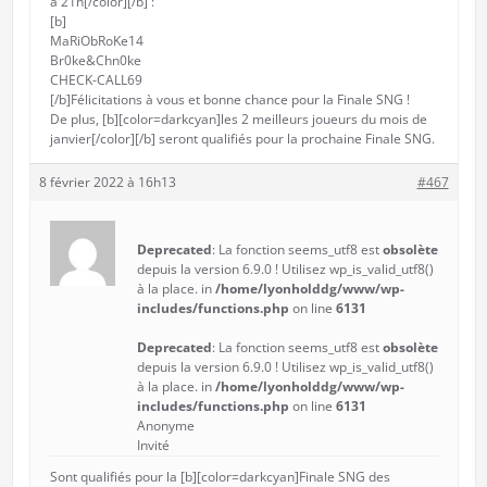
à 21h[/color][/b] :
[b]
MaRiObRoKe14
Br0ke&Chn0ke
CHECK-CALL69
[/b]Félicitations à vous et bonne chance pour la Finale SNG !
De plus, [b][color=darkcyan]les 2 meilleurs joueurs du mois de
janvier[/color][/b] seront qualifiés pour la prochaine Finale SNG.
8 février 2022 à 16h13
#467
Deprecated
: La fonction seems_utf8 est
obsolète
depuis la version 6.9.0 ! Utilisez wp_is_valid_utf8()
à la place. in
/home/lyonholddg/www/wp-
includes/functions.php
on line
6131
Deprecated
: La fonction seems_utf8 est
obsolète
depuis la version 6.9.0 ! Utilisez wp_is_valid_utf8()
à la place. in
/home/lyonholddg/www/wp-
includes/functions.php
on line
6131
Anonyme
Invité
Sont qualifiés pour la [b][color=darkcyan]Finale SNG des