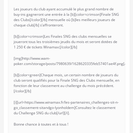
Les joueurs du club ayant accumulé le plus grand nombre de
buy-ins gagneront une entrée à la [b][color=crimson]Finale SNG
des Clubs[/color][/b] mensuelle où [b]les meilleurs joueurs de
chaque club[/b] s’affronteront.
[b][color=crimson]Les Finales SNG des clubs mensuelles se
joueront tous les troisièmes jeudis du mois et seront dotées de
1 250 € de tickets Winamax:[/color][/b]
[img]http://www.wam-
poker.com/storage/posts/7980639/1628620335feb57401ae4f.png[/img]
[b][color=green]Chaque mois, un certain nombre de joueurs du
club seront qualifiés pour la Finale SNG des Clubs mensuelle, en
fonction de leur classement au challenge du mois précédent.
[/color][/b]
[i][url=https://www.winamax.fr/les-partenaires_challenges-sit-n-
go_classement-sitandgo-lyonholdem]Consultez le classement
du Challenge SNG du club[/url][/i].
Bonne chance à toutes et à tous !