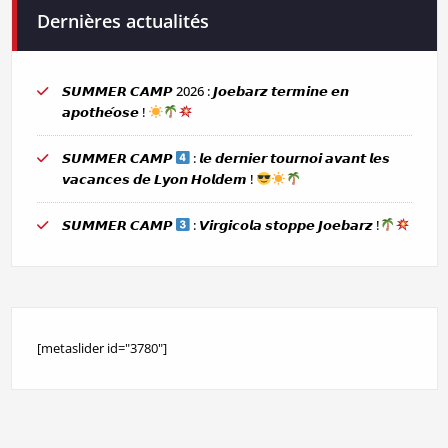
Dernières actualités
𝙎𝙐𝙈𝙈𝙀𝙍 𝘾𝘼𝙈𝙋 2026 : 𝙅𝙤𝙚𝙗𝙖𝙧𝙯 𝙩𝙚𝙧𝙢𝙞𝙣𝙚 𝙚𝙣
𝙖𝙥𝙤𝙩𝙝𝙚́𝙤𝙨𝙚 !
𝙎𝙐𝙈𝙈𝙀𝙍 𝘾𝘼𝙈𝙋
: 𝙡𝙚 𝙙𝙚𝙧𝙣𝙞𝙚𝙧 𝙩𝙤𝙪𝙧𝙣𝙤𝙞 𝙖𝙫𝙖𝙣𝙩 𝙡𝙚𝙨
𝙫𝙖𝙘𝙖𝙣𝙘𝙚𝙨 𝙙𝙚 𝙇𝙮𝙤𝙣 𝙃𝙤𝙡𝙙𝙚𝙢 !
𝙎𝙐𝙈𝙈𝙀𝙍 𝘾𝘼𝙈𝙋
: 𝙑𝙞𝙧𝙜𝙞𝙘𝙤𝙡𝙖 𝙨𝙩𝙤𝙥𝙥𝙚 𝙅𝙤𝙚𝙗𝙖𝙧𝙯 !
[metaslider id="3780"]