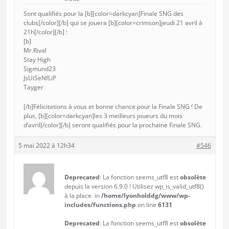
Sont qualifiés pour la [b][color=darkcyan]Finale SNG des
clubs[/color][/b] qui se jouera [b][color=crimson]jeudi 21 avril à
21h[/color][/b] :
[b]
Mr.Rival
Stay High
Sigmund23
JsUiSeNfLiP
Tayger
[/b]Félicitations à vous et bonne chance pour la Finale SNG ! De
plus, [b][color=darkcyan]les 3 meilleurs joueurs du mois
d’avril[/color][/b] seront qualifiés pour la prochaine Finale SNG.
5 mai 2022 à 12h34
#546
Deprecated
: La fonction seems_utf8 est
obsolète
depuis la version 6.9.0 ! Utilisez wp_is_valid_utf8()
à la place. in
/home/lyonholddg/www/wp-
includes/functions.php
on line
6131
Deprecated
: La fonction seems_utf8 est
obsolète