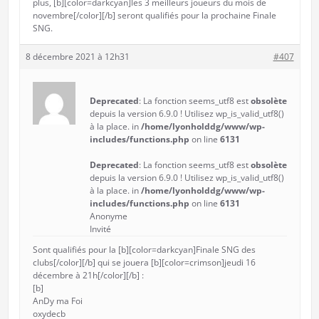
plus, [b][color=darkcyan]les 3 meilleurs joueurs du mois de
novembre[/color][/b] seront qualifiés pour la prochaine Finale
SNG.
8 décembre 2021 à 12h31
#407
Deprecated
: La fonction seems_utf8 est
obsolète
depuis la version 6.9.0 ! Utilisez wp_is_valid_utf8()
à la place. in
/home/lyonholddg/www/wp-
includes/functions.php
on line
6131
Deprecated
: La fonction seems_utf8 est
obsolète
depuis la version 6.9.0 ! Utilisez wp_is_valid_utf8()
à la place. in
/home/lyonholddg/www/wp-
includes/functions.php
on line
6131
Anonyme
Invité
Sont qualifiés pour la [b][color=darkcyan]Finale SNG des
clubs[/color][/b] qui se jouera [b][color=crimson]jeudi 16
décembre à 21h[/color][/b] :
[b]
AnDy ma Foi
oxydecb