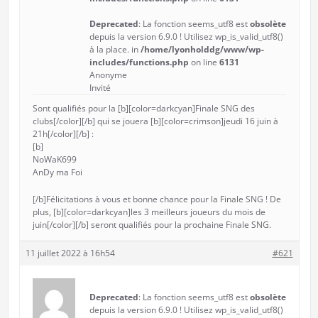
Deprecated
: La fonction seems_utf8 est
obsolète
depuis la version 6.9.0 ! Utilisez wp_is_valid_utf8()
à la place. in
/home/lyonholddg/www/wp-
includes/functions.php
on line
6131
Anonyme
Invité
Sont qualifiés pour la [b][color=darkcyan]Finale SNG des
clubs[/color][/b] qui se jouera [b][color=crimson]jeudi 16 juin à
21h[/color][/b] :
[b]
NoWaK699
AnDy ma Foi
[/b]Félicitations à vous et bonne chance pour la Finale SNG ! De
plus, [b][color=darkcyan]les 3 meilleurs joueurs du mois de
juin[/color][/b] seront qualifiés pour la prochaine Finale SNG.
11 juillet 2022 à 16h54
#621
Deprecated
: La fonction seems_utf8 est
obsolète
depuis la version 6.9.0 ! Utilisez wp_is_valid_utf8()