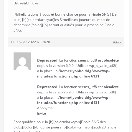
Br0ke&Chn0ke
[/b]Félicitations à vous et bonne chance pour la Finale SNG ! De
plus, [b][color=darkcyan]les 3 meilleurs joueurs du mois de
décembre[/color][/b] seront qualifiés pour la prochaine Finale
SNG.
11 janvier 2022 à 17h20
#422
Deprecated
: La fonction seems_utf8 est
obsolète
depuis la version 6.9.0 ! Utilisez wp_is_valid_utf8()
à la place. in
/home/lyonholddg/www/wp-
includes/functions.php
on line
6131
Deprecated
: La fonction seems_utf8 est
obsolète
depuis la version 6.9.0 ! Utilisez wp_is_valid_utf8()
à la place. in
/home/lyonholddg/www/wp-
includes/functions.php
on line
6131
Anonyme
Invité
Sont qualifiés pour la [b][color=darkcyan]Finale SNG des
clubs[/color][/b] qui se jouera [b][color=crimson]jeudi 20 janvier