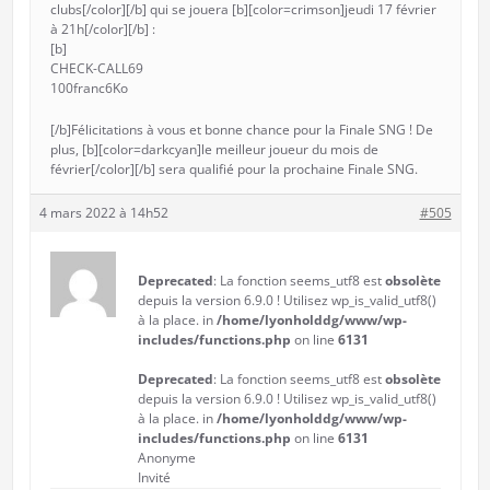
clubs[/color][/b] qui se jouera [b][color=crimson]jeudi 17 février
à 21h[/color][/b] :
[b]
CHECK-CALL69
100franc6Ko
[/b]Félicitations à vous et bonne chance pour la Finale SNG ! De
plus, [b][color=darkcyan]le meilleur joueur du mois de
février[/color][/b] sera qualifié pour la prochaine Finale SNG.
4 mars 2022 à 14h52
#505
Deprecated
: La fonction seems_utf8 est
obsolète
depuis la version 6.9.0 ! Utilisez wp_is_valid_utf8()
à la place. in
/home/lyonholddg/www/wp-
includes/functions.php
on line
6131
Deprecated
: La fonction seems_utf8 est
obsolète
depuis la version 6.9.0 ! Utilisez wp_is_valid_utf8()
à la place. in
/home/lyonholddg/www/wp-
includes/functions.php
on line
6131
Anonyme
Invité