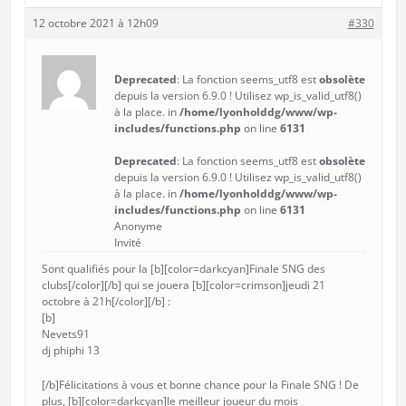
12 octobre 2021 à 12h09
#330
Deprecated
: La fonction seems_utf8 est
obsolète
depuis la version 6.9.0 ! Utilisez wp_is_valid_utf8()
à la place. in
/home/lyonholddg/www/wp-
includes/functions.php
on line
6131
Deprecated
: La fonction seems_utf8 est
obsolète
depuis la version 6.9.0 ! Utilisez wp_is_valid_utf8()
à la place. in
/home/lyonholddg/www/wp-
includes/functions.php
on line
6131
Anonyme
Invité
Sont qualifiés pour la [b][color=darkcyan]Finale SNG des
clubs[/color][/b] qui se jouera [b][color=crimson]jeudi 21
octobre à 21h[/color][/b] :
[b]
Nevets91
dj phiphi 13
[/b]Félicitations à vous et bonne chance pour la Finale SNG ! De
plus, [b][color=darkcyan]le meilleur joueur du mois