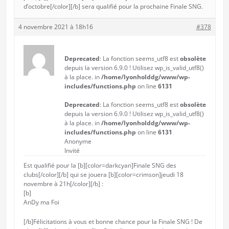
d’octobre[/color][/b] sera qualifié pour la prochaine Finale SNG.
4 novembre 2021 à 18h16
#378
Deprecated
: La fonction seems_utf8 est
obsolète
depuis la version 6.9.0 ! Utilisez wp_is_valid_utf8()
à la place. in
/home/lyonholddg/www/wp-
includes/functions.php
on line
6131
Deprecated
: La fonction seems_utf8 est
obsolète
depuis la version 6.9.0 ! Utilisez wp_is_valid_utf8()
à la place. in
/home/lyonholddg/www/wp-
includes/functions.php
on line
6131
Anonyme
Invité
Est qualifié pour la [b][color=darkcyan]Finale SNG des
clubs[/color][/b] qui se jouera [b][color=crimson]jeudi 18
novembre à 21h[/color][/b] :
[b]
AnDy ma Foi
[/b]Félicitations à vous et bonne chance pour la Finale SNG ! De