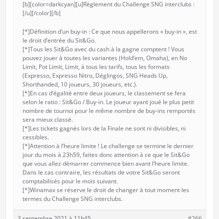
[b][color=darkcyan][u]Règlement du Challenge SNG interclubs :
[/u][/color][/b]
[*]Définition d’un buy-in : Ce que nous appellerons « buy-in », est
le droit d’entrée du Sit&Go.
[*]Tous les Sit&Go avec du cash à la gagne comptent ! Vous
pouvez jouer à toutes les variantes (Hold’em, Omaha), en No
Limit, Pot Limit, Limit, à tous les tarifs, tous les formats
(Expresso, Expresso Nitro, Déglingos, SNG Heads Up,
Shorthanded, 10 joueurs, 30 joueurs, etc.).
[*]En cas d’égalité entre deux joueurs, le classement se fera
selon le ratio : Sit&Go / Buy-in. Le joueur ayant joué le plus petit
nombre de tournoi pour le même nombre de buy-ins remportés
sera mieux classé.
[*]Les tickets gagnés lors de la Finale ne sont ni divisibles, ni
cessibles.
[*]Attention à l’heure limite ! Le challenge se termine le dernier
jour du mois à 23h59, faites donc attention à ce que le Sit&Go
que vous allez démarrer commence bien avant l’heure limite.
Dans le cas contraire, les résultats de votre Sit&Go seront
comptabilisés pour le mois suivant.
[*]Winamax se réserve le droit de changer à tout moment les
termes du Challenge SNG interclubs.
3 septembre 2021 à 11h45
#266