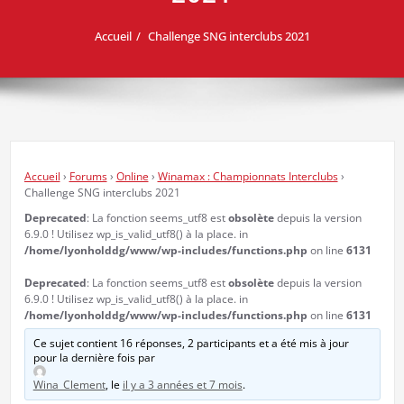
Accueil
Challenge SNG interclubs 2021
Accueil
›
Forums
›
Online
›
Winamax : Championnats Interclubs
›
Challenge SNG interclubs 2021
Deprecated
: La fonction seems_utf8 est
obsolète
depuis la version
6.9.0 ! Utilisez wp_is_valid_utf8() à la place. in
/home/lyonholddg/www/wp-includes/functions.php
on line
6131
Deprecated
: La fonction seems_utf8 est
obsolète
depuis la version
6.9.0 ! Utilisez wp_is_valid_utf8() à la place. in
/home/lyonholddg/www/wp-includes/functions.php
on line
6131
Ce sujet contient 16 réponses, 2 participants et a été mis à jour
pour la dernière fois par
Wina_Clement
, le
il y a 3 années et 7 mois
.