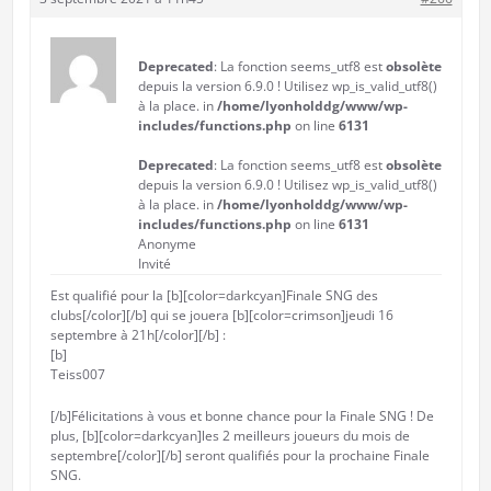
Deprecated
: La fonction seems_utf8 est
obsolète
depuis la version 6.9.0 ! Utilisez wp_is_valid_utf8()
à la place. in
/home/lyonholddg/www/wp-
includes/functions.php
on line
6131
Deprecated
: La fonction seems_utf8 est
obsolète
depuis la version 6.9.0 ! Utilisez wp_is_valid_utf8()
à la place. in
/home/lyonholddg/www/wp-
includes/functions.php
on line
6131
Anonyme
Invité
Est qualifié pour la [b][color=darkcyan]Finale SNG des
clubs[/color][/b] qui se jouera [b][color=crimson]jeudi 16
septembre à 21h[/color][/b] :
[b]
Teiss007
[/b]Félicitations à vous et bonne chance pour la Finale SNG ! De
plus, [b][color=darkcyan]les 2 meilleurs joueurs du mois de
septembre[/color][/b] seront qualifiés pour la prochaine Finale
SNG.