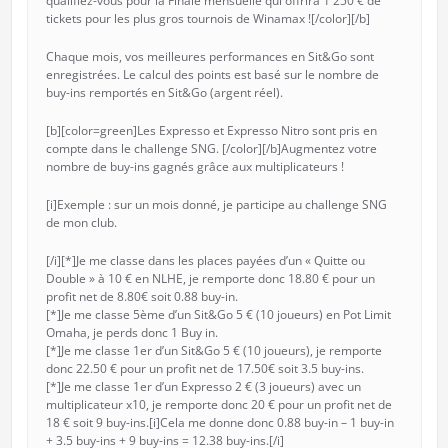
qualifiez-vous pour la Finale mensuelle qui offrira 1 250 € de
tickets pour les plus gros tournois de Winamax ![/color][/b]
Chaque mois, vos meilleures performances en Sit&Go sont
enregistrées. Le calcul des points est basé sur le nombre de
buy-ins remportés en Sit&Go (argent réel).
[b][color=green]Les Expresso et Expresso Nitro sont pris en
compte dans le challenge SNG. [/color][/b]Augmentez votre
nombre de buy-ins gagnés grâce aux multiplicateurs !
[i]Exemple : sur un mois donné, je participe au challenge SNG
de mon club.
[/i][*]Je me classe dans les places payées d’un « Quitte ou
Double » à 10 € en NLHE, je remporte donc 18.80 € pour un
profit net de 8.80€ soit 0.88 buy-in.
[*]Je me classe 5ème d’un Sit&Go 5 € (10 joueurs) en Pot Limit
Omaha, je perds donc 1 Buy in.
[*]Je me classe 1er d’un Sit&Go 5 € (10 joueurs), je remporte
donc 22.50 € pour un profit net de 17.50€ soit 3.5 buy-ins.
[*]Je me classe 1er d’un Expresso 2 € (3 joueurs) avec un
multiplicateur x10, je remporte donc 20 € pour un profit net de
18 € soit 9 buy-ins.[i]Cela me donne donc 0.88 buy-in – 1 buy-in
+ 3.5 buy-ins + 9 buy-ins = 12.38 buy-ins.[/i]