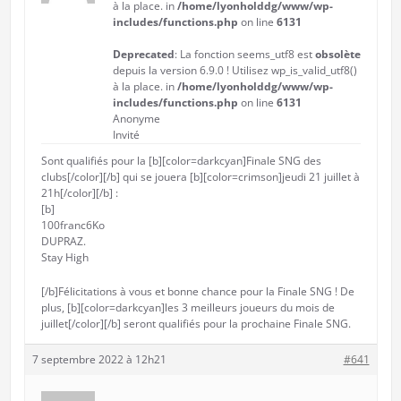
à la place. in
/home/lyonholddg/www/wp-
includes/functions.php
on line
6131
Deprecated
: La fonction seems_utf8 est
obsolète
depuis la version 6.9.0 ! Utilisez wp_is_valid_utf8()
à la place. in
/home/lyonholddg/www/wp-
includes/functions.php
on line
6131
Anonyme
Invité
Sont qualifiés pour la [b][color=darkcyan]Finale SNG des
clubs[/color][/b] qui se jouera [b][color=crimson]jeudi 21 juillet à
21h[/color][/b] :
[b]
100franc6Ko
DUPRAZ.
Stay High
[/b]Félicitations à vous et bonne chance pour la Finale SNG ! De
plus, [b][color=darkcyan]les 3 meilleurs joueurs du mois de
juillet[/color][/b] seront qualifiés pour la prochaine Finale SNG.
7 septembre 2022 à 12h21
#641