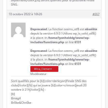
septembre[/color][/b] seront qualifiés pour la prochaine Finale
SNG.
10 octobre 2022 à 16h26
#667
Deprecated
: La fonction seems_utf8 est
obsolète
depuis la version 6.9.0 ! Utilisez wp_is_valid_utf8()
à la place. in
/home/lyonholddg/www/wp-
includes/functions.php
on line
6131
Deprecated
: La fonction seems_utf8 est
obsolète
depuis la version 6.9.0 ! Utilisez wp_is_valid_utf8()
à la place. in
/home/lyonholddg/www/wp-
includes/functions.php
on line
6131
Wina_Clement
Modérateur
Sont qualifiés pour la [b][color=darkcyan]Finale SNG des
clubs[/color][/b] qui se jouera [b][color=crimson]jeudi 20
octobre à 21h[/color][/b] :
[b]
Bmeg4
Br0ke&Chn0ke