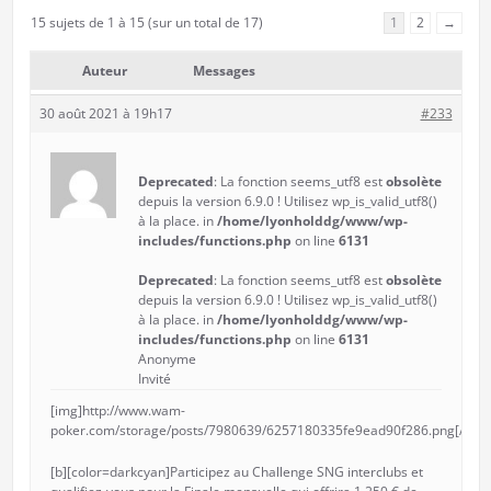
15 sujets de 1 à 15 (sur un total de 17)
1
2
→
Auteur
Messages
30 août 2021 à 19h17
#233
Deprecated
: La fonction seems_utf8 est
obsolète
depuis la version 6.9.0 ! Utilisez wp_is_valid_utf8()
à la place. in
/home/lyonholddg/www/wp-
includes/functions.php
on line
6131
Deprecated
: La fonction seems_utf8 est
obsolète
depuis la version 6.9.0 ! Utilisez wp_is_valid_utf8()
à la place. in
/home/lyonholddg/www/wp-
includes/functions.php
on line
6131
Anonyme
Invité
[img]http://www.wam-
poker.com/storage/posts/7980639/6257180335fe9ead90f286.png[/img]
[b][color=darkcyan]Participez au Challenge SNG interclubs et