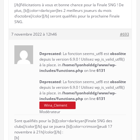
[/b]Félicitations à vous et bonne chance pour la Finale SNG ! De
plus, [b][color=darkcyan]les 2 meilleurs joueurs du mois
d’octobre[/color][/b] seront qualifiés pour la prochaine Finale
SNG.
7 novembre 2022 à 12h46
#693
Deprecated
: La fonction seems_utf8 est
obsolète
depuis la version 6.9.0 ! Utilisez wp_is_valid_utf8()
à la place. in
/home/lyonholddg/www/wp-
includes/functions.php
on line
6131
Deprecated
: La fonction seems_utf8 est
obsolète
depuis la version 6.9.0 ! Utilisez wp_is_valid_utf8()
à la place. in
/home/lyonholddg/www/wp-
includes/functions.php
on line
6131
Wina_Clement
Modérateur
Sont qualifiés pour la [b][color=darkcyan]Finale SNG des
clubs[/color][/b] qui se jouera [b][color=crimson]jeudi 17
novembre à 21h[/color][/b] :
[b]