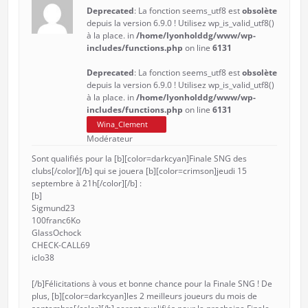
Deprecated
: La fonction seems_utf8 est
obsolète
depuis la version 6.9.0 ! Utilisez wp_is_valid_utf8()
à la place. in
/home/lyonholddg/www/wp-
includes/functions.php
on line
6131
Deprecated
: La fonction seems_utf8 est
obsolète
depuis la version 6.9.0 ! Utilisez wp_is_valid_utf8()
à la place. in
/home/lyonholddg/www/wp-
includes/functions.php
on line
6131
Wina_Clement
Modérateur
Sont qualifiés pour la [b][color=darkcyan]Finale SNG des
clubs[/color][/b] qui se jouera [b][color=crimson]jeudi 15
septembre à 21h[/color][/b] :
[b]
Sigmund23
100franc6Ko
GlassOchock
CHECK-CALL69
iclo38
[/b]Félicitations à vous et bonne chance pour la Finale SNG ! De
plus, [b][color=darkcyan]les 2 meilleurs joueurs du mois de