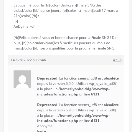
Est qualifié pour la [b][color=darkcyan]Finale SNG des
clubs[/color][/b] qui se jouera [b][color=crimson]jeudi 17 mars à
21h[/color][/b] :
[b]
AnDy ma Foi
[/b]Félicitations à vous et bonne chance pour la Finale SNG ! De
plus, [b][color=darkcyan]les 5 meilleurs joueurs du mois de
mars[/color][/b] seront qualifiés pour la prochaine Finale SNG.
14 avril 2022 à 17h46
#535
Deprecated
: La fonction seems_utf8 est
obsolète
depuis la version 6.9.0 ! Utilisez wp_is_valid_utf8()
à la place. in
/home/lyonholddg/www/wp-
includes/functions.php
on line
6131
Deprecated
: La fonction seems_utf8 est
obsolète
depuis la version 6.9.0 ! Utilisez wp_is_valid_utf8()
à la place. in
/home/lyonholddg/www/wp-
includes/functions.php
on line
6131
Anonyme
Invité