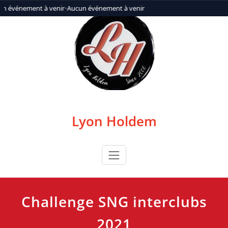
Aller
n événement à venir
•
Aucun événement à venir
au
contenu
Lyon Holdem
Challenge SNG interclubs
2021