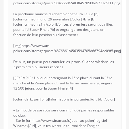
poker.com/storage/posts/3845658/2403845705b8e9731d9f11.png[/img
La prochaine manche du championnat aura lieu le [b]
[color=crimson] lundi 29 novembre [/color][/b] à [b]
[color=crimson]21h[/color][/b]. Les 3 premiers seront qualifiés
pour la [b]Super Finale[/b] et engrangeront des jetons en
fonction de leur position au classement :
[img]https://www.wam-
poker.com/storage/posts/4876861/4563594705d66794ec09f5.png[/img
De plus, un joueur peut cumuler les jetons s’il apparaît dans les
3 premiers à plusieurs reprises.
[i]EXEMPLE : Un joueur atteignant la 1ère place durant la 1ère
manche et la 2ème place durant la 4ème manche engrangera
12 500 jetons pour la Super Finale.[/i]
[color=darkcyan][b][u]Informations importantes[/u] : [/b][/color]
– Le mot de passe vous sera communiqué par les responsables
du club.
– Sur le [url=http://www.winamax.fr/jouer-au-poker]logiciel
Winamax[/url], vous trouverez le tournoi dans l’onglet