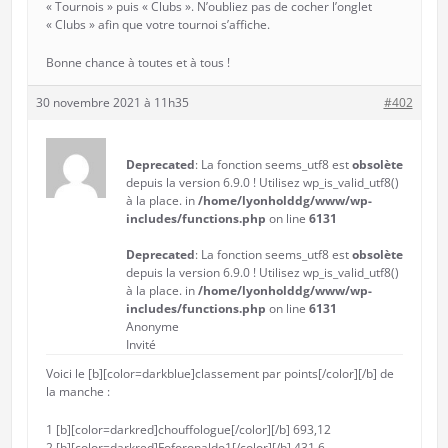
« Tournois » puis « Clubs ». N’oubliez pas de cocher l’onglet
« Clubs » afin que votre tournoi s’affiche.
Bonne chance à toutes et à tous !
30 novembre 2021 à 11h35
#402
Deprecated
: La fonction seems_utf8 est
obsolète
depuis la version 6.9.0 ! Utilisez wp_is_valid_utf8()
à la place. in
/home/lyonholddg/www/wp-
includes/functions.php
on line
6131
Deprecated
: La fonction seems_utf8 est
obsolète
depuis la version 6.9.0 ! Utilisez wp_is_valid_utf8()
à la place. in
/home/lyonholddg/www/wp-
includes/functions.php
on line
6131
Anonyme
Invité
Voici le [b][color=darkblue]classement par points[/color][/b] de
la manche :
1 [b][color=darkred]chouffologue[/color][/b] 693,12
2 [b][color=darkred]Foforonaldo1[/color][/b] 431,6