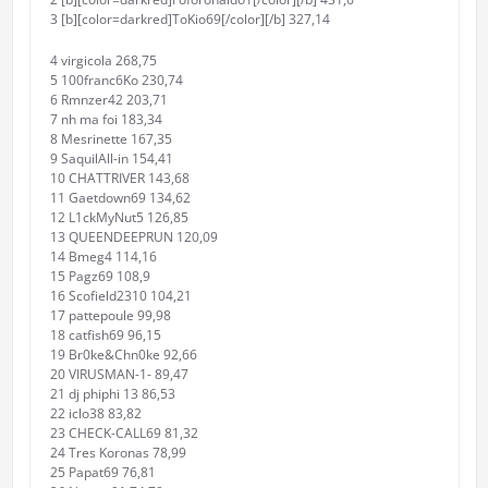
3 [b][color=darkred]ToKio69[/color][/b] 327,14
4 virgicola 268,75
5 100franc6Ko 230,74
6 Rmnzer42 203,71
7 nh ma foi 183,34
8 Mesrinette 167,35
9 SaquilAll-in 154,41
10 CHATTRIVER 143,68
11 Gaetdown69 134,62
12 L1ckMyNut5 126,85
13 QUEENDEEPRUN 120,09
14 Bmeg4 114,16
15 Pagz69 108,9
16 Scofield2310 104,21
17 pattepoule 99,98
18 catfish69 96,15
19 Br0ke&Chn0ke 92,66
20 VIRUSMAN-1- 89,47
21 dj phiphi 13 86,53
22 iclo38 83,82
23 CHECK-CALL69 81,32
24 Tres Koronas 78,99
25 Papat69 76,81