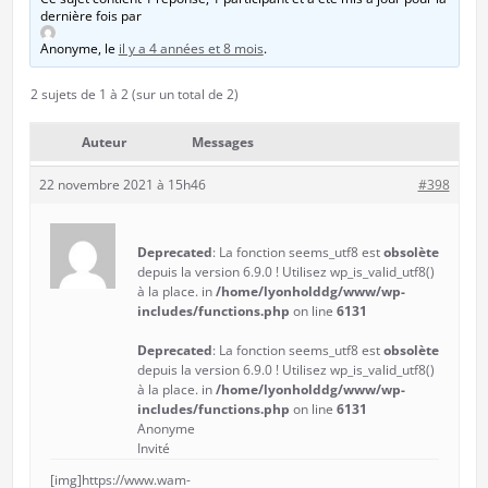
dernière fois par
Anonyme
, le
il y a 4 années et 8 mois
.
2 sujets de 1 à 2 (sur un total de 2)
Auteur
Messages
22 novembre 2021 à 15h46
#398
Deprecated
: La fonction seems_utf8 est
obsolète
depuis la version 6.9.0 ! Utilisez wp_is_valid_utf8()
à la place. in
/home/lyonholddg/www/wp-
includes/functions.php
on line
6131
Deprecated
: La fonction seems_utf8 est
obsolète
depuis la version 6.9.0 ! Utilisez wp_is_valid_utf8()
à la place. in
/home/lyonholddg/www/wp-
includes/functions.php
on line
6131
Anonyme
Invité
[img]https://www.wam-