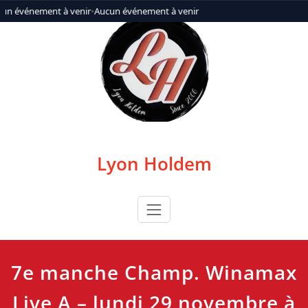
Aller
un événement à venir
•
Aucun événement à venir
au
contenu
Lyon Holdem
7e manche Champ. Winamax
Live A – lundi 29 novembre à