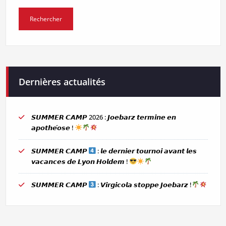
Dernières actualités
𝙎𝙐𝙈𝙈𝙀𝙍 𝘾𝘼𝙈𝙋 2026 : 𝙅𝙤𝙚𝙗𝙖𝙧𝙯 𝙩𝙚𝙧𝙢𝙞𝙣𝙚 𝙚𝙣
𝙖𝙥𝙤𝙩𝙝𝙚́𝙤𝙨𝙚 !
𝙎𝙐𝙈𝙈𝙀𝙍 𝘾𝘼𝙈𝙋
: 𝙡𝙚 𝙙𝙚𝙧𝙣𝙞𝙚𝙧 𝙩𝙤𝙪𝙧𝙣𝙤𝙞 𝙖𝙫𝙖𝙣𝙩 𝙡𝙚𝙨
𝙫𝙖𝙘𝙖𝙣𝙘𝙚𝙨 𝙙𝙚 𝙇𝙮𝙤𝙣 𝙃𝙤𝙡𝙙𝙚𝙢 !
𝙎𝙐𝙈𝙈𝙀𝙍 𝘾𝘼𝙈𝙋
: 𝙑𝙞𝙧𝙜𝙞𝙘𝙤𝙡𝙖 𝙨𝙩𝙤𝙥𝙥𝙚 𝙅𝙤𝙚𝙗𝙖𝙧𝙯 !