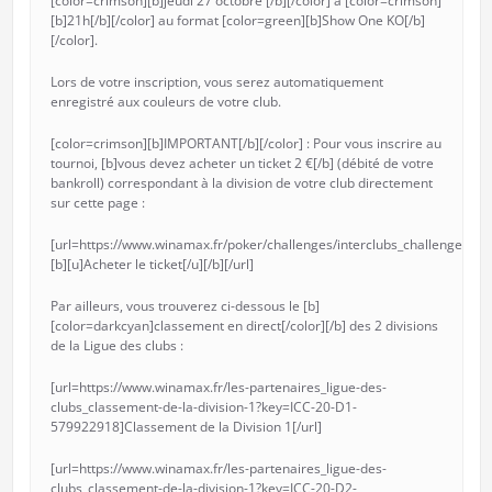
[color=crimson][b]jeudi 27 octobre [/b][/color] à [color=crimson]
[b]21h[/b][/color] au format [color=green][b]Show One KO[/b]
[/color].
Lors de votre inscription, vous serez automatiquement
enregistré aux couleurs de votre club.
[color=crimson][b]IMPORTANT[/b][/color] : Pour vous inscrire au
tournoi, [b]vous devez acheter un ticket 2 €[/b] (débité de votre
bankroll) correspondant à la division de votre club directement
sur cette page :
[url=https://www.winamax.fr/poker/challenges/interclubs_challenges_tic
[b][u]Acheter le ticket[/u][/b][/url]
Par ailleurs, vous trouverez ci-dessous le [b]
[color=darkcyan]classement en direct[/color][/b] des 2 divisions
de la Ligue des clubs :
[url=https://www.winamax.fr/les-partenaires_ligue-des-
clubs_classement-de-la-division-1?key=ICC-20-D1-
579922918]Classement de la Division 1[/url]
[url=https://www.winamax.fr/les-partenaires_ligue-des-
clubs_classement-de-la-division-1?key=ICC-20-D2-