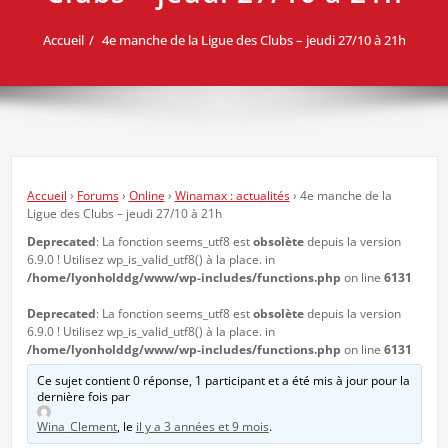
Accueil
4e manche de la Ligue des Clubs – jeudi 27/10 à 21h
Accueil
›
Forums
›
Online
›
Winamax : actualités
›
4e manche de la
Ligue des Clubs – jeudi 27/10 à 21h
Deprecated
: La fonction seems_utf8 est
obsolète
depuis la version
6.9.0 ! Utilisez wp_is_valid_utf8() à la place. in
/home/lyonholddg/www/wp-includes/functions.php
on line
6131
Deprecated
: La fonction seems_utf8 est
obsolète
depuis la version
6.9.0 ! Utilisez wp_is_valid_utf8() à la place. in
/home/lyonholddg/www/wp-includes/functions.php
on line
6131
Ce sujet contient 0 réponse, 1 participant et a été mis à jour pour la
dernière fois par
Wina_Clement
, le
il y a 3 années et 9 mois
.