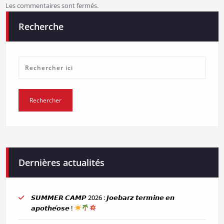
Les commentaires sont fermés.
Recherche
Dernières actualités
𝙎𝙐𝙈𝙈𝙀𝙍 𝘾𝘼𝙈𝙋 2026 : 𝙅𝙤𝙚𝙗𝙖𝙧𝙯 𝙩𝙚𝙧𝙢𝙞𝙣𝙚 𝙚𝙣
𝙖𝙥𝙤𝙩𝙝𝙚́𝙤𝙨𝙚 !