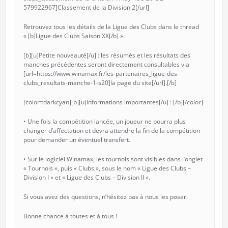
579922967]Classement de la Division 2[/url]
Retrouvez tous les détails de la Ligue des Clubs dans le thread
« [b]Ligue des Clubs Saison XX[/b] ».
[b][u]Petite nouveauté[/u] : les résumés et les résultats des
manches précédentes seront directement consultables via
[url=https://www.winamax.fr/les-partenaires_ligue-des-
clubs_resultats-manche-1-s20]la page du site[/url].[/b]
[color=darkcyan][b][u]Informations importantes[/u] : [/b][/color]
• Une fois la compétition lancée, un joueur ne pourra plus
changer d’affectation et devra attendre la fin de la compétition
pour demander un éventuel transfert.
• Sur le logiciel Winamax, les tournois sont visibles dans l’onglet
« Tournois », puis « Clubs », sous le nom « Ligue des Clubs –
Division I » et « Ligue des Clubs – Division II ».
Si vous avez des questions, n’hésitez pas à nous les poser.
Bonne chance à toutes et à tous !