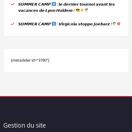
𝙎𝙐𝙈𝙈𝙀𝙍 𝘾𝘼𝙈𝙋
: 𝙡𝙚 𝙙𝙚𝙧𝙣𝙞𝙚𝙧 𝙩𝙤𝙪𝙧𝙣𝙤𝙞 𝙖𝙫𝙖𝙣𝙩 𝙡𝙚𝙨
𝙫𝙖𝙘𝙖𝙣𝙘𝙚𝙨 𝙙𝙚 𝙇𝙮𝙤𝙣 𝙃𝙤𝙡𝙙𝙚𝙢 !
𝙎𝙐𝙈𝙈𝙀𝙍 𝘾𝘼𝙈𝙋
: 𝙑𝙞𝙧𝙜𝙞𝙘𝙤𝙡𝙖 𝙨𝙩𝙤𝙥𝙥𝙚 𝙅𝙤𝙚𝙗𝙖𝙧𝙯 !
[metaslider id="3780"]
Gestion du site