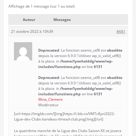
Affichage de 1 message (sur 1 au total)
Auteur
Messages
21 octobre 2022 à 10h39
#681
Deprecated
: La fonction seems_utf8 est
obsolète
depuis la version 6.9.0 ! Utilisez wp_is_valid_utf8()
à la place. in
/home/lyonholddg/www/wp-
includes/functions.php
on line
6131
Deprecated
: La fonction seems_utf8 est
obsolète
depuis la version 6.9.0 ! Utilisez wp_is_valid_utf8()
à la place. in
/home/lyonholddg/www/wp-
includes/functions.php
on line
6131
Wina_Clement
Modérateur
[url=https://imgbb.com/][img]https://i.ibb.co/VMTc8yn/2022-
Ligue-des-Clubs-bandeau-thread-club.png[/img][/url]
La quatrième manche de la Ligue des Clubs Saison XX se jouera