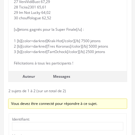
27 VeniVidiBust 67,29
28 Ticiia2301 65,61
29 Im Not Lucky 64,02
30 chouffologue 62,52
[u]Jetons gagnés pour la Super Finale[/u] :
1 [b][color=darkred]Krak-Hot[/color][/b] 7500 jetons
2 [b][color=darkred]Tres Koronas[/color][/b] 5000 jetons
3 [b][color=darkred]TartOchock[/color][/b] 2500 jetons
Félicitations à tous les participants !
Auteur
Messages
2 sujets de 1 à 2 (sur un total de 2)
Vous devez être connecté pour répondre à ce sujet.
Identifiant: