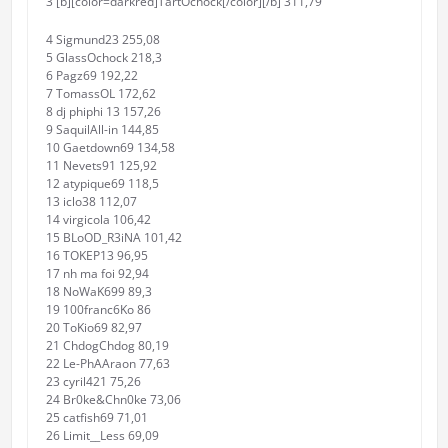
3 [b][color=darkred]TartOchock[/color][/b] 311,79
4 Sigmund23 255,08
5 GlassOchock 218,3
6 Pagz69 192,22
7 TomassOL 172,62
8 dj phiphi 13 157,26
9 SaquilAll-in 144,85
10 Gaetdown69 134,58
11 Nevets91 125,92
12 atypique69 118,5
13 iclo38 112,07
14 virgicola 106,42
15 BLoOD_R3iNA 101,42
16 TOKEP13 96,95
17 nh ma foi 92,94
18 NoWaK699 89,3
19 100franc6Ko 86
20 ToKio69 82,97
21 ChdogChdog 80,19
22 Le-PhAAraon 77,63
23 cyril421 75,26
24 Br0ke&Chn0ke 73,06
25 catfish69 71,01
26 Limit__Less 69,09