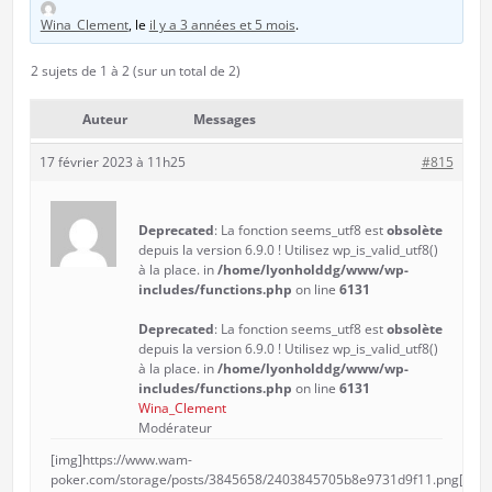
Wina_Clement
, le
il y a 3 années et 5 mois
.
2 sujets de 1 à 2 (sur un total de 2)
Auteur
Messages
17 février 2023 à 11h25
#815
Deprecated
: La fonction seems_utf8 est
obsolète
depuis la version 6.9.0 ! Utilisez wp_is_valid_utf8()
à la place. in
/home/lyonholddg/www/wp-
includes/functions.php
on line
6131
Deprecated
: La fonction seems_utf8 est
obsolète
depuis la version 6.9.0 ! Utilisez wp_is_valid_utf8()
à la place. in
/home/lyonholddg/www/wp-
includes/functions.php
on line
6131
Wina_Clement
Modérateur
[img]https://www.wam-
poker.com/storage/posts/3845658/2403845705b8e9731d9f11.png[/img