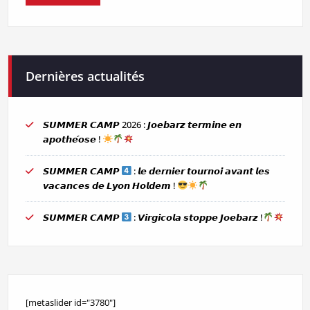
Dernières actualités
𝙎𝙐𝙈𝙈𝙀𝙍 𝘾𝘼𝙈𝙋 2026 : 𝙅𝙤𝙚𝙗𝙖𝙧𝙯 𝙩𝙚𝙧𝙢𝙞𝙣𝙚 𝙚𝙣
𝙖𝙥𝙤𝙩𝙝𝙚́𝙤𝙨𝙚 !
𝙎𝙐𝙈𝙈𝙀𝙍 𝘾𝘼𝙈𝙋
: 𝙡𝙚 𝙙𝙚𝙧𝙣𝙞𝙚𝙧 𝙩𝙤𝙪𝙧𝙣𝙤𝙞 𝙖𝙫𝙖𝙣𝙩 𝙡𝙚𝙨
𝙫𝙖𝙘𝙖𝙣𝙘𝙚𝙨 𝙙𝙚 𝙇𝙮𝙤𝙣 𝙃𝙤𝙡𝙙𝙚𝙢 !
𝙎𝙐𝙈𝙈𝙀𝙍 𝘾𝘼𝙈𝙋
: 𝙑𝙞𝙧𝙜𝙞𝙘𝙤𝙡𝙖 𝙨𝙩𝙤𝙥𝙥𝙚 𝙅𝙤𝙚𝙗𝙖𝙧𝙯 !
[metaslider id="3780"]