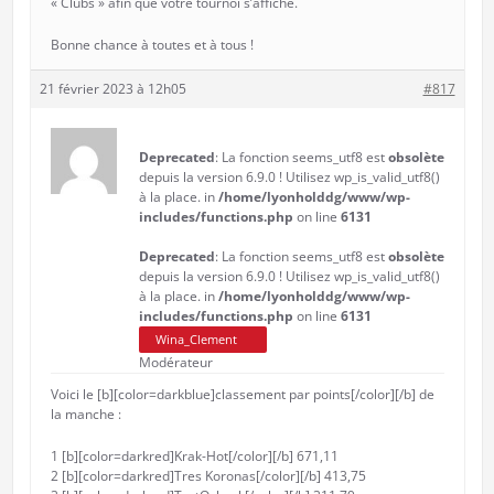
« Clubs » afin que votre tournoi s’affiche.
Bonne chance à toutes et à tous !
21 février 2023 à 12h05
#817
Deprecated
: La fonction seems_utf8 est
obsolète
depuis la version 6.9.0 ! Utilisez wp_is_valid_utf8()
à la place. in
/home/lyonholddg/www/wp-
includes/functions.php
on line
6131
Deprecated
: La fonction seems_utf8 est
obsolète
depuis la version 6.9.0 ! Utilisez wp_is_valid_utf8()
à la place. in
/home/lyonholddg/www/wp-
includes/functions.php
on line
6131
Wina_Clement
Modérateur
Voici le [b][color=darkblue]classement par points[/color][/b] de
la manche :
1 [b][color=darkred]Krak-Hot[/color][/b] 671,11
2 [b][color=darkred]Tres Koronas[/color][/b] 413,75