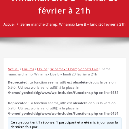
février à 21h
Accueil
3ème manche champ. Winamax Live B – lundi 20 février à 21h
Accueil
›
Forums
›
Online
›
Winamax : Championnats Live
›
3ème
manche champ. Winamax Live B – lundi 20 février à 21h
Deprecated
: La fonction seems_utf8 est
obsolète
depuis la version
6.9.0 ! Utilisez wp_is_valid_utf8() à la place. in
/home/lyonholddg/www/wp-includes/functions.php
on line
6131
Deprecated
: La fonction seems_utf8 est
obsolète
depuis la version
6.9.0 ! Utilisez wp_is_valid_utf8() à la place. in
/home/lyonholddg/www/wp-includes/functions.php
on line
6131
Ce sujet contient 1 réponse, 1 participant et a été mis à jour pour la
dernière fois par