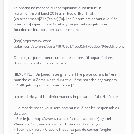
La prochaine manche du championnat aura lieu le [b]
[color=crimson] lundi 20 février [/color][/b] à [b]
[color=crimson]21h[/color][/b]. Les 3 premiers seront qualifiés
pour la [b]Super Finale[/b] et engrangeront des jetons en
fonction de leur position au classement :
[img]https://www.wam-
poker.com/storage/posts/4876861/4563594705d66794ec09f5.png[/img
De plus, un joueur peut cumuler les jetons s’il apparaît dans les
3 premiers à plusieurs reprises.
[i]EXEMPLE : Un joueur atteignant la 1ère place durant la 1ère
manche et la 2ème place durant la 4ème manche engrangera
12 500 jetons pour la Super Finale.[/i]
[color=darkcyan][b][u]Informations importantes[/u] : [/b][/color]
– Le mot de passe vous sera communiqué par les responsables
du club.
– Sur le [url=http://www.winamax.fr/jouer-au-poker]logiciel
Winamax[/url], vous trouverez le tournoi dans l’onglet
« Tournois » puis « Clubs ». N’oubliez pas de cocher l’onglet