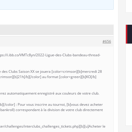
#656
ttps://i.ibb.co/VMTc8yn/2022-Ligue-des-Clubs-bandeau-thread-
 des Clubs Saison XX se jouera [color=crimson][b]mercredi 28
crimson][b]21h[/b][/color] au format [color=green][b]KO[/b]
 serez automatiquement enregistré aux couleurs de votre club.
[/color] : Pour vous inscrire au tournoi, [b]vous devez acheter
e bankroll) correspondant à la division de votre club directement
er/challenges/interclubs_challenges_tickets.php][b][u]Acheter le