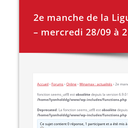
2e manche de la Lig
– mercredi 28/09 à 
Accueil
›
Forums
›
Online
›
Winamax : actualités
›
2e manc
fonction seems_utf8 est
obsolète
depuis la version 6.9.0 !
/home/lyonholddg/www/wp-includes/functions.php
Deprecated
: La fonction seems_utf8 est
obsolète
depuis l
/home/lyonholddg/www/wp-includes/functions.php
Ce sujet contient 0 réponse, 1 participant et a été mis à