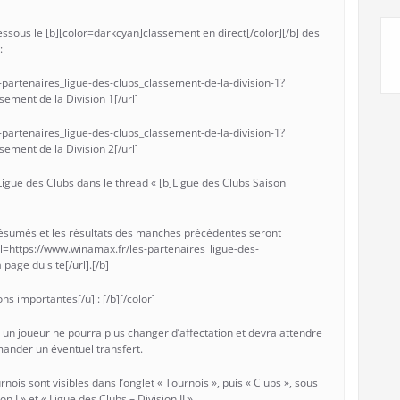
dessous le [b][color=darkcyan]classement en direct[/color][/b] des
:
-partenaires_ligue-des-clubs_classement-de-la-division-1?
ment de la Division 1[/url]
-partenaires_ligue-des-clubs_classement-de-la-division-1?
ment de la Division 2[/url]
 Ligue des Clubs dans le thread « [b]Ligue des Clubs Saison
s résumés et les résultats des manches précédentes seront
rl=https://www.winamax.fr/les-partenaires_ligue-des-
page du site[/url].[/b]
ns importantes[/u] : [/b][/color]
, un joueur ne pourra plus changer d’affectation et devra attendre
mander un éventuel transfert.
rnois sont visibles dans l’onglet « Tournois », puis « Clubs », sous
n I » et « Ligue des Clubs – Division II ».