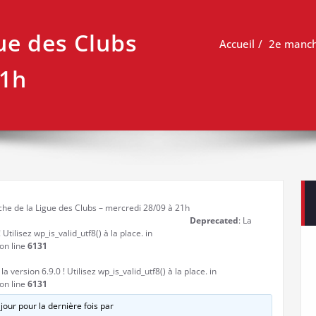
ue des Clubs
Accueil
2e manche
21h
he de la Ligue des Clubs – mercredi 28/09 à 21h
Deprecated
: La
 Utilisez wp_is_valid_utf8() à la place. in
on line
6131
a version 6.9.0 ! Utilisez wp_is_valid_utf8() à la place. in
on line
6131
 jour pour la dernière fois par