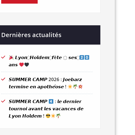
Dernières actualités
𝙇𝙮𝙤𝙣 ҉ 𝙃𝙤𝙡𝙙𝙚𝙢 ҉ 𝙛ê𝙩𝙚 ҉ 𝙨𝙚𝙨 ҉
𝙖𝙣𝙨
𝙎𝙐𝙈𝙈𝙀𝙍 𝘾𝘼𝙈𝙋 2026 : 𝙅𝙤𝙚𝙗𝙖𝙧𝙯
𝙩𝙚𝙧𝙢𝙞𝙣𝙚 𝙚𝙣 𝙖𝙥𝙤𝙩𝙝𝙚́𝙤𝙨𝙚 !
𝙎𝙐𝙈𝙈𝙀𝙍 𝘾𝘼𝙈𝙋
: 𝙡𝙚 𝙙𝙚𝙧𝙣𝙞𝙚𝙧
𝙩𝙤𝙪𝙧𝙣𝙤𝙞 𝙖𝙫𝙖𝙣𝙩 𝙡𝙚𝙨 𝙫𝙖𝙘𝙖𝙣𝙘𝙚𝙨 𝙙𝙚
𝙇𝙮𝙤𝙣 𝙃𝙤𝙡𝙙𝙚𝙢 !