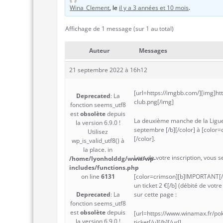
Wina_Clement
, le
il y a 3 années et 10 mois
.
Affichage de 1 message (sur 1 au total)
Auteur
Messages
21 septembre 2022 à 16h12
[url=https://imgbb.com/][img]h
Deprecated
: La
club.png[/img]
fonction seems_utf8
est
obsolète
depuis
La deuxième manche de la Ligue
la version 6.9.0 !
septembre [/b][/color] à [color=
Utilisez
[/color].
wp_is_valid_utf8() à
la place. in
Lors de votre inscription, vous
/home/lyonholddg/www/wp-
includes/functions.php
on line
6131
[color=crimson][b]IMPORTANT[/b]
un ticket 2 €[/b] (débité de votr
Deprecated
: La
sur cette page :
fonction seems_utf8
est
obsolète
depuis
[url=https://www.winamax.fr/pok
la version 6.9.0 !
ticket[/u][/b][/url]