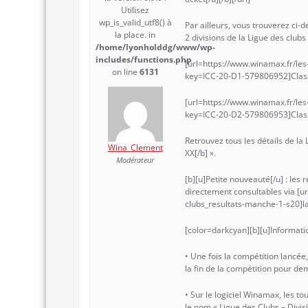
Utilisez
wp_is_valid_utf8() à
Par ailleurs, vous trouverez ci-
la place. in
2 divisions de la Ligue des clubs 
/home/lyonholddg/www/wp-
includes/functions.php
[url=https://www.winamax.fr/les
on line
6131
key=ICC-20-D1-579806952]Classe
[url=https://www.winamax.fr/les
key=ICC-20-D2-579806953]Classe
Retrouvez tous les détails de la
Wina_Clement
XX[/b] ».
Modérateur
[b][u]Petite nouveauté[/u] : le
directement consultables via [u
clubs_resultats-manche-1-s20]la 
[color=darkcyan][b][u]Informatio
• Une fois la compétition lancée
la fin de la compétition pour de
• Sur le logiciel Winamax, les tou
le nom « Ligue des Clubs – Divisio