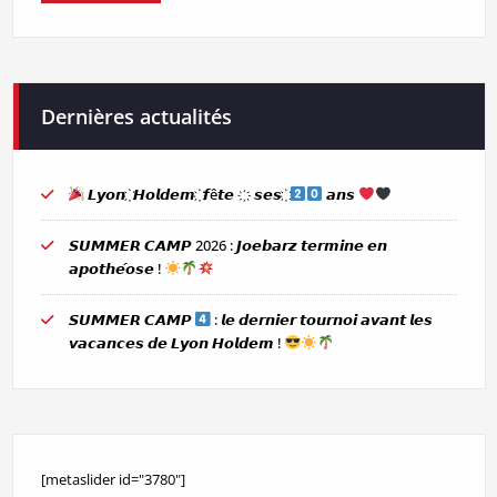
Dernières actualités
𝙇𝙮𝙤𝙣 ҉ 𝙃𝙤𝙡𝙙𝙚𝙢 ҉ 𝙛ê𝙩𝙚 ҉ 𝙨𝙚𝙨 ҉
𝙖𝙣𝙨
𝙎𝙐𝙈𝙈𝙀𝙍 𝘾𝘼𝙈𝙋 2026 : 𝙅𝙤𝙚𝙗𝙖𝙧𝙯 𝙩𝙚𝙧𝙢𝙞𝙣𝙚 𝙚𝙣
𝙖𝙥𝙤𝙩𝙝𝙚́𝙤𝙨𝙚 !
𝙎𝙐𝙈𝙈𝙀𝙍 𝘾𝘼𝙈𝙋
: 𝙡𝙚 𝙙𝙚𝙧𝙣𝙞𝙚𝙧 𝙩𝙤𝙪𝙧𝙣𝙤𝙞 𝙖𝙫𝙖𝙣𝙩 𝙡𝙚𝙨
𝙫𝙖𝙘𝙖𝙣𝙘𝙚𝙨 𝙙𝙚 𝙇𝙮𝙤𝙣 𝙃𝙤𝙡𝙙𝙚𝙢 !
[metaslider id="3780"]