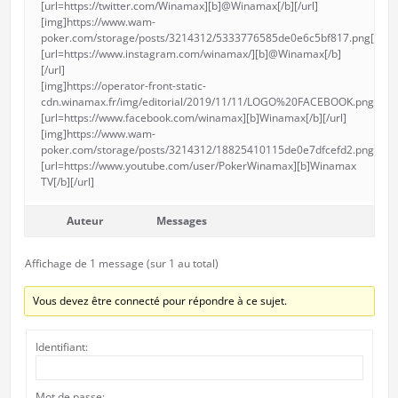
[url=https://twitter.com/Winamax][b]@Winamax[/b][/url]
[img]https://www.wam-
poker.com/storage/posts/3214312/5333776585de0e6c5bf817.png[/img
[url=https://www.instagram.com/winamax/][b]@Winamax[/b]
[/url]
[img]https://operator-front-static-
cdn.winamax.fr/img/editorial/2019/11/11/LOGO%20FACEBOOK.png[/img
[url=https://www.facebook.com/winamax][b]Winamax[/b][/url]
[img]https://www.wam-
poker.com/storage/posts/3214312/18825410115de0e7dfcefd2.png[/img
[url=https://www.youtube.com/user/PokerWinamax][b]Winamax
TV[/b][/url]
Auteur
Messages
Affichage de 1 message (sur 1 au total)
Vous devez être connecté pour répondre à ce sujet.
Identifiant:
Mot de passe: