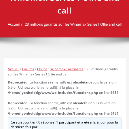
call
Accueil
23 millions garantis sur les Winamax Séries ! Ollie and call
Accueil
›
Forums
›
Online
›
Winamax : actualités
›
23 millions garantis
sur les Winamax Séries ! Ollie and call
Deprecated
: La fonction seems_utf8 est
obsolète
depuis la version
6.9.0 ! Utilisez wp_is_valid_utf8() à la place. in
/home/lyonholddg/www/wp-includes/functions.php
on line
6131
Deprecated
: La fonction seems_utf8 est
obsolète
depuis la version
6.9.0 ! Utilisez wp_is_valid_utf8() à la place. in
/home/lyonholddg/www/wp-includes/functions.php
on line
6131
Ce sujet contient 0 réponse, 1 participant et a été mis à jour pour la
dernière fois par