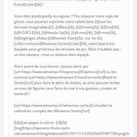
Event[/color][/b] !
Vous êtes plutôt goofy ou regular ? Peu importe votre style de
glisse, vous pourrez exprimer votre talent dans [i]tous les
formats imaginables[/i]. [b]Razz[/b], [b]Omaha[/b], [b]Stud[/b],
[b]H.O.R.S.E[/b], [b]Heads-Up[/b], [b]4-max[/b], [b]6-max[/b],
[b]Deglingos [/b]ou [b]Monster Stack[/b] : sur les [b]
[color=crimson]Winamax Series[/color][/b], votre board est
équipée pour grind tous les terrains de jeu. Mais n’oubliez pas :
un bon skateur, c’est un skateur bien équipé.
Alors avant de vous lancer, passez donc par
[url=https://www.winamax.fr/expresso]l’Expresso[/url] ou les
tournois [url=https://www.winamax.fr/road-to-series]Road to
Series[/url] pour faire le plein de tickets, et ainsi pouvoir tenter
un max de figures sans faire du mal à vos genoux, coudes et
bankroll !
[url=https://www.winamax.fr/winamax-series]Consultez le
calendrier complet des Winamax Series[/url]
[b][i]Les pages à suivre : [/i][/b]
[img]https://operator-front-static-
cdn.winamax.fr/img/editorial/2019/11/11/LOGO%20TWITTER.png[/img]