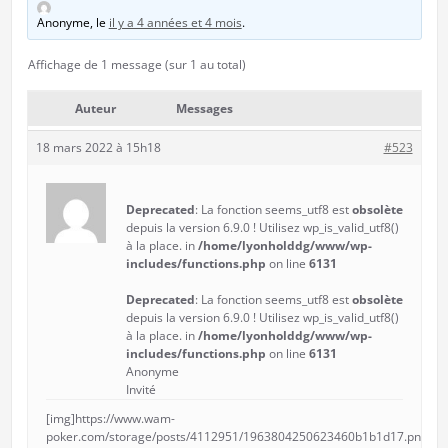
Anonyme
, le
il y a 4 années et 4 mois
.
Affichage de 1 message (sur 1 au total)
Auteur
Messages
18 mars 2022 à 15h18
#523
Deprecated
: La fonction seems_utf8 est
obsolète
depuis la version 6.9.0 ! Utilisez wp_is_valid_utf8()
à la place. in
/home/lyonholddg/www/wp-
includes/functions.php
on line
6131
Deprecated
: La fonction seems_utf8 est
obsolète
depuis la version 6.9.0 ! Utilisez wp_is_valid_utf8()
à la place. in
/home/lyonholddg/www/wp-
includes/functions.php
on line
6131
Anonyme
Invité
[img]https://www.wam-
poker.com/storage/posts/4112951/1963804250623460b1b1d17.png[/im