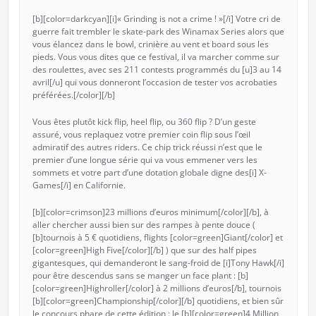
[b][color=darkcyan][i]« Grinding is not a crime ! »[/i] Votre cri de
guerre fait trembler le skate-park des Winamax Series alors que
vous élancez dans le bowl, crinière au vent et board sous les
pieds. Vous vous dites que ce festival, il va marcher comme sur
des roulettes, avec ses 211 contests programmés du [u]3 au 14
avril[/u] qui vous donneront l’occasion de tester vos acrobaties
préférées.[/color][/b]
Vous êtes plutôt kick flip, heel flip, ou 360 flip ? D’un geste
assuré, vous replaquez votre premier coin flip sous l’œil
admiratif des autres riders. Ce chip trick réussi n’est que le
premier d’une longue série qui va vous emmener vers les
sommets et votre part d’une dotation globale digne des[i] X-
Games[/i] en Californie.
[b][color=crimson]23 millions d’euros minimum[/color][/b], à
aller chercher aussi bien sur des rampes à pente douce (
[b]tournois à 5 € quotidiens, flights [color=green]Giant[/color] et
[color=green]High Five[/color][/b] ) que sur des half pipes
gigantesques, qui demanderont le sang-froid de [i]Tony Hawk[/i]
pour être descendus sans se manger un face plant : [b]
[color=green]Highroller[/color] à 2 millions d’euros[/b], tournois
[b][color=green]Championship[/color][/b] quotidiens, et bien sûr
le concours phare de cette édition : le [b][color=green]4 Million