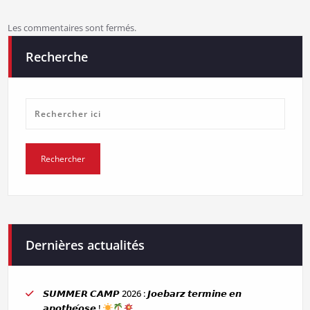
Les commentaires sont fermés.
Recherche
Dernières actualités
𝙎𝙐𝙈𝙈𝙀𝙍 𝘾𝘼𝙈𝙋 2026 : 𝙅𝙤𝙚𝙗𝙖𝙧𝙯 𝙩𝙚𝙧𝙢𝙞𝙣𝙚 𝙚𝙣
𝙖𝙥𝙤𝙩𝙝𝙚́𝙤𝙨𝙚 !