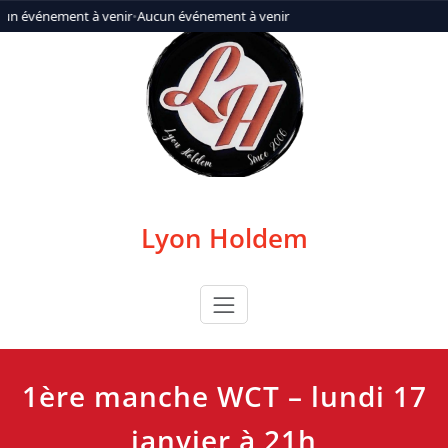
Aller
un événement à venir
•
Aucun événement à venir
au
contenu
Lyon Holdem
1ère manche WCT – lundi 17
janvier à 21h