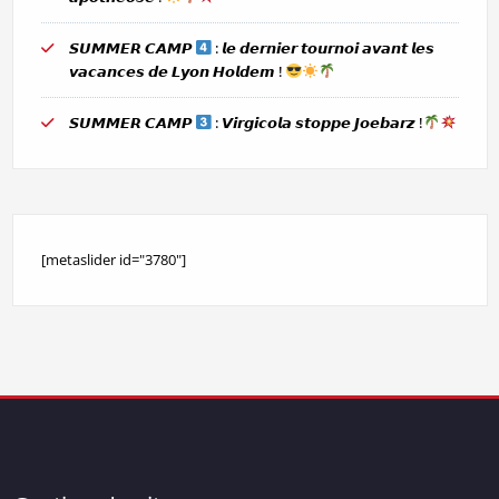
𝙎𝙐𝙈𝙈𝙀𝙍 𝘾𝘼𝙈𝙋
: 𝙡𝙚 𝙙𝙚𝙧𝙣𝙞𝙚𝙧 𝙩𝙤𝙪𝙧𝙣𝙤𝙞 𝙖𝙫𝙖𝙣𝙩 𝙡𝙚𝙨
𝙫𝙖𝙘𝙖𝙣𝙘𝙚𝙨 𝙙𝙚 𝙇𝙮𝙤𝙣 𝙃𝙤𝙡𝙙𝙚𝙢 !
𝙎𝙐𝙈𝙈𝙀𝙍 𝘾𝘼𝙈𝙋
: 𝙑𝙞𝙧𝙜𝙞𝙘𝙤𝙡𝙖 𝙨𝙩𝙤𝙥𝙥𝙚 𝙅𝙤𝙚𝙗𝙖𝙧𝙯 !
[metaslider id="3780"]