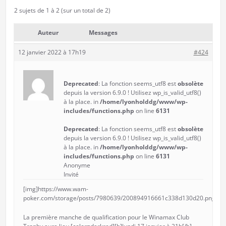
2 sujets de 1 à 2 (sur un total de 2)
Auteur
Messages
12 janvier 2022 à 17h19
#424
Deprecated
: La fonction seems_utf8 est
obsolète
depuis la version 6.9.0 ! Utilisez wp_is_valid_utf8()
à la place. in
/home/lyonholddg/www/wp-
includes/functions.php
on line
6131
Deprecated
: La fonction seems_utf8 est
obsolète
depuis la version 6.9.0 ! Utilisez wp_is_valid_utf8()
à la place. in
/home/lyonholddg/www/wp-
includes/functions.php
on line
6131
Anonyme
Invité
[img]https://www.wam-
poker.com/storage/posts/7980639/200894916661c338d130d20.png[/im
La première manche de qualification pour le Winamax Club