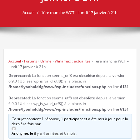
Accueil
1ère manche WCT – lundi 17 janvier à 21h
Accueil
›
Forums
›
Online
›
Winamax : actualités
›
1ère manche WCT –
lundi 17 janvier à 21h
Deprecated
: La fonction seems_utf8 est
obsolète
depuis la version
6.9.0 ! Utilisez wp_is_valid_utf8() à la place. in
/home/lyonholddg/www/wp-includes/functions.php
on line
6131
Deprecated
: La fonction seems_utf8 est
obsolète
depuis la version
6.9.0 ! Utilisez wp_is_valid_utf8() à la place. in
/home/lyonholddg/www/wp-includes/functions.php
on line
6131
Ce sujet contient 1 réponse, 1 participant et a été mis à jour pour la
dernière fois par
Anonyme
, le
il y a 4 années et 6 mois
.