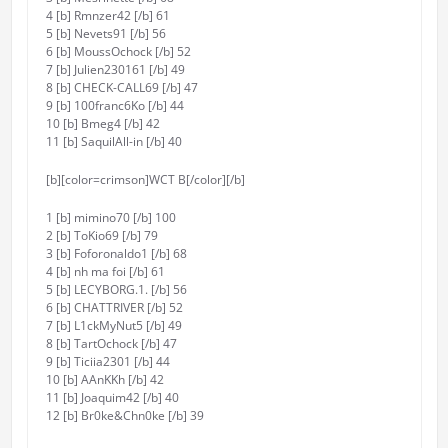
4 [b] Rmnzer42 [/b] 61
5 [b] Nevets91 [/b] 56
6 [b] MoussOchock [/b] 52
7 [b] Julien230161 [/b] 49
8 [b] CHECK-CALL69 [/b] 47
9 [b] 100franc6Ko [/b] 44
10 [b] Bmeg4 [/b] 42
11 [b] SaquilAll-in [/b] 40
[b][color=crimson]WCT B[/color][/b]
1 [b] mimino70 [/b] 100
2 [b] ToKio69 [/b] 79
3 [b] Foforonaldo1 [/b] 68
4 [b] nh ma foi [/b] 61
5 [b] LECYBORG.1. [/b] 56
6 [b] CHATTRIVER [/b] 52
7 [b] L1ckMyNut5 [/b] 49
8 [b] TartOchock [/b] 47
9 [b] Ticiia2301 [/b] 44
10 [b] AAnKKh [/b] 42
11 [b] Joaquim42 [/b] 40
12 [b] Br0ke&Chn0ke [/b] 39