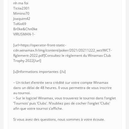
nh ma foi
Ticiia2301
Mimino70
Joaquim42
ToKio69
Br0ke&Chn0ke
VIRUSMAN-1-
[url=https://operator-front-static-
cdn.winamax.fr/img/content/poker/2021/20211222_wct/WCT-
Rglement-2022.pdf]Consultez le règlement du Winamax Club
Trophy 2022[/url]
[u]Informations importantes :[/u]
– Un ticket d’entrée sera crédité sur votre compte Winamax
dans un délai de 48 heures. Il vous permettra de vous inscrire
au tournoi.
– Sur le logiciel Winamax, vous trouverez le tournoi dans l’onglet
‘Tournois’ puis ‘Clubs’. N’oubliez pas de cocher l’onglet ‘Clubs’
afin que votre tournoi s’affiche.
Si vous avez des questions, nous sommes à votre écoute.