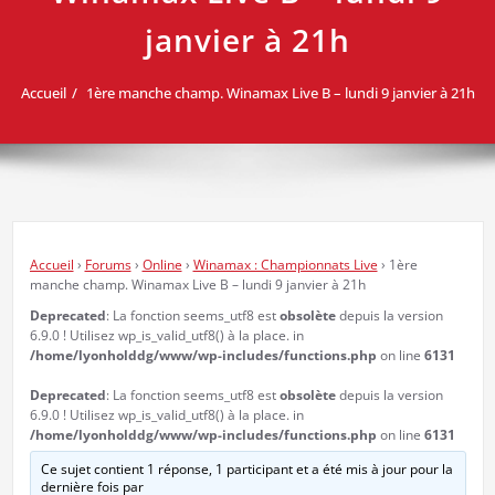
janvier à 21h
Accueil
1ère manche champ. Winamax Live B – lundi 9 janvier à 21h
Accueil
›
Forums
›
Online
›
Winamax : Championnats Live
›
1ère
manche champ. Winamax Live B – lundi 9 janvier à 21h
Deprecated
: La fonction seems_utf8 est
obsolète
depuis la version
6.9.0 ! Utilisez wp_is_valid_utf8() à la place. in
/home/lyonholddg/www/wp-includes/functions.php
on line
6131
Deprecated
: La fonction seems_utf8 est
obsolète
depuis la version
6.9.0 ! Utilisez wp_is_valid_utf8() à la place. in
/home/lyonholddg/www/wp-includes/functions.php
on line
6131
Ce sujet contient 1 réponse, 1 participant et a été mis à jour pour la
dernière fois par