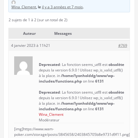
Wina_Clement
, le
il y a 3 années et 7 mois
.
2 sujets de 1 à 2 (sur un total de 2)
Auteur
Messages
4 janvier 2023 à 11h21
#769
Deprecated
: La fonction seems_utf8 est
obsolète
depuis la version 6.9.0 ! Utilisez wp_is_valid_utf8()
à la place. in
/home/lyonholddg/www/wp-
includes/functions.php
on line
6131
Deprecated
: La fonction seems_utf8 est
obsolète
depuis la version 6.9.0 ! Utilisez wp_is_valid_utf8()
à la place. in
/home/lyonholddg/www/wp-
includes/functions.php
on line
6131
Wina_Clement
Modérateur
[img]https://www.wam-
poker.com/storage/posts/3845658/2403845705b8e9731d9f11.png[/img