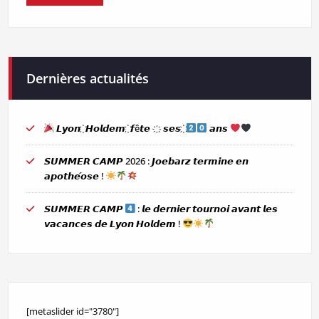
Dernières actualités
𝙇𝙮𝙤𝙣 ҉ 𝙃𝙤𝙡𝙙𝙚𝙢 ҉ 𝙛ê𝙩𝙚 ҉ 𝙨𝙚𝙨 ҉
𝙖𝙣𝙨
𝙎𝙐𝙈𝙈𝙀𝙍 𝘾𝘼𝙈𝙋 2026 : 𝙅𝙤𝙚𝙗𝙖𝙧𝙯 𝙩𝙚𝙧𝙢𝙞𝙣𝙚 𝙚𝙣
𝙖𝙥𝙤𝙩𝙝𝙚́𝙤𝙨𝙚 !
𝙎𝙐𝙈𝙈𝙀𝙍 𝘾𝘼𝙈𝙋
: 𝙡𝙚 𝙙𝙚𝙧𝙣𝙞𝙚𝙧 𝙩𝙤𝙪𝙧𝙣𝙤𝙞 𝙖𝙫𝙖𝙣𝙩 𝙡𝙚𝙨
𝙫𝙖𝙘𝙖𝙣𝙘𝙚𝙨 𝙙𝙚 𝙇𝙮𝙤𝙣 𝙃𝙤𝙡𝙙𝙚𝙢 !
[metaslider id="3780"]