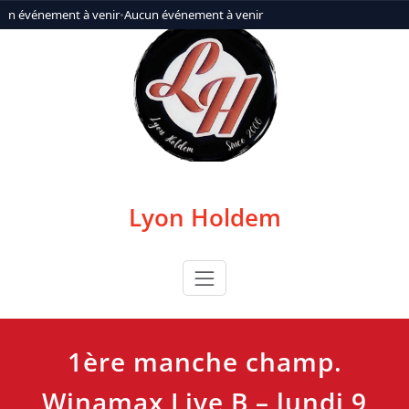
Aller
un événement à venir
•
Aucun événement à venir
au
contenu
Lyon Holdem
1ère manche champ.
Winamax Live B – lundi 9