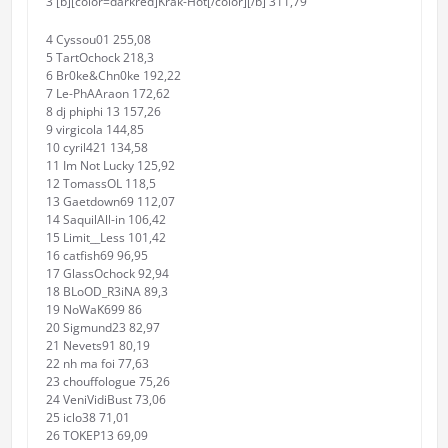
3 [b][color=darkred]Krak-Hot[/color][/b] 311,79
4 Cyssou01 255,08
5 TartOchock 218,3
6 Br0ke&Chn0ke 192,22
7 Le-PhAAraon 172,62
8 dj phiphi 13 157,26
9 virgicola 144,85
10 cyril421 134,58
11 Im Not Lucky 125,92
12 TomassOL 118,5
13 Gaetdown69 112,07
14 SaquilAll-in 106,42
15 Limit__Less 101,42
16 catfish69 96,95
17 GlassOchock 92,94
18 BLoOD_R3iNA 89,3
19 NoWaK699 86
20 Sigmund23 82,97
21 Nevets91 80,19
22 nh ma foi 77,63
23 chouffologue 75,26
24 VeniVidiBust 73,06
25 iclo38 71,01
26 TOKEP13 69,09