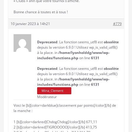
« Clubs » afin que votre tournoi s’affiche.
Bonne chance à toutes et à tous !
10 janvier 2023 à 14h21
#779
Deprecated
: La fonction seems_utf8 est
obsolète
depuis la version 6.9.0 ! Utilisez wp_is_valid_utf8()
à la place. in
/home/lyonholddg/www/wp-
includes/functions.php
on line
6131
Deprecated
: La fonction seems_utf8 est
obsolète
depuis la version 6.9.0 ! Utilisez wp_is_valid_utf8()
à la place. in
/home/lyonholddg/www/wp-
includes/functions.php
on line
6131
Wina_Clement
Modérateur
Voici le [b][color=darkblue]classement par points[/color][/b] de
la manche :
1 [b][color=darkred]ChdogChdog[/color][/b] 671,11
2 [b][color=darkred]TIGROOOOO[/color][/b] 413,75