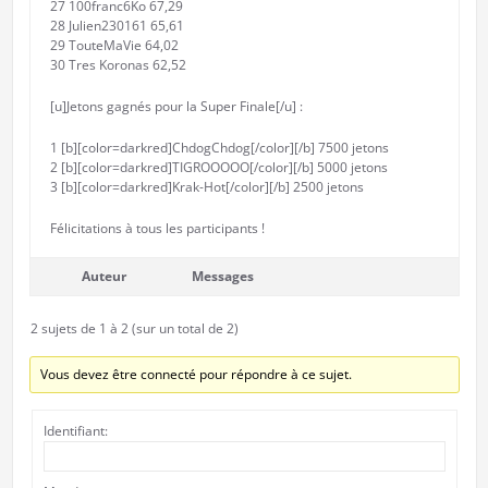
27 100franc6Ko 67,29
28 Julien230161 65,61
29 TouteMaVie 64,02
30 Tres Koronas 62,52
[u]Jetons gagnés pour la Super Finale[/u] :
1 [b][color=darkred]ChdogChdog[/color][/b] 7500 jetons
2 [b][color=darkred]TIGROOOOO[/color][/b] 5000 jetons
3 [b][color=darkred]Krak-Hot[/color][/b] 2500 jetons
Félicitations à tous les participants !
Auteur
Messages
2 sujets de 1 à 2 (sur un total de 2)
Vous devez être connecté pour répondre à ce sujet.
Identifiant: