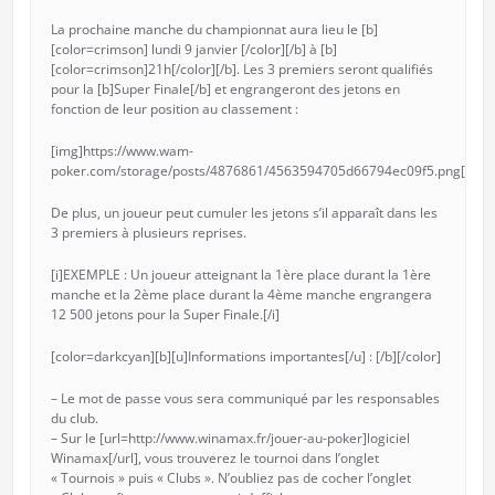
La prochaine manche du championnat aura lieu le [b]
[color=crimson] lundi 9 janvier [/color][/b] à [b]
[color=crimson]21h[/color][/b]. Les 3 premiers seront qualifiés
pour la [b]Super Finale[/b] et engrangeront des jetons en
fonction de leur position au classement :
[img]https://www.wam-
poker.com/storage/posts/4876861/4563594705d66794ec09f5.png[/img
De plus, un joueur peut cumuler les jetons s’il apparaît dans les
3 premiers à plusieurs reprises.
[i]EXEMPLE : Un joueur atteignant la 1ère place durant la 1ère
manche et la 2ème place durant la 4ème manche engrangera
12 500 jetons pour la Super Finale.[/i]
[color=darkcyan][b][u]Informations importantes[/u] : [/b][/color]
– Le mot de passe vous sera communiqué par les responsables
du club.
– Sur le [url=http://www.winamax.fr/jouer-au-poker]logiciel
Winamax[/url], vous trouverez le tournoi dans l’onglet
« Tournois » puis « Clubs ». N’oubliez pas de cocher l’onglet