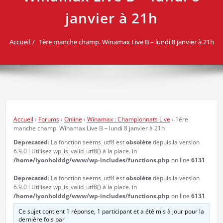
janvier à 21h
Accueil
1ère manche champ. Winamax Live B – lundi 8 janvier à 21h
Accueil
›
Forums
›
Online
›
Winamax : Championnats Live
›
1ère
manche champ. Winamax Live B – lundi 8 janvier à 21h
Deprecated
: La fonction seems_utf8 est
obsolète
depuis la version
6.9.0 ! Utilisez wp_is_valid_utf8() à la place. in
/home/lyonholddg/www/wp-includes/functions.php
on line
6131
Deprecated
: La fonction seems_utf8 est
obsolète
depuis la version
6.9.0 ! Utilisez wp_is_valid_utf8() à la place. in
/home/lyonholddg/www/wp-includes/functions.php
on line
6131
Ce sujet contient 1 réponse, 1 participant et a été mis à jour pour la
dernière fois par