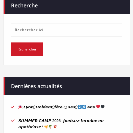
Recherche
Dernières actualités
𝙇𝙮𝙤𝙣 ҉ 𝙃𝙤𝙡𝙙𝙚𝙢 ҉ 𝙛ê𝙩𝙚 ҉ 𝙨𝙚𝙨 ҉
𝙖𝙣𝙨
𝙎𝙐𝙈𝙈𝙀𝙍 𝘾𝘼𝙈𝙋 2026 : 𝙅𝙤𝙚𝙗𝙖𝙧𝙯 𝙩𝙚𝙧𝙢𝙞𝙣𝙚 𝙚𝙣
𝙖𝙥𝙤𝙩𝙝𝙚́𝙤𝙨𝙚 !