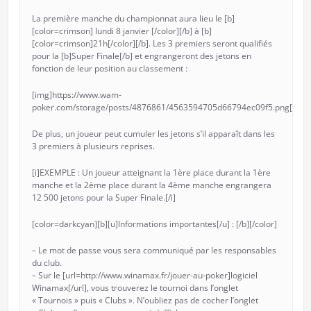
La première manche du championnat aura lieu le [b]
[color=crimson] lundi 8 janvier [/color][/b] à [b]
[color=crimson]21h[/color][/b]. Les 3 premiers seront qualifiés
pour la [b]Super Finale[/b] et engrangeront des jetons en
fonction de leur position au classement :
[img]https://www.wam-
poker.com/storage/posts/4876861/4563594705d66794ec09f5.png[/img
De plus, un joueur peut cumuler les jetons s’il apparaît dans les
3 premiers à plusieurs reprises.
[i]EXEMPLE : Un joueur atteignant la 1ère place durant la 1ère
manche et la 2ème place durant la 4ème manche engrangera
12 500 jetons pour la Super Finale.[/i]
[color=darkcyan][b][u]Informations importantes[/u] : [/b][/color]
– Le mot de passe vous sera communiqué par les responsables
du club.
– Sur le [url=http://www.winamax.fr/jouer-au-poker]logiciel
Winamax[/url], vous trouverez le tournoi dans l’onglet
« Tournois » puis « Clubs ». N’oubliez pas de cocher l’onglet