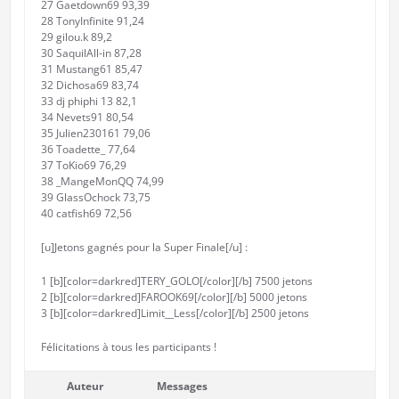
27 Gaetdown69 93,39
28 TonyInfinite 91,24
29 gilou.k 89,2
30 SaquilAll-in 87,28
31 Mustang61 85,47
32 Dichosa69 83,74
33 dj phiphi 13 82,1
34 Nevets91 80,54
35 Julien230161 79,06
36 Toadette_ 77,64
37 ToKio69 76,29
38 _MangeMonQQ 74,99
39 GlassOchock 73,75
40 catfish69 72,56
[u]Jetons gagnés pour la Super Finale[/u] :
1 [b][color=darkred]TERY_GOLO[/color][/b] 7500 jetons
2 [b][color=darkred]FAROOK69[/color][/b] 5000 jetons
3 [b][color=darkred]Limit__Less[/color][/b] 2500 jetons
Félicitations à tous les participants !
Auteur
Messages