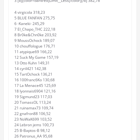
3 [b][color=darkred]Limit__Less[/color][/b] 382,78
4 virgicola 318,23
5 BLUE FANFAN 275,75
6 -Kaneki- 245,29
7 El_Chapo_THC 222,18
8 Br0ke&Chn0ke 203,92
9 MoussOchock 189,07
10 chouffologue 176,71
11 atypique69 166,22
12 Suck My Game 157,19
13 Otto Kuhn 149,31
14 cyril421 142,38
15 TartOchock 136,21
16 100franc6Ko 130,68
17 La Menace45 125,69
18 lyonnais6904 121,16
19 Sigmund23 117,03
20 TomassOL 113,24
21 ruinamax73 109,74
22 gnafron88 106,52
23 NoWaK699 103,52
24 Lebron jems 100,73
25 B-Baptos-B 98,12
26 Patronus_AA 95,68