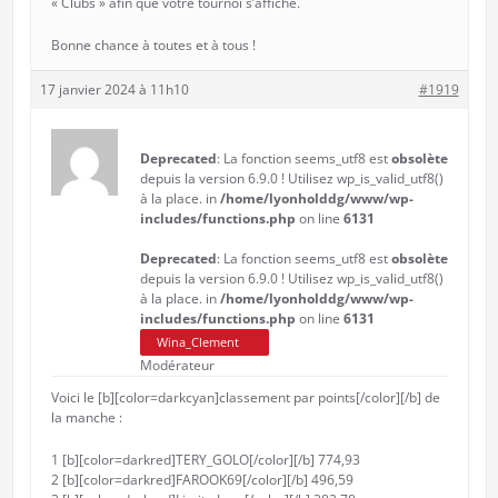
« Clubs » afin que votre tournoi s’affiche.
Bonne chance à toutes et à tous !
17 janvier 2024 à 11h10
#1919
Deprecated
: La fonction seems_utf8 est
obsolète
depuis la version 6.9.0 ! Utilisez wp_is_valid_utf8()
à la place. in
/home/lyonholddg/www/wp-
includes/functions.php
on line
6131
Deprecated
: La fonction seems_utf8 est
obsolète
depuis la version 6.9.0 ! Utilisez wp_is_valid_utf8()
à la place. in
/home/lyonholddg/www/wp-
includes/functions.php
on line
6131
Wina_Clement
Modérateur
Voici le [b][color=darkcyan]classement par points[/color][/b] de
la manche :
1 [b][color=darkred]TERY_GOLO[/color][/b] 774,93
2 [b][color=darkred]FAROOK69[/color][/b] 496,59