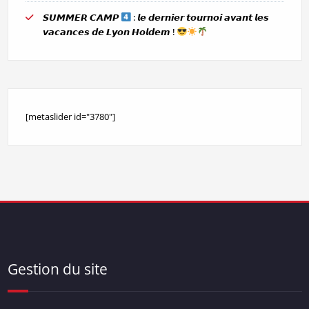
𝙎𝙐𝙈𝙈𝙀𝙍 𝘾𝘼𝙈𝙋
: 𝙡𝙚 𝙙𝙚𝙧𝙣𝙞𝙚𝙧 𝙩𝙤𝙪𝙧𝙣𝙤𝙞 𝙖𝙫𝙖𝙣𝙩 𝙡𝙚𝙨
𝙫𝙖𝙘𝙖𝙣𝙘𝙚𝙨 𝙙𝙚 𝙇𝙮𝙤𝙣 𝙃𝙤𝙡𝙙𝙚𝙢 !
[metaslider id="3780"]
Gestion du site