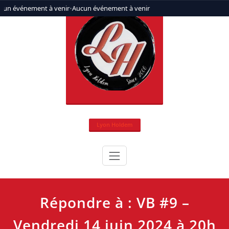
Aller
cun événement à venir
•
Aucun événement à venir
au
contenu
Lyon Holdem
Répondre à : VB #9 –
Vendredi 14 juin 2024 à 20h