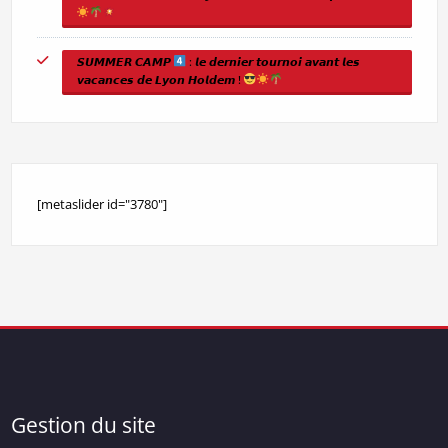
𝙎𝙐𝙈𝙈𝙀𝙍 𝘾𝘼𝙈𝙋
: 𝙡𝙚 𝙙𝙚𝙧𝙣𝙞𝙚𝙧 𝙩𝙤𝙪𝙧𝙣𝙤𝙞 𝙖𝙫𝙖𝙣𝙩 𝙡𝙚𝙨
𝙫𝙖𝙘𝙖𝙣𝙘𝙚𝙨 𝙙𝙚 𝙇𝙮𝙤𝙣 𝙃𝙤𝙡𝙙𝙚𝙢 !
[metaslider id="3780"]
Gestion du site