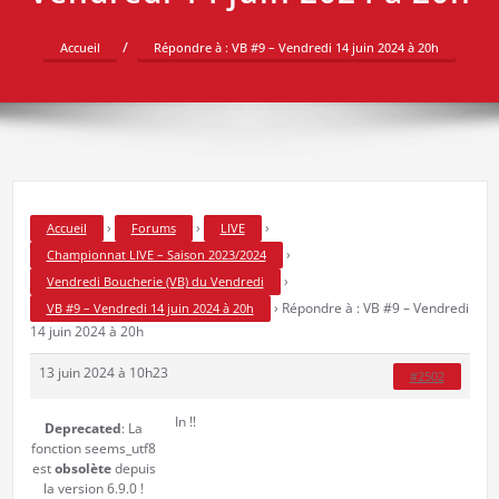
Accueil
Répondre à : VB #9 – Vendredi 14 juin 2024 à 20h
›
›
›
Accueil
Forums
LIVE
›
Championnat LIVE – Saison 2023/2024
›
Vendredi Boucherie (VB) du Vendredi
›
Répondre à : VB #9 – Vendredi
VB #9 – Vendredi 14 juin 2024 à 20h
14 juin 2024 à 20h
13 juin 2024 à 10h23
#2502
In !!
Deprecated
: La
fonction seems_utf8
est
obsolète
depuis
la version 6.9.0 !