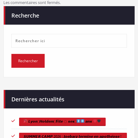
Les commentaires sont fermés.
Recherche
Dernières actualités
𝙇𝙮𝙤𝙣 ҉ 𝙃𝙤𝙡𝙙𝙚𝙢 ҉ 𝙛ê𝙩𝙚 ҉ 𝙨𝙚𝙨 ҉
𝙖𝙣𝙨
𝙎𝙐𝙈𝙈𝙀𝙍 𝘾𝘼𝙈𝙋 2026 : 𝙅𝙤𝙚𝙗𝙖𝙧𝙯 𝙩𝙚𝙧𝙢𝙞𝙣𝙚 𝙚𝙣 𝙖𝙥𝙤𝙩𝙝𝙚́𝙤𝙨𝙚 !