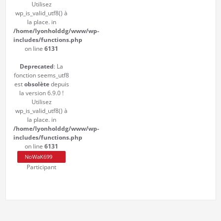
Utilisez
wp_is_valid_utf8() à
la place. in
/home/lyonholddg/www/wp-
includes/functions.php
on line
6131
Deprecated
: La
fonction seems_utf8
est
obsolète
depuis
la version 6.9.0 !
Utilisez
wp_is_valid_utf8() à
la place. in
/home/lyonholddg/www/wp-
includes/functions.php
on line
6131
NoWaK699
Participant