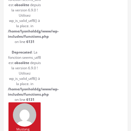
est
obsolète
depuis
la version 6.9.0 !
Utilisez
wp_is_valid_utf8() à
la place. in
/home/lyonholddg/www/wp-
includes/functions.php
on line
6131
Deprecated
: La
fonction seems_utf8
est
obsolète
depuis
la version 6.9.0 !
Utilisez
wp_is_valid_utf8() à
la place. in
/home/lyonholddg/www/wp-
includes/functions.php
on line
6131
Mustang