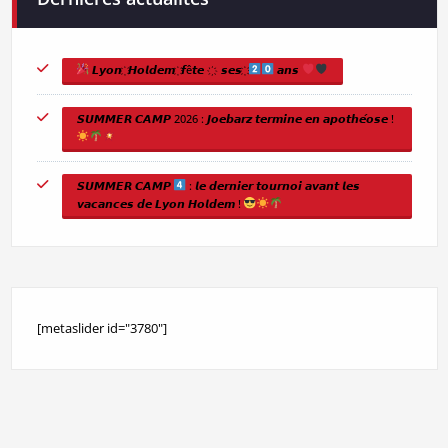
𝙇𝙮𝙤𝙣 ҉ 𝙃𝙤𝙡𝙙𝙚𝙢 ҉ 𝙛ê𝙩𝙚 ҉ 𝙨𝙚𝙨 ҉
𝙖𝙣𝙨
𝙎𝙐𝙈𝙈𝙀𝙍 𝘾𝘼𝙈𝙋 2026 : 𝙅𝙤𝙚𝙗𝙖𝙧𝙯 𝙩𝙚𝙧𝙢𝙞𝙣𝙚 𝙚𝙣 𝙖𝙥𝙤𝙩𝙝𝙚́𝙤𝙨𝙚 !
𝙎𝙐𝙈𝙈𝙀𝙍 𝘾𝘼𝙈𝙋
: 𝙡𝙚 𝙙𝙚𝙧𝙣𝙞𝙚𝙧 𝙩𝙤𝙪𝙧𝙣𝙤𝙞 𝙖𝙫𝙖𝙣𝙩 𝙡𝙚𝙨
𝙫𝙖𝙘𝙖𝙣𝙘𝙚𝙨 𝙙𝙚 𝙇𝙮𝙤𝙣 𝙃𝙤𝙡𝙙𝙚𝙢 !
[metaslider id="3780"]