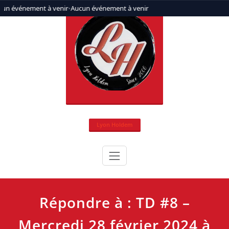
Aller
un événement à venir
•
Aucun événement à venir
au
contenu
Lyon Holdem
Répondre à : TD #8 –
Mercredi 28 février 2024 à