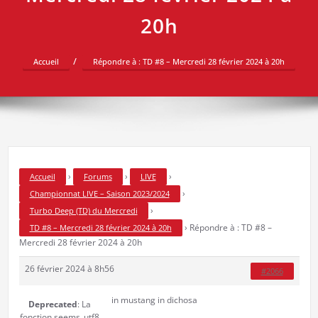
20h
Accueil
Répondre à : TD #8 – Mercredi 28 février 2024 à 20h
›
›
›
Accueil
Forums
LIVE
›
Championnat LIVE – Saison 2023/2024
›
Turbo Deep (TD) du Mercredi
›
Répondre à : TD #8 –
TD #8 – Mercredi 28 février 2024 à 20h
Mercredi 28 février 2024 à 20h
26 février 2024 à 8h56
#2066
in mustang in dichosa
Deprecated
: La
fonction seems_utf8