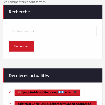
Les commentaires sont fermés.
Recherche
Dernières actualités
𝙇𝙮𝙤𝙣 ҉ 𝙃𝙤𝙡𝙙𝙚𝙢 ҉ 𝙛ê𝙩𝙚 ҉ 𝙨𝙚𝙨 ҉
𝙖𝙣𝙨
𝙎𝙐𝙈𝙈𝙀𝙍 𝘾𝘼𝙈𝙋 2026 : 𝙅𝙤𝙚𝙗𝙖𝙧𝙯 𝙩𝙚𝙧𝙢𝙞𝙣𝙚 𝙚𝙣 𝙖𝙥𝙤𝙩𝙝𝙚́𝙤𝙨𝙚 !