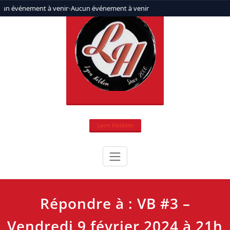
Aller
un événement à venir
•
Aucun événement à venir
au
contenu
Lyon Holdem
Répondre à : VB #3 –
Vendredi 9 février 2024 à 21h