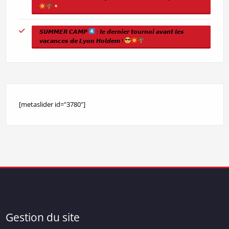
𝙎𝙐𝙈𝙈𝙀𝙍 𝘾𝘼𝙈𝙋
: 𝙡𝙚 𝙙𝙚𝙧𝙣𝙞𝙚𝙧 𝙩𝙤𝙪𝙧𝙣𝙤𝙞 𝙖𝙫𝙖𝙣𝙩 𝙡𝙚𝙨
𝙫𝙖𝙘𝙖𝙣𝙘𝙚𝙨 𝙙𝙚 𝙇𝙮𝙤𝙣 𝙃𝙤𝙡𝙙𝙚𝙢 !
[metaslider id="3780"]
Gestion du site