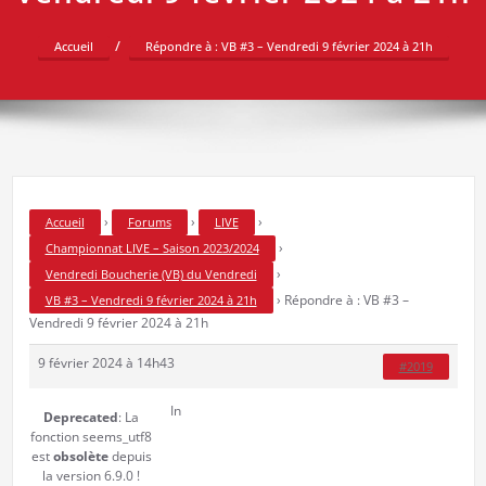
Accueil
Répondre à : VB #3 – Vendredi 9 février 2024 à 21h
›
›
›
Accueil
Forums
LIVE
›
Championnat LIVE – Saison 2023/2024
›
Vendredi Boucherie (VB) du Vendredi
›
Répondre à : VB #3 –
VB #3 – Vendredi 9 février 2024 à 21h
Vendredi 9 février 2024 à 21h
9 février 2024 à 14h43
#2019
In
Deprecated
: La
fonction seems_utf8
est
obsolète
depuis
la version 6.9.0 !