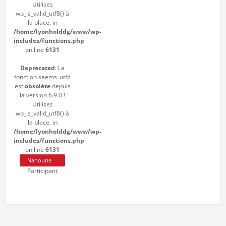
Utilisez
wp_is_valid_utf8() à
la place. in
/home/lyonholddg/www/wp-
includes/functions.php
on line
6131
Deprecated
: La
fonction seems_utf8
est
obsolète
depuis
la version 6.9.0 !
Utilisez
wp_is_valid_utf8() à
la place. in
/home/lyonholddg/www/wp-
includes/functions.php
on line
6131
Nanoune
Participant