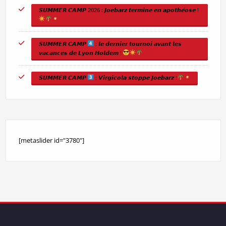
𝙎𝙐𝙈𝙈𝙀𝙍 𝘾𝘼𝙈𝙋 2026 : 𝙅𝙤𝙚𝙗𝙖𝙧𝙯 𝙩𝙚𝙧𝙢𝙞𝙣𝙚 𝙚𝙣 𝙖𝙥𝙤𝙩𝙝𝙚́𝙤𝙨𝙚 !
𝙎𝙐𝙈𝙈𝙀𝙍 𝘾𝘼𝙈𝙋
: 𝙡𝙚 𝙙𝙚𝙧𝙣𝙞𝙚𝙧 𝙩𝙤𝙪𝙧𝙣𝙤𝙞 𝙖𝙫𝙖𝙣𝙩 𝙡𝙚𝙨
𝙫𝙖𝙘𝙖𝙣𝙘𝙚𝙨 𝙙𝙚 𝙇𝙮𝙤𝙣 𝙃𝙤𝙡𝙙𝙚𝙢 !
𝙎𝙐𝙈𝙈𝙀𝙍 𝘾𝘼𝙈𝙋
: 𝙑𝙞𝙧𝙜𝙞𝙘𝙤𝙡𝙖 𝙨𝙩𝙤𝙥𝙥𝙚 𝙅𝙤𝙚𝙗𝙖𝙧𝙯 !
[metaslider id="3780"]