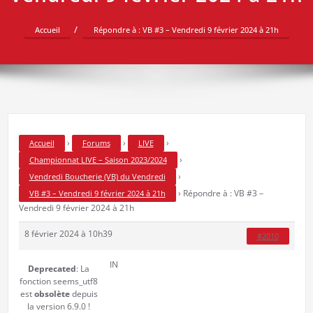
Accueil
Répondre à : VB #3 – Vendredi 9 février 2024 à 21h
›
›
›
Accueil
Forums
LIVE
›
Championnat LIVE – Saison 2023/2024
›
Vendredi Boucherie (VB) du Vendredi
›
Répondre à : VB #3 –
VB #3 – Vendredi 9 février 2024 à 21h
Vendredi 9 février 2024 à 21h
8 février 2024 à 10h39
#2010
IN
Deprecated
: La
fonction seems_utf8
est
obsolète
depuis
la version 6.9.0 !