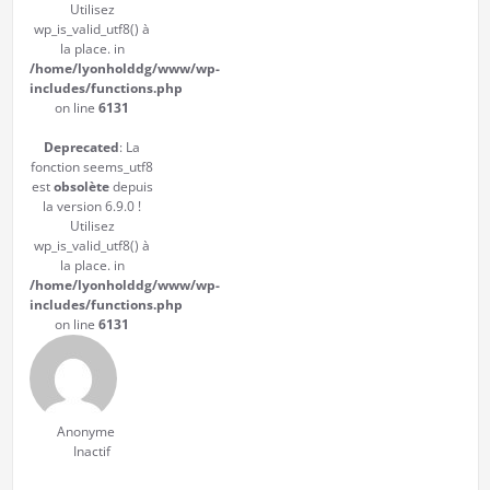
Utilisez
wp_is_valid_utf8() à
la place. in
/home/lyonholddg/www/wp-
includes/functions.php
on line
6131
Deprecated
: La
fonction seems_utf8
est
obsolète
depuis
la version 6.9.0 !
Utilisez
wp_is_valid_utf8() à
la place. in
/home/lyonholddg/www/wp-
includes/functions.php
on line
6131
Anonyme
Inactif