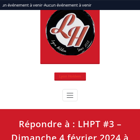
Aller
cun événement à venir
•
Aucun événement à venir
au
contenu
Lyon Holdem
Répondre à : LHPT #3 –
Dimanche 4 février 2024 à