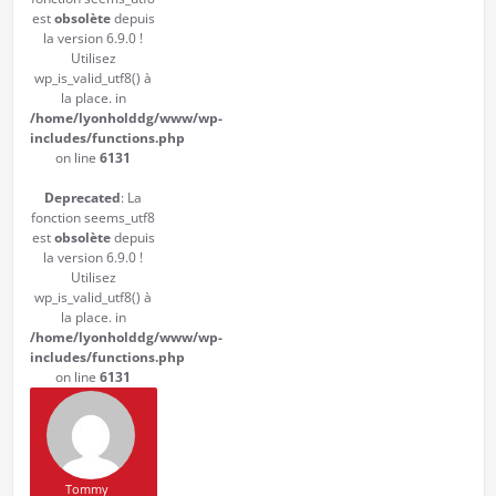
est
obsolète
depuis
la version 6.9.0 !
Utilisez
wp_is_valid_utf8() à
la place. in
/home/lyonholddg/www/wp-
includes/functions.php
on line
6131
Deprecated
: La
fonction seems_utf8
est
obsolète
depuis
la version 6.9.0 !
Utilisez
wp_is_valid_utf8() à
la place. in
/home/lyonholddg/www/wp-
includes/functions.php
on line
6131
Tommy