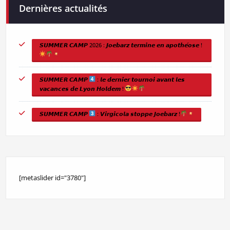
Dernières actualités
𝙎𝙐𝙈𝙈𝙀𝙍 𝘾𝘼𝙈𝙋 2026 : 𝙅𝙤𝙚𝙗𝙖𝙧𝙯 𝙩𝙚𝙧𝙢𝙞𝙣𝙚 𝙚𝙣 𝙖𝙥𝙤𝙩𝙝𝙚́𝙤𝙨𝙚 !
𝙎𝙐𝙈𝙈𝙀𝙍 𝘾𝘼𝙈𝙋
: 𝙡𝙚 𝙙𝙚𝙧𝙣𝙞𝙚𝙧 𝙩𝙤𝙪𝙧𝙣𝙤𝙞 𝙖𝙫𝙖𝙣𝙩 𝙡𝙚𝙨
𝙫𝙖𝙘𝙖𝙣𝙘𝙚𝙨 𝙙𝙚 𝙇𝙮𝙤𝙣 𝙃𝙤𝙡𝙙𝙚𝙢 !
𝙎𝙐𝙈𝙈𝙀𝙍 𝘾𝘼𝙈𝙋
: 𝙑𝙞𝙧𝙜𝙞𝙘𝙤𝙡𝙖 𝙨𝙩𝙤𝙥𝙥𝙚 𝙅𝙤𝙚𝙗𝙖𝙧𝙯 !
[metaslider id="3780"]