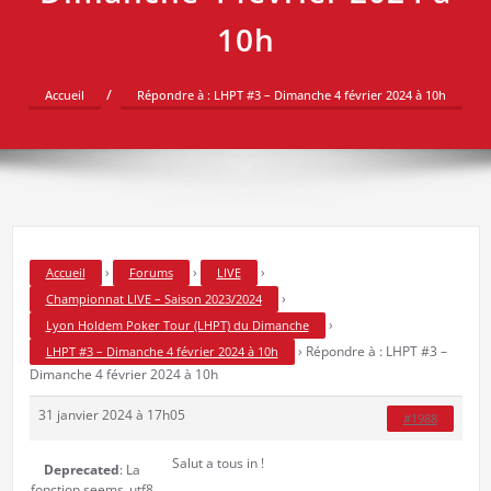
10h
Accueil
Répondre à : LHPT #3 – Dimanche 4 février 2024 à 10h
›
›
›
Accueil
Forums
LIVE
›
Championnat LIVE – Saison 2023/2024
›
Lyon Holdem Poker Tour (LHPT) du Dimanche
›
Répondre à : LHPT #3 –
LHPT #3 – Dimanche 4 février 2024 à 10h
Dimanche 4 février 2024 à 10h
31 janvier 2024 à 17h05
#1988
Salut a tous in !
Deprecated
: La
fonction seems_utf8