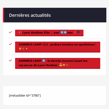
Dernières actualités
𝙇𝙮𝙤𝙣 ҉ 𝙃𝙤𝙡𝙙𝙚𝙢 ҉ 𝙛ê𝙩𝙚 ҉ 𝙨𝙚𝙨 ҉
𝙖𝙣𝙨
𝙎𝙐𝙈𝙈𝙀𝙍 𝘾𝘼𝙈𝙋 2026 : 𝙅𝙤𝙚𝙗𝙖𝙧𝙯 𝙩𝙚𝙧𝙢𝙞𝙣𝙚 𝙚𝙣 𝙖𝙥𝙤𝙩𝙝𝙚́𝙤𝙨𝙚 !
𝙎𝙐𝙈𝙈𝙀𝙍 𝘾𝘼𝙈𝙋
: 𝙡𝙚 𝙙𝙚𝙧𝙣𝙞𝙚𝙧 𝙩𝙤𝙪𝙧𝙣𝙤𝙞 𝙖𝙫𝙖𝙣𝙩 𝙡𝙚𝙨
𝙫𝙖𝙘𝙖𝙣𝙘𝙚𝙨 𝙙𝙚 𝙇𝙮𝙤𝙣 𝙃𝙤𝙡𝙙𝙚𝙢 !
[metaslider id="3780"]