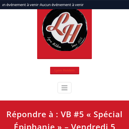
Aller
un événement à venir
•
Aucun événement à venir
au
contenu
Lyon Holdem
Répondre à : VB #5 « Spécial
Épiphanie » – Vendredi 5