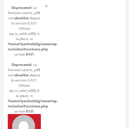
In
Deprecated
: La
fonction seems_utf8
est
obsolète
depuis
la version 6.9.0 !
Utilisez
wp_is_valid_utf8() à
la place. in
/home/lyonholddg/www/wp-
includes/functions.php
on line
6131
Deprecated
: La
fonction seems_utf8
est
obsolète
depuis
la version 6.9.0 !
Utilisez
wp_is_valid_utf8() à
la place. in
/home/lyonholddg/www/wp-
includes/functions.php
on line
6131