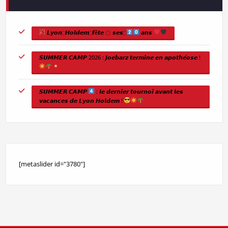
𝙇𝙮𝙤𝙣 ҉ 𝙃𝙤𝙡𝙙𝙚𝙢 ҉ 𝙛ê𝙩𝙚 ҉ 𝙨𝙚𝙨 ҉
𝙖𝙣𝙨
𝙎𝙐𝙈𝙈𝙀𝙍 𝘾𝘼𝙈𝙋 2026 : 𝙅𝙤𝙚𝙗𝙖𝙧𝙯 𝙩𝙚𝙧𝙢𝙞𝙣𝙚 𝙚𝙣 𝙖𝙥𝙤𝙩𝙝𝙚́𝙤𝙨𝙚 !
𝙎𝙐𝙈𝙈𝙀𝙍 𝘾𝘼𝙈𝙋
: 𝙡𝙚 𝙙𝙚𝙧𝙣𝙞𝙚𝙧 𝙩𝙤𝙪𝙧𝙣𝙤𝙞 𝙖𝙫𝙖𝙣𝙩 𝙡𝙚𝙨
𝙫𝙖𝙘𝙖𝙣𝙘𝙚𝙨 𝙙𝙚 𝙇𝙮𝙤𝙣 𝙃𝙤𝙡𝙙𝙚𝙢 !
[metaslider id="3780"]