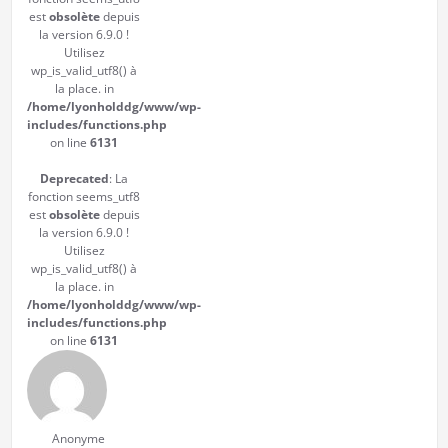
est
obsolète
depuis
la version 6.9.0 !
Utilisez
wp_is_valid_utf8() à
la place. in
/home/lyonholddg/www/wp-
includes/functions.php
on line
6131
Deprecated
: La
fonction seems_utf8
est
obsolète
depuis
la version 6.9.0 !
Utilisez
wp_is_valid_utf8() à
la place. in
/home/lyonholddg/www/wp-
includes/functions.php
on line
6131
Anonyme