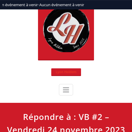
Aller
un événement à venir
•
Aucun événement à venir
au
contenu
Lyon Holdem
Répondre à : VB #2 –
Vendredi 24 novembre 2023