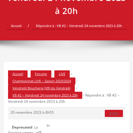
à 20h
Accueil
Répondre à : VB #2 – Vendredi 24 novembre 2023 à 20h
›
›
›
Accueil
Forums
LIVE
›
Championnat LIVE – Saison 2023/2024
›
Vendredi Boucherie (VB) du Vendredi
›
Répondre à : VB #2 –
VB #2 – Vendredi 24 novembre 2023 à 20h
Vendredi 24 novembre 2023 à 20h
20 novembre 2023 à 8h55
#1569
In
Deprecated
: La
fonction seems_utf8