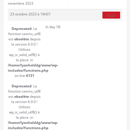
novembre 2023
23 octobre 2023 à 16h07
#1227
In day 1B
Deprecated
: La
fonction seems_utf8
est
obsolète
depuis
la version 6.9.0 !
Utilisez
wp_is_valid_utf8() à
la place. in
/home/lyonholddg/www/wp-
includes/functions.php
on line
6131
Deprecated
: La
fonction seems_utf8
est
obsolète
depuis
la version 6.9.0 !
Utilisez
wp_is_valid_utf8() à
la place. in
/home/lyonholddg/www/wp-
includes/functions.php