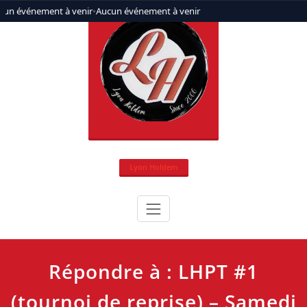
Aller
cun événement à venir
•
Aucun événement à venir
au
contenu
Lyon Holdem
Répondre à : LHPT #1
(tournoi de reprise) – Samedi