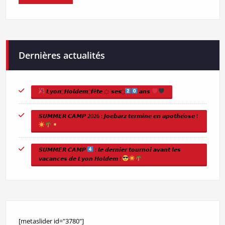
Dernières actualités
𝙇𝙮𝙤𝙣 ҉ 𝙃𝙤𝙡𝙙𝙚𝙢 ҉ 𝙛ê𝙩𝙚 ҉ 𝙨𝙚𝙨 ҉
𝙖𝙣𝙨
𝙎𝙐𝙈𝙈𝙀𝙍 𝘾𝘼𝙈𝙋 2026 : 𝙅𝙤𝙚𝙗𝙖𝙧𝙯 𝙩𝙚𝙧𝙢𝙞𝙣𝙚 𝙚𝙣 𝙖𝙥𝙤𝙩𝙝𝙚́𝙤𝙨𝙚 !
𝙎𝙐𝙈𝙈𝙀𝙍 𝘾𝘼𝙈𝙋
: 𝙡𝙚 𝙙𝙚𝙧𝙣𝙞𝙚𝙧 𝙩𝙤𝙪𝙧𝙣𝙤𝙞 𝙖𝙫𝙖𝙣𝙩 𝙡𝙚𝙨
𝙫𝙖𝙘𝙖𝙣𝙘𝙚𝙨 𝙙𝙚 𝙇𝙮𝙤𝙣 𝙃𝙤𝙡𝙙𝙚𝙢 !
[metaslider id="3780"]