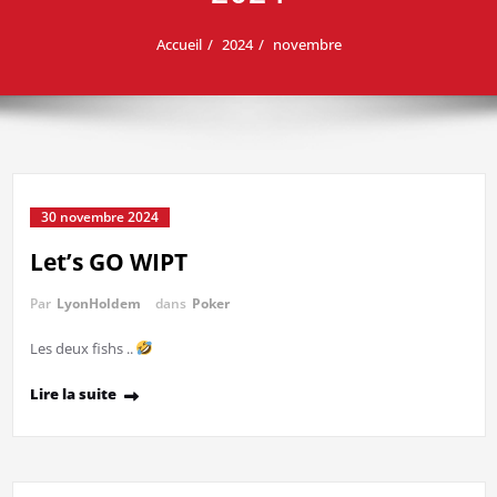
Accueil
2024
novembre
30 novembre 2024
Let’s GO WIPT
Par
LyonHoldem
dans
Poker
Les deux fishs ..
Lire la suite