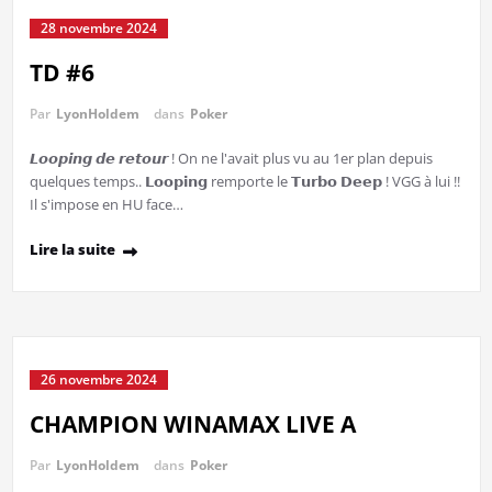
28 novembre 2024
TD #6
Par
LyonHoldem
dans
Poker
𝙇𝙤𝙤𝙥𝙞𝙣𝙜 𝙙𝙚 𝙧𝙚𝙩𝙤𝙪𝙧 ! On ne l'avait plus vu au 1er plan depuis
quelques temps.. 𝗟𝗼𝗼𝗽𝗶𝗻𝗴 remporte le 𝗧𝘂𝗿𝗯𝗼 𝗗𝗲𝗲𝗽 ! VGG à lui !!
Il s'impose en HU face…
Lire la suite
26 novembre 2024
CHAMPION WINAMAX LIVE A
Par
LyonHoldem
dans
Poker