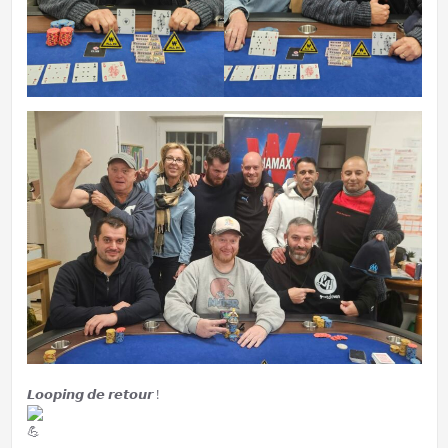
𝙇𝙤𝙤𝙥𝙞𝙣𝙜 𝙙𝙚 𝙧𝙚𝙩𝙤𝙪𝙧 !