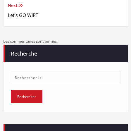
Next:
l’article
Let’s GO WIPT
Les commentaires sont fermés.
Recherche