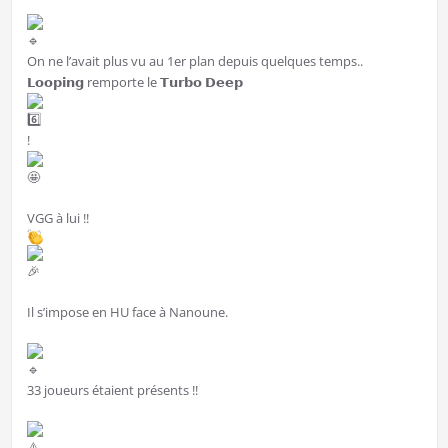
On ne l’avait plus vu au 1er plan depuis quelques temps..
𝗟𝗼𝗼𝗽𝗶𝗻𝗴 remporte le 𝗧𝘂𝗿𝗯𝗼 𝗗𝗲𝗲𝗽
!
VGG à lui !!
Il s’impose en HU face à Nanoune.
33 joueurs étaient présents !!