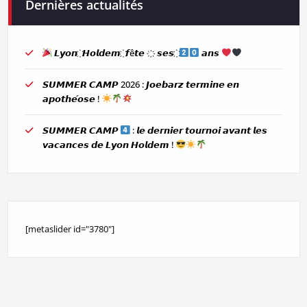
Dernières actualités
𝙇𝙮𝙤𝙣 ҉ 𝙃𝙤𝙡𝙙𝙚𝙢 ҉ 𝙛ê𝙩𝙚 ҉ 𝙨𝙚𝙨 ҉
𝙖𝙣𝙨
𝙎𝙐𝙈𝙈𝙀𝙍 𝘾𝘼𝙈𝙋 2026 : 𝙅𝙤𝙚𝙗𝙖𝙧𝙯 𝙩𝙚𝙧𝙢𝙞𝙣𝙚 𝙚𝙣
𝙖𝙥𝙤𝙩𝙝𝙚́𝙤𝙨𝙚 !
𝙎𝙐𝙈𝙈𝙀𝙍 𝘾𝘼𝙈𝙋
: 𝙡𝙚 𝙙𝙚𝙧𝙣𝙞𝙚𝙧 𝙩𝙤𝙪𝙧𝙣𝙤𝙞 𝙖𝙫𝙖𝙣𝙩 𝙡𝙚𝙨
𝙫𝙖𝙘𝙖𝙣𝙘𝙚𝙨 𝙙𝙚 𝙇𝙮𝙤𝙣 𝙃𝙤𝙡𝙙𝙚𝙢 !
[metaslider id="3780"]