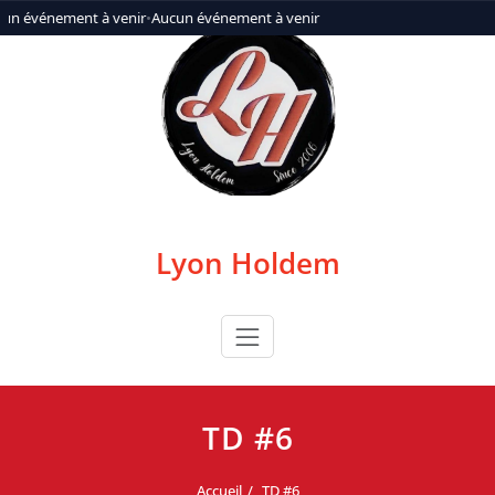
Aller
un événement à venir
•
Aucun événement à venir
au
contenu
Lyon Holdem
TD #6
Accueil
TD #6