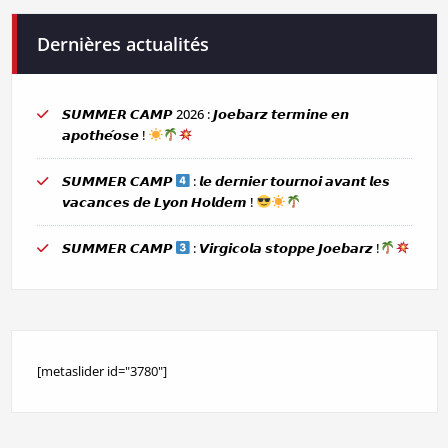
Dernières actualités
𝙎𝙐𝙈𝙈𝙀𝙍 𝘾𝘼𝙈𝙋 2026 : 𝙅𝙤𝙚𝙗𝙖𝙧𝙯 𝙩𝙚𝙧𝙢𝙞𝙣𝙚 𝙚𝙣
𝙖𝙥𝙤𝙩𝙝𝙚́𝙤𝙨𝙚 !
𝙎𝙐𝙈𝙈𝙀𝙍 𝘾𝘼𝙈𝙋
: 𝙡𝙚 𝙙𝙚𝙧𝙣𝙞𝙚𝙧 𝙩𝙤𝙪𝙧𝙣𝙤𝙞 𝙖𝙫𝙖𝙣𝙩 𝙡𝙚𝙨
𝙫𝙖𝙘𝙖𝙣𝙘𝙚𝙨 𝙙𝙚 𝙇𝙮𝙤𝙣 𝙃𝙤𝙡𝙙𝙚𝙢 !
𝙎𝙐𝙈𝙈𝙀𝙍 𝘾𝘼𝙈𝙋
: 𝙑𝙞𝙧𝙜𝙞𝙘𝙤𝙡𝙖 𝙨𝙩𝙤𝙥𝙥𝙚 𝙅𝙤𝙚𝙗𝙖𝙧𝙯 !
[metaslider id="3780"]