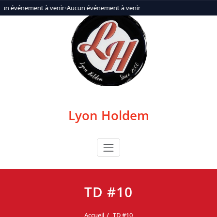
Aller
un événement à venir
•
Aucun événement à venir
au
contenu
Lyon Holdem
TD #10
Accueil
TD #10