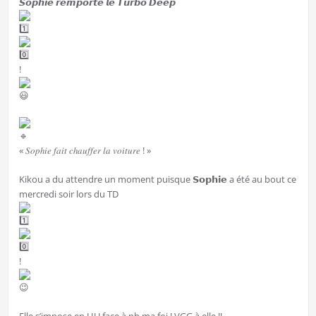
𝙎𝙤𝙥𝙝𝙞𝙚 𝙧𝙚𝙢𝙥𝙤𝙧𝙩𝙚 𝙡𝙚 𝙏𝙪𝙧𝙗𝙤 𝘿𝙚𝙚𝙥
!
« 𝑆𝑜𝑝ℎ𝑖𝑒 𝑓𝑎𝑖𝑡 𝑐ℎ𝑎𝑢𝑓𝑓𝑒𝑟 𝑙𝑎 𝑣𝑜𝑖𝑡𝑢𝑟𝑒 ! »
Kikou a du attendre un moment puisque 𝗦𝗼𝗽𝗵𝗶𝗲 a été au bout ce
mercredi soir lors du TD
!
Elle s’impose en HU face à nh ma foi ! VGG à elle !!