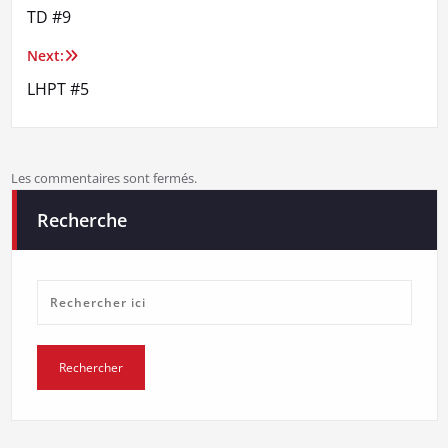
TD #9
de
Next:
l’article
LHPT #5
Les commentaires sont fermés.
Recherche