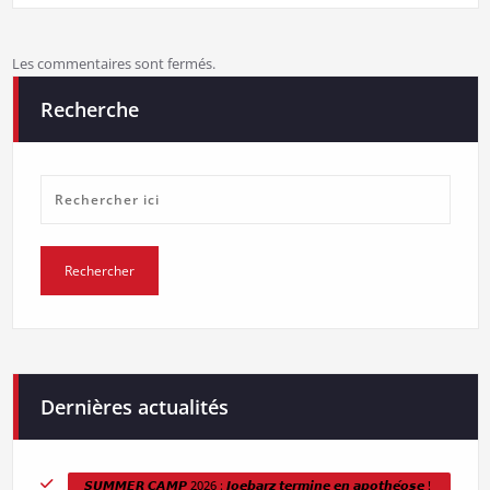
Les commentaires sont fermés.
Recherche
Dernières actualités
𝙎𝙐𝙈𝙈𝙀𝙍 𝘾𝘼𝙈𝙋 2026 : 𝙅𝙤𝙚𝙗𝙖𝙧𝙯 𝙩𝙚𝙧𝙢𝙞𝙣𝙚 𝙚𝙣 𝙖𝙥𝙤𝙩𝙝𝙚́𝙤𝙨𝙚 !