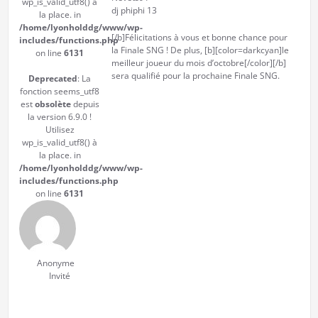
wp_is_valid_utf8() à
dj phiphi 13
la place. in
/home/lyonholddg/www/wp-
[/b]Félicitations à vous et bonne chance pour
includes/functions.php
la Finale SNG ! De plus, [b][color=darkcyan]le
on line
6131
meilleur joueur du mois d’octobre[/color][/b]
sera qualifié pour la prochaine Finale SNG.
Deprecated
: La
fonction seems_utf8
est
obsolète
depuis
la version 6.9.0 !
Utilisez
wp_is_valid_utf8() à
la place. in
/home/lyonholddg/www/wp-
includes/functions.php
on line
6131
Anonyme
Invité