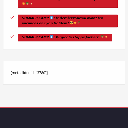
𝙎𝙐𝙈𝙈𝙀𝙍 𝘾𝘼𝙈𝙋
: 𝙡𝙚 𝙙𝙚𝙧𝙣𝙞𝙚𝙧 𝙩𝙤𝙪𝙧𝙣𝙤𝙞 𝙖𝙫𝙖𝙣𝙩 𝙡𝙚𝙨
𝙫𝙖𝙘𝙖𝙣𝙘𝙚𝙨 𝙙𝙚 𝙇𝙮𝙤𝙣 𝙃𝙤𝙡𝙙𝙚𝙢 !
𝙎𝙐𝙈𝙈𝙀𝙍 𝘾𝘼𝙈𝙋
: 𝙑𝙞𝙧𝙜𝙞𝙘𝙤𝙡𝙖 𝙨𝙩𝙤𝙥𝙥𝙚 𝙅𝙤𝙚𝙗𝙖𝙧𝙯 !
[metaslider id="3780"]