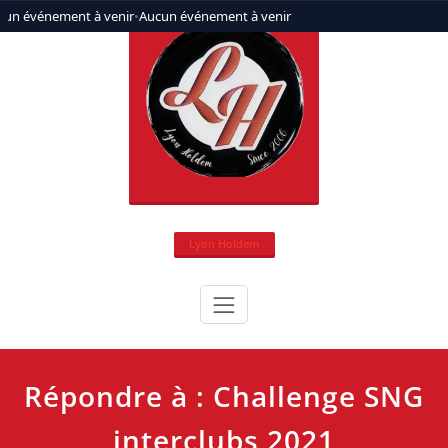
Aller
cun événement à venir
•
Aucun événement à venir
au
contenu
Lyon Holdem
Répondre à : Challenge SNG
interclubs 2021