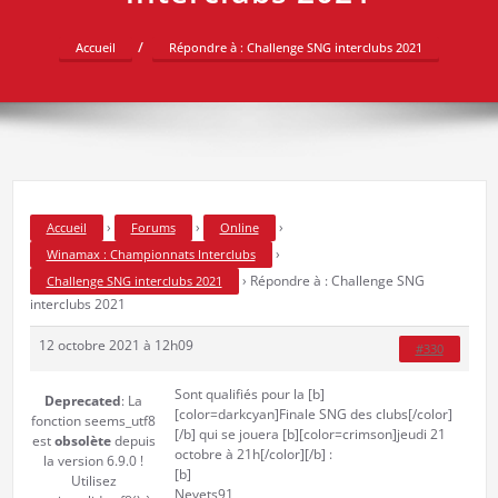
Accueil
Répondre à : Challenge SNG interclubs 2021
›
›
›
Accueil
Forums
Online
›
Winamax : Championnats Interclubs
›
Répondre à : Challenge SNG
Challenge SNG interclubs 2021
interclubs 2021
12 octobre 2021 à 12h09
#330
Sont qualifiés pour la [b]
Deprecated
: La
[color=darkcyan]Finale SNG des clubs[/color]
fonction seems_utf8
[/b] qui se jouera [b][color=crimson]jeudi 21
est
obsolète
depuis
octobre à 21h[/color][/b] :
la version 6.9.0 !
[b]
Utilisez
Nevets91