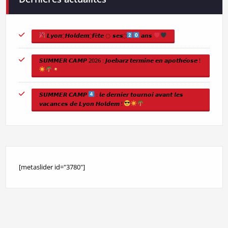
𝙇𝙮𝙤𝙣 ҉ 𝙃𝙤𝙡𝙙𝙚𝙢 ҉ 𝙛ê𝙩𝙚 ҉ 𝙨𝙚𝙨 ҉
𝙖𝙣𝙨
𝙎𝙐𝙈𝙈𝙀𝙍 𝘾𝘼𝙈𝙋 2026 : 𝙅𝙤𝙚𝙗𝙖𝙧𝙯 𝙩𝙚𝙧𝙢𝙞𝙣𝙚 𝙚𝙣 𝙖𝙥𝙤𝙩𝙝𝙚́𝙤𝙨𝙚 !
𝙎𝙐𝙈𝙈𝙀𝙍 𝘾𝘼𝙈𝙋
: 𝙡𝙚 𝙙𝙚𝙧𝙣𝙞𝙚𝙧 𝙩𝙤𝙪𝙧𝙣𝙤𝙞 𝙖𝙫𝙖𝙣𝙩 𝙡𝙚𝙨
𝙫𝙖𝙘𝙖𝙣𝙘𝙚𝙨 𝙙𝙚 𝙇𝙮𝙤𝙣 𝙃𝙤𝙡𝙙𝙚𝙢 !
[metaslider id="3780"]