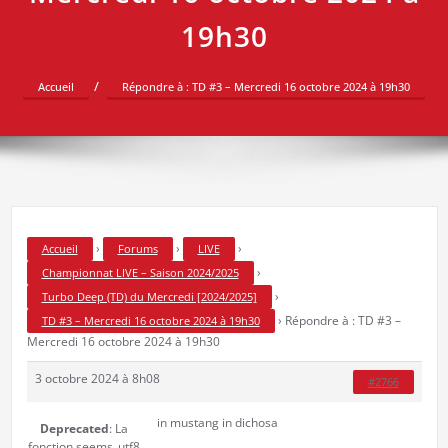
19h30
Accueil
Répondre à : TD #3 – Mercredi 16 octobre 2024 à 19h30
›
›
›
Accueil
Forums
LIVE
›
Championnat LIVE – Saison 2024/2025
›
Turbo Deep (TD) du Mercredi [2024/2025]
›
Répondre à : TD #3 –
TD #3 – Mercredi 16 octobre 2024 à 19h30
Mercredi 16 octobre 2024 à 19h30
3 octobre 2024 à 8h08
#2766
in mustang in dichosa
Deprecated
: La
fonction seems_utf8