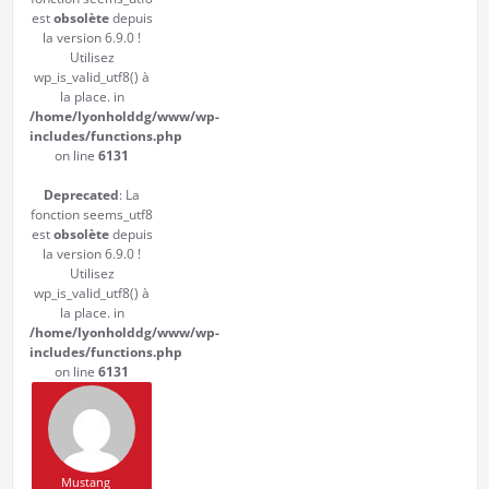
est
obsolète
depuis
la version 6.9.0 !
Utilisez
wp_is_valid_utf8() à
la place. in
/home/lyonholddg/www/wp-
includes/functions.php
on line
6131
Deprecated
: La
fonction seems_utf8
est
obsolète
depuis
la version 6.9.0 !
Utilisez
wp_is_valid_utf8() à
la place. in
/home/lyonholddg/www/wp-
includes/functions.php
on line
6131
Mustang