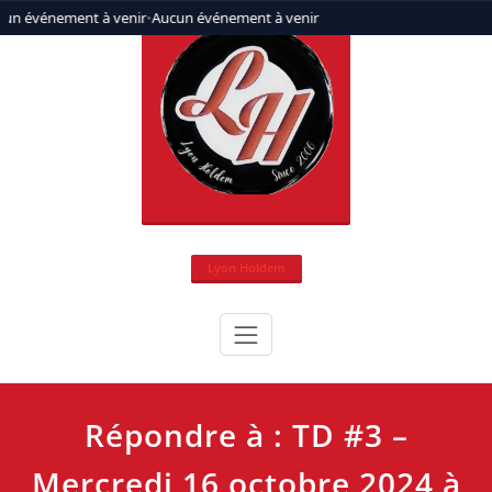
Aller
un événement à venir
•
Aucun événement à venir
au
contenu
Lyon Holdem
Répondre à : TD #3 –
Mercredi 16 octobre 2024 à