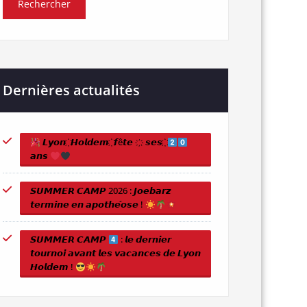
Dernières actualités
𝙇𝙮𝙤𝙣 ҉ 𝙃𝙤𝙡𝙙𝙚𝙢 ҉ 𝙛ê𝙩𝙚 ҉ 𝙨𝙚𝙨 ҉
𝙖𝙣𝙨
𝙎𝙐𝙈𝙈𝙀𝙍 𝘾𝘼𝙈𝙋 2026 : 𝙅𝙤𝙚𝙗𝙖𝙧𝙯
𝙩𝙚𝙧𝙢𝙞𝙣𝙚 𝙚𝙣 𝙖𝙥𝙤𝙩𝙝𝙚́𝙤𝙨𝙚 !
𝙎𝙐𝙈𝙈𝙀𝙍 𝘾𝘼𝙈𝙋
: 𝙡𝙚 𝙙𝙚𝙧𝙣𝙞𝙚𝙧
𝙩𝙤𝙪𝙧𝙣𝙤𝙞 𝙖𝙫𝙖𝙣𝙩 𝙡𝙚𝙨 𝙫𝙖𝙘𝙖𝙣𝙘𝙚𝙨 𝙙𝙚 𝙇𝙮𝙤𝙣
𝙃𝙤𝙡𝙙𝙚𝙢 !