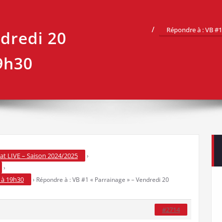
Répondre à : VB #1
ndredi 20
9h30
t LIVE – Saison 2024/2025
›
›
 à 19h30
›
Répondre à : VB #1 « Parrainage » – Vendredi 20
#2714