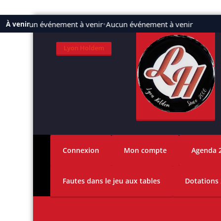
Aller
Aucun événement à venir
•
Aucun événement à venir
À venir
au
contenu
Lyon Holdem
Connexion
Mon compte
Agenda 
Fautes dans le jeu aux tables
Dotations