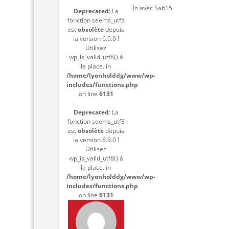
In avec Sab15
Deprecated
: La
fonction seems_utf8
est
obsolète
depuis
la version 6.9.0 !
Utilisez
wp_is_valid_utf8() à
la place. in
/home/lyonholddg/www/wp-
includes/functions.php
on line
6131
Deprecated
: La
fonction seems_utf8
est
obsolète
depuis
la version 6.9.0 !
Utilisez
wp_is_valid_utf8() à
la place. in
/home/lyonholddg/www/wp-
includes/functions.php
on line
6131