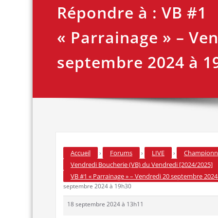
Répondre à : VB #1
« Parrainage » – Ve
septembre 2024 à 1
Accueil
Forums
LIVE
Championna
›
›
›
Vendredi Boucherie (VB) du Vendredi [2024/2025]
VB #1 « Parrainage » – Vendredi 20 septembre 2024
septembre 2024 à 19h30
18 septembre 2024 à 13h11