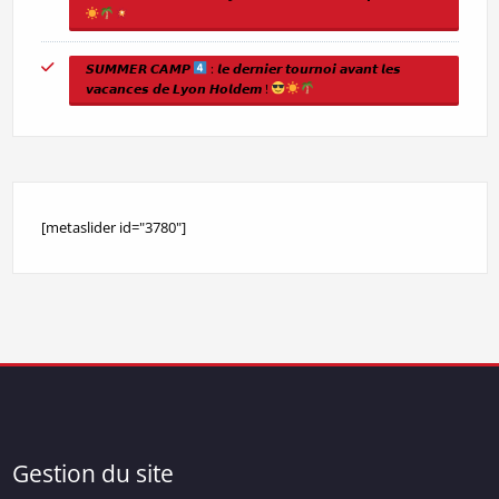
𝙎𝙐𝙈𝙈𝙀𝙍 𝘾𝘼𝙈𝙋
: 𝙡𝙚 𝙙𝙚𝙧𝙣𝙞𝙚𝙧 𝙩𝙤𝙪𝙧𝙣𝙤𝙞 𝙖𝙫𝙖𝙣𝙩 𝙡𝙚𝙨
𝙫𝙖𝙘𝙖𝙣𝙘𝙚𝙨 𝙙𝙚 𝙇𝙮𝙤𝙣 𝙃𝙤𝙡𝙙𝙚𝙢 !
[metaslider id="3780"]
Gestion du site