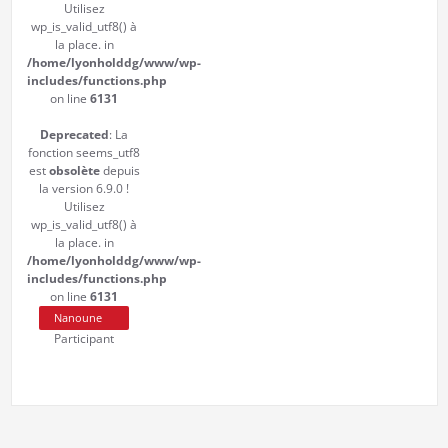
Utilisez
wp_is_valid_utf8() à
la place. in
/home/lyonholddg/www/wp-
includes/functions.php
on line
6131
Deprecated
: La
fonction seems_utf8
est
obsolète
depuis
la version 6.9.0 !
Utilisez
wp_is_valid_utf8() à
la place. in
/home/lyonholddg/www/wp-
includes/functions.php
on line
6131
Nanoune
Participant