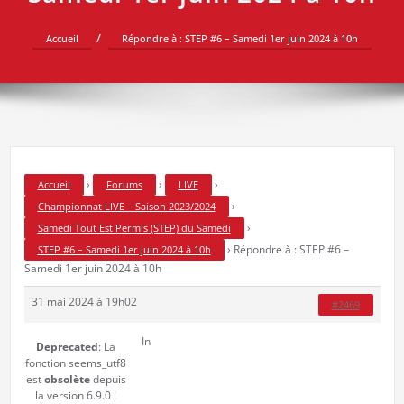
Accueil
Répondre à : STEP #6 – Samedi 1er juin 2024 à 10h
›
›
›
Accueil
Forums
LIVE
›
Championnat LIVE – Saison 2023/2024
›
Samedi Tout Est Permis (STEP) du Samedi
›
Répondre à : STEP #6 –
STEP #6 – Samedi 1er juin 2024 à 10h
Samedi 1er juin 2024 à 10h
31 mai 2024 à 19h02
#2469
In
Deprecated
: La
fonction seems_utf8
est
obsolète
depuis
la version 6.9.0 !