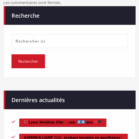
Les commentaires sont fermés.
Recherche
Dernières actualités
𝙇𝙮𝙤𝙣 ҉ 𝙃𝙤𝙡𝙙𝙚𝙢 ҉ 𝙛ê𝙩𝙚 ҉ 𝙨𝙚𝙨 ҉
𝙖𝙣𝙨
𝙎𝙐𝙈𝙈𝙀𝙍 𝘾𝘼𝙈𝙋 2026 : 𝙅𝙤𝙚𝙗𝙖𝙧𝙯 𝙩𝙚𝙧𝙢𝙞𝙣𝙚 𝙚𝙣 𝙖𝙥𝙤𝙩𝙝𝙚́𝙤𝙨𝙚 !