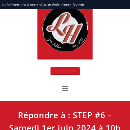
Aller
un événement à venir
•
Aucun événement à venir
au
contenu
Lyon Holdem
Répondre à : STEP #6 –
Samedi 1er juin 2024 à 10h