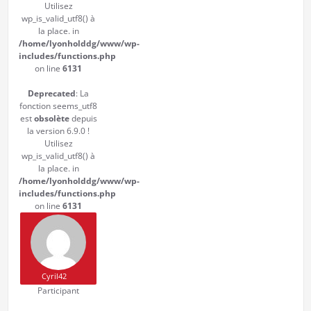
Utilisez
wp_is_valid_utf8() à
la place. in
/home/lyonholddg/www/wp-
includes/functions.php
on line
6131
Deprecated
: La
fonction seems_utf8
est
obsolète
depuis
la version 6.9.0 !
Utilisez
wp_is_valid_utf8() à
la place. in
/home/lyonholddg/www/wp-
includes/functions.php
on line
6131
Cyril42
Participant