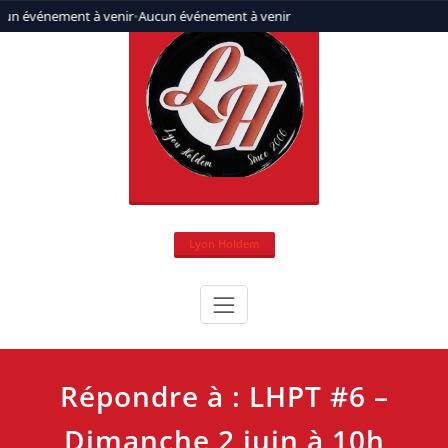
Aller
un événement à venir
•
Aucun événement à venir
au
contenu
Lyon Holdem
Répondre à : LHPT #6 –
Dimanche 2 juin à 10h