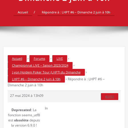
Accueil
Répondre à : LHPT #6 – Dimanche 2 juin à 10h
›
›
›
Accueil
Forums
LIVE
›
Championnat LIVE – Saison 2023/2024
›
Lyon Holdem Poker Tour (LHPT) du Dimanche
›
Répondre à : LHPT #6 –
LHPT #6 – Dimanche 2 juin à 10h
Dimanche 2 juin à 10h
27 mai 2024 à 13h09
#2451
In
Deprecated
: La
fonction seems_utf8
est
obsolète
depuis
la version 6.9.0 !