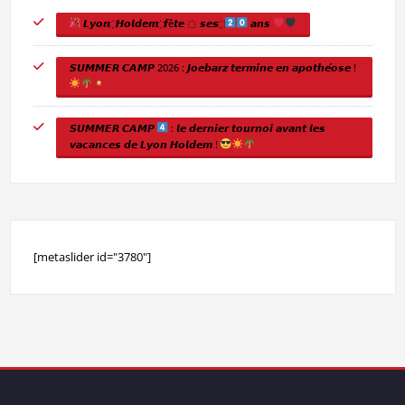
𝙇𝙮𝙤𝙣 ҉ 𝙃𝙤𝙡𝙙𝙚𝙢 ҉ 𝙛ê𝙩𝙚 ҉ 𝙨𝙚𝙨 ҉
𝙖𝙣𝙨
𝙎𝙐𝙈𝙈𝙀𝙍 𝘾𝘼𝙈𝙋 2026 : 𝙅𝙤𝙚𝙗𝙖𝙧𝙯 𝙩𝙚𝙧𝙢𝙞𝙣𝙚 𝙚𝙣 𝙖𝙥𝙤𝙩𝙝𝙚́𝙤𝙨𝙚 !
𝙎𝙐𝙈𝙈𝙀𝙍 𝘾𝘼𝙈𝙋
: 𝙡𝙚 𝙙𝙚𝙧𝙣𝙞𝙚𝙧 𝙩𝙤𝙪𝙧𝙣𝙤𝙞 𝙖𝙫𝙖𝙣𝙩 𝙡𝙚𝙨
𝙫𝙖𝙘𝙖𝙣𝙘𝙚𝙨 𝙙𝙚 𝙇𝙮𝙤𝙣 𝙃𝙤𝙡𝙙𝙚𝙢 !
[metaslider id="3780"]