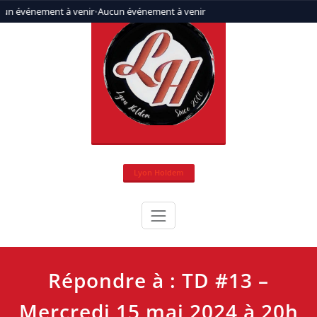
Aller
un événement à venir
•
Aucun événement à venir
au
contenu
Lyon Holdem
Répondre à : TD #13 –
Mercredi 15 mai 2024 à 20h