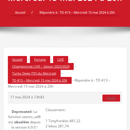
Accueil
Répondre à : TD #13 – Mercredi 15 mai 2024 à 20h
›
›
›
Accueil
Forums
LIVE
›
Championnat LIVE – Saison 2023/2024
›
Turbo Deep (TD) du Mercredi
›
Répondre à : TD #13 –
TD #13 – Mercredi 15 mai 2024 à 20h
Mercredi 15 mai 2024 à 20h
17 mai 2024 à 13h43
#2439
Classement :
Deprecated
: La
fonction seems_utf8
1 Tonyfranklin 481,22
est
obsolète
depuis
2 kikou 281,74
la version 6.9.0 !