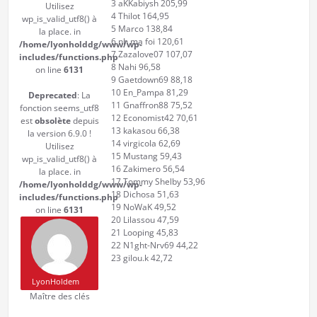
3 aKKabiysh 205,99
Utilisez
4 Thilot 164,95
wp_is_valid_utf8() à
5 Marco 138,84
la place. in
6 nh ma foi 120,61
/home/lyonholddg/www/wp-
7 Zazalove07 107,07
includes/functions.php
8 Nahi 96,58
on line
6131
9 Gaetdown69 88,18
10 En_Pampa 81,29
Deprecated
: La
11 Gnaffron88 75,52
fonction seems_utf8
12 Economist42 70,61
est
obsolète
depuis
13 kakasou 66,38
la version 6.9.0 !
14 virgicola 62,69
Utilisez
15 Mustang 59,43
wp_is_valid_utf8() à
16 Zakimero 56,54
la place. in
17 Tommy Shelby 53,96
/home/lyonholddg/www/wp-
18 Dichosa 51,63
includes/functions.php
19 NoWaK 49,52
on line
6131
20 Lilassou 47,59
21 Looping 45,83
22 N1ght-Nrv69 44,22
23 gilou.k 42,72
LyonHoldem
Maître des clés