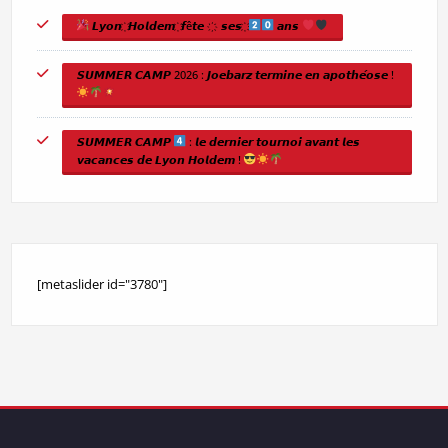
𝙇𝙮𝙤𝙣 ҉ 𝙃𝙤𝙡𝙙𝙚𝙢 ҉ 𝙛ê𝙩𝙚 ҉ 𝙨𝙚𝙨 ҉
𝙖𝙣𝙨
𝙎𝙐𝙈𝙈𝙀𝙍 𝘾𝘼𝙈𝙋 2026 : 𝙅𝙤𝙚𝙗𝙖𝙧𝙯 𝙩𝙚𝙧𝙢𝙞𝙣𝙚 𝙚𝙣 𝙖𝙥𝙤𝙩𝙝𝙚́𝙤𝙨𝙚 !
𝙎𝙐𝙈𝙈𝙀𝙍 𝘾𝘼𝙈𝙋
: 𝙡𝙚 𝙙𝙚𝙧𝙣𝙞𝙚𝙧 𝙩𝙤𝙪𝙧𝙣𝙤𝙞 𝙖𝙫𝙖𝙣𝙩 𝙡𝙚𝙨
𝙫𝙖𝙘𝙖𝙣𝙘𝙚𝙨 𝙙𝙚 𝙇𝙮𝙤𝙣 𝙃𝙤𝙡𝙙𝙚𝙢 !
[metaslider id="3780"]