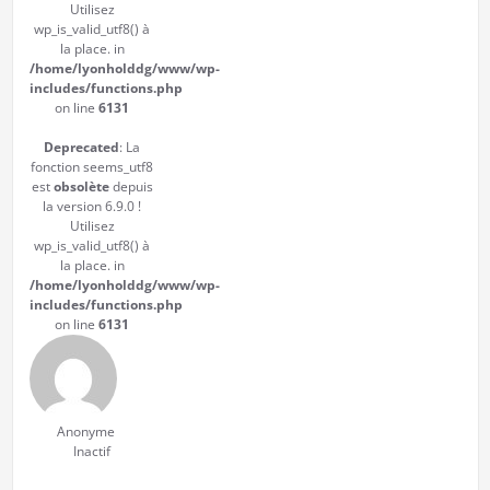
Utilisez
wp_is_valid_utf8() à
la place. in
/home/lyonholddg/www/wp-
includes/functions.php
on line
6131
Deprecated
: La
fonction seems_utf8
est
obsolète
depuis
la version 6.9.0 !
Utilisez
wp_is_valid_utf8() à
la place. in
/home/lyonholddg/www/wp-
includes/functions.php
on line
6131
Anonyme
Inactif