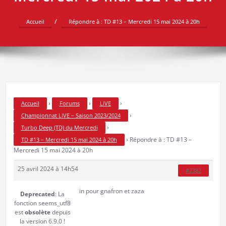
Accueil
Répondre à : TD #13 – Mercredi 15 mai 2024 à 20h
›
›
›
Accueil
Forums
LIVE
›
Championnat LIVE – Saison 2023/2024
›
Turbo Deep (TD) du Mercredi
›
Répondre à : TD #13 –
TD #13 – Mercredi 15 mai 2024 à 20h
Mercredi 15 mai 2024 à 20h
25 avril 2024 à 14h54
#2382
in pour gnafron et zaza
Deprecated
: La
fonction seems_utf8
est
obsolète
depuis
la version 6.9.0 !