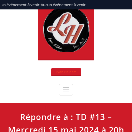
Aller
cun événement à venir
•
Aucun événement à venir
au
contenu
Lyon Holdem
Répondre à : TD #13 –
Mercredi 15 mai 2024 à 20h