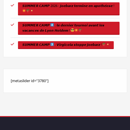
𝙎𝙐𝙈𝙈𝙀𝙍 𝘾𝘼𝙈𝙋 2026 : 𝙅𝙤𝙚𝙗𝙖𝙧𝙯 𝙩𝙚𝙧𝙢𝙞𝙣𝙚 𝙚𝙣 𝙖𝙥𝙤𝙩𝙝𝙚́𝙤𝙨𝙚 !
𝙎𝙐𝙈𝙈𝙀𝙍 𝘾𝘼𝙈𝙋
: 𝙡𝙚 𝙙𝙚𝙧𝙣𝙞𝙚𝙧 𝙩𝙤𝙪𝙧𝙣𝙤𝙞 𝙖𝙫𝙖𝙣𝙩 𝙡𝙚𝙨
𝙫𝙖𝙘𝙖𝙣𝙘𝙚𝙨 𝙙𝙚 𝙇𝙮𝙤𝙣 𝙃𝙤𝙡𝙙𝙚𝙢 !
𝙎𝙐𝙈𝙈𝙀𝙍 𝘾𝘼𝙈𝙋
: 𝙑𝙞𝙧𝙜𝙞𝙘𝙤𝙡𝙖 𝙨𝙩𝙤𝙥𝙥𝙚 𝙅𝙤𝙚𝙗𝙖𝙧𝙯 !
[metaslider id="3780"]