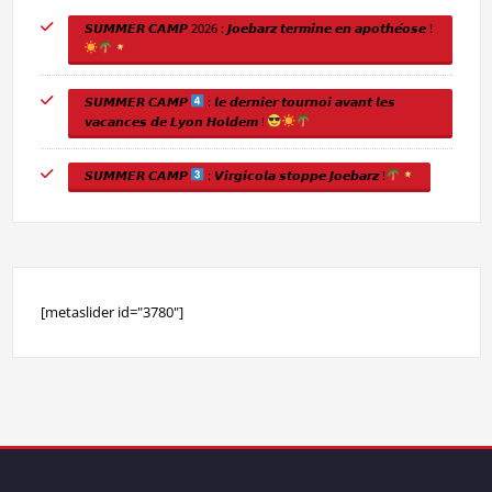
𝙎𝙐𝙈𝙈𝙀𝙍 𝘾𝘼𝙈𝙋 2026 : 𝙅𝙤𝙚𝙗𝙖𝙧𝙯 𝙩𝙚𝙧𝙢𝙞𝙣𝙚 𝙚𝙣 𝙖𝙥𝙤𝙩𝙝𝙚́𝙤𝙨𝙚 !
𝙎𝙐𝙈𝙈𝙀𝙍 𝘾𝘼𝙈𝙋
: 𝙡𝙚 𝙙𝙚𝙧𝙣𝙞𝙚𝙧 𝙩𝙤𝙪𝙧𝙣𝙤𝙞 𝙖𝙫𝙖𝙣𝙩 𝙡𝙚𝙨
𝙫𝙖𝙘𝙖𝙣𝙘𝙚𝙨 𝙙𝙚 𝙇𝙮𝙤𝙣 𝙃𝙤𝙡𝙙𝙚𝙢 !
𝙎𝙐𝙈𝙈𝙀𝙍 𝘾𝘼𝙈𝙋
: 𝙑𝙞𝙧𝙜𝙞𝙘𝙤𝙡𝙖 𝙨𝙩𝙤𝙥𝙥𝙚 𝙅𝙤𝙚𝙗𝙖𝙧𝙯 !
[metaslider id="3780"]