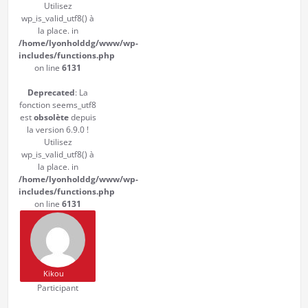
Utilisez
wp_is_valid_utf8() à
la place. in
/home/lyonholddg/www/wp-
includes/functions.php
on line
6131
Deprecated
: La
fonction seems_utf8
est
obsolète
depuis
la version 6.9.0 !
Utilisez
wp_is_valid_utf8() à
la place. in
/home/lyonholddg/www/wp-
includes/functions.php
on line
6131
Kikou
Participant