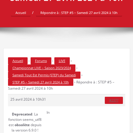
Accueil
Répondre à : STEP #5 – Samedi 27 avril 2024 à 10h
›
›
›
Accueil
Forums
LIVE
›
Championnat LIVE – Saison 2023/2024
›
Samedi Tout Est Permis (STEP) du Samedi
›
Répondre à : STEP #5 –
STEP #5 – Samedi 27 avril 2024 à 10h
Samedi 27 avril 2024 à 10h
25 avril 2024 à 10h31
#2377
In
Deprecated
: La
fonction seems_utf8
est
obsolète
depuis
la version 6.9.0 !