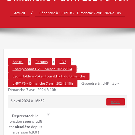
Accueil
Répondre à : LHPT #5 – Dimanche 7 avril 2024 à 10h
›
›
›
Accueil
Forums
LIVE
›
Championnat LIVE – Saison 2023/2024
›
Lyon Holdem Poker Tour (LHPT) du Dimanche
›
Répondre à : LHPT #5 –
LHPT #5 – Dimanche 7 avril 2024 à 10h
Dimanche 7 avril 2024 à 10h
6 avril 2024 à 16h52
#2330
In
Deprecated
: La
fonction seems_utf8
est
obsolète
depuis
la version 6.9.0 !