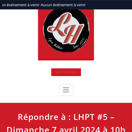
Aller
un événement à venir
•
Aucun événement à venir
au
contenu
Lyon Holdem
Répondre à : LHPT #5 –
Dimanche 7 avril 2024 à 10h