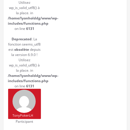
Utilisez
wp_is_valid_utf8() à
la place. in
/home/lyonholddg/www/wp-
includes/functions.php
on line
6131
Deprecated
: La
fonction seems_utf8
est
obsolète
depuis
la version 6.9.0 !
Utilisez
wp_is_valid_utf8() à
la place. in
/home/lyonholddg/www/wp-
includes/functions.php
on line
6131
TonyPokerLH
Participant