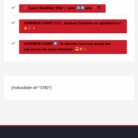
𝙇𝙮𝙤𝙣 ҉ 𝙃𝙤𝙡𝙙𝙚𝙢 ҉ 𝙛ê𝙩𝙚 ҉ 𝙨𝙚𝙨 ҉
𝙖𝙣𝙨
𝙎𝙐𝙈𝙈𝙀𝙍 𝘾𝘼𝙈𝙋 2026 : 𝙅𝙤𝙚𝙗𝙖𝙧𝙯 𝙩𝙚𝙧𝙢𝙞𝙣𝙚 𝙚𝙣 𝙖𝙥𝙤𝙩𝙝𝙚́𝙤𝙨𝙚 !
𝙎𝙐𝙈𝙈𝙀𝙍 𝘾𝘼𝙈𝙋
: 𝙡𝙚 𝙙𝙚𝙧𝙣𝙞𝙚𝙧 𝙩𝙤𝙪𝙧𝙣𝙤𝙞 𝙖𝙫𝙖𝙣𝙩 𝙡𝙚𝙨
𝙫𝙖𝙘𝙖𝙣𝙘𝙚𝙨 𝙙𝙚 𝙇𝙮𝙤𝙣 𝙃𝙤𝙡𝙙𝙚𝙢 !
[metaslider id="3780"]